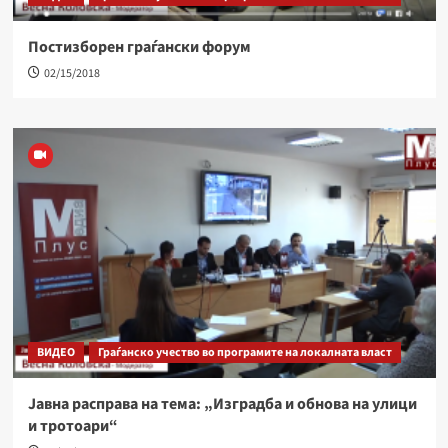
Постизборен граѓански форум
02/15/2018
ВИДЕО
Граѓанско учество во програмите на локалната власт
Јавна расправа на тема: „Изградба и обнова на улици
и тротоари“