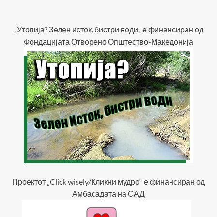
„Утопија? Зелен исток, бистри води„ е финансиран од
Фондацијата Отворено Општество-Македонија
Проектот „Click wisely/Кликни мудро“ е финансиран од
Амбасадата на САД