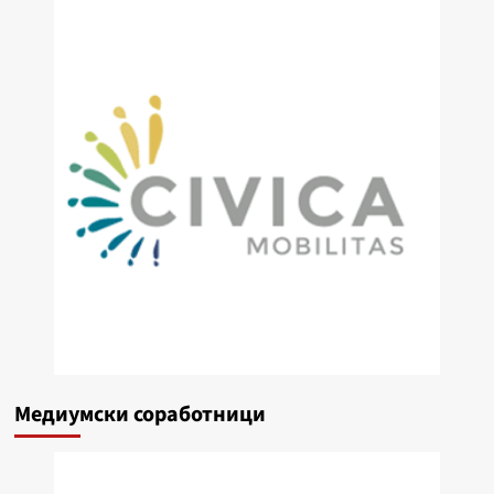
Медиумски соработници