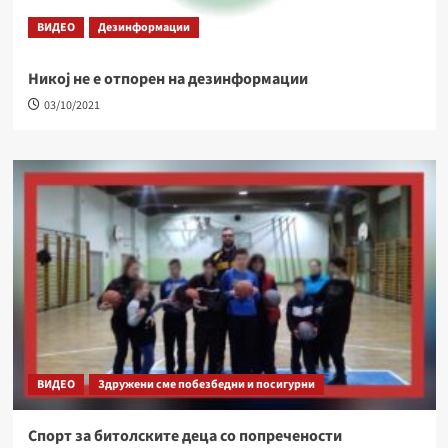
ВИДЕО
Дезинформации
Никој не е отпорен на дезинформации
03/10/2021
ВИДЕО
Здружени сме побезбедни и посигурни
Спорт за битолските деца со попречености