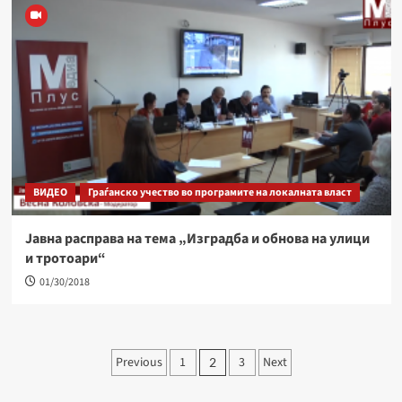
ВИДЕО
Граѓанско учество во програмите на локалната власт
Јавна расправа на тема „Изградба и обнова на улици
и тротоари“
01/30/2018
Навигација
Previous
1
3
Next
2
на