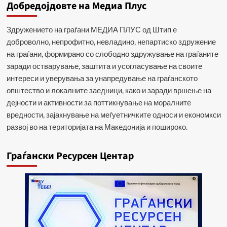
Добредојдовте на Медиа Плус
написи
Здружението на граѓани МЕДИА ПЛУС од Штип е
доброволно, непрофитно, невладино, непартиско здружение
на граѓани, формирано со слободно здружување на граѓаните
заради остварување, заштита и усогласување на своите
интереси и уверувања за унапредување на граѓанското
општество и локалните заедници, како и заради вршење на
дејности и активности за поттикнување на моралните
вредности, зајакнување на меѓуетничките односи и економкси
развој во на територијата на Македонија и пошироко.
Граѓански Ресурсен Центар