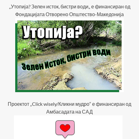
„Утопија? Зелен исток, бистри води„ е финансиран од
Фондацијата Отворено Општество-Македонија
Проектот „Click wisely/Кликни мудро“ е финансиран од
Амбасадата на САД