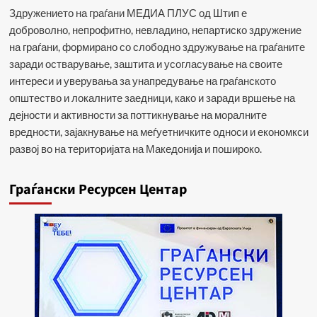
Здружението на граѓани МЕДИА ПЛУС од Штип е
доброволно, непрофитно, невладино, непартиско здружение
на граѓани, формирано со слободно здружување на граѓаните
заради остварување, заштита и усогласување на своите
интереси и уверувања за унапредување на граѓанското
општество и локалните заедници, како и заради вршење на
дејности и активности за поттикнување на моралните
вредности, зајакнување на меѓуетничките односи и економкси
развој во на територијата на Македонија и пошироко.
Граѓански Ресурсен Центар