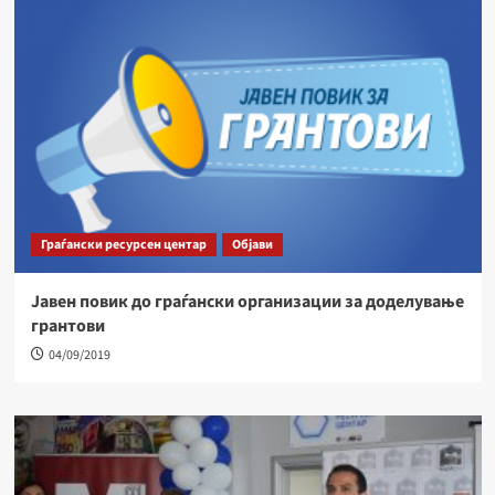
Граѓански ресурсен центар
Објави
Јавен повик до граѓански организации за доделување
грантови
04/09/2019