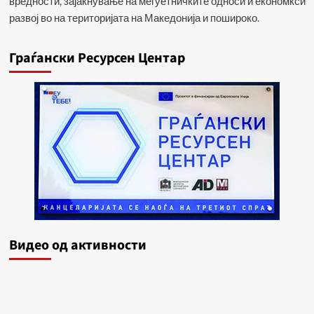
вредности, зајакнување на меѓуетничките односи и економкси
развој во на територијата на Македонија и пошироко.
Граѓански Ресурсен Центар
Видеo од активности