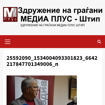
Skip
to
content
ЗДРУЖЕНИЕ НА ГРАЃАНИ МЕДИА ПЛУС ШТИП
Primary
Menu
25592090_1534004093301823_6642
217847701349006_n