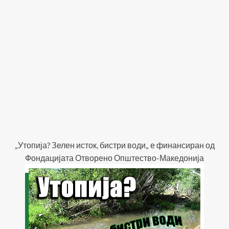
„Утопија? Зелен исток, бистри води„ е финансиран од
Фондацијата Отворено Општество-Македонија