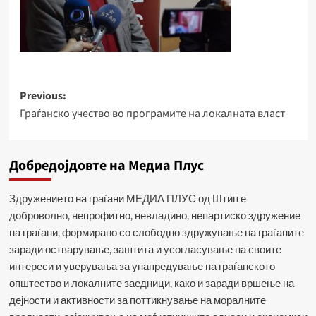
Post
Previous:
Граѓанско учество во програмите на локалната власт
navigation
Добредојдовте на Медиа Плус
Здружението на граѓани МЕДИА ПЛУС од Штип е
доброволно, непрофитно, невладино, непартиско здружение
на граѓани, формирано со слободно здружување на граѓаните
заради остварување, заштита и усогласување на своите
интереси и уверувања за унапредување на граѓанското
општество и локалните заедници, како и заради вршење на
дејности и активности за поттикнување на моралните