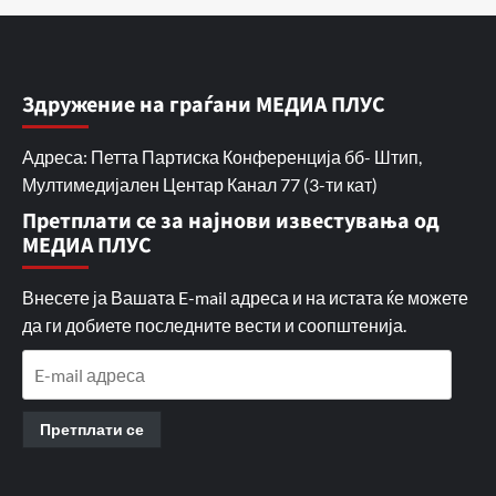
Здружение на граѓани МЕДИА ПЛУС
Адреса: Петта Партиска Конференција бб- Штип,
Мултимедијален Центар Канал 77 (3-ти кат)
Претплати се за најнови известувања од
МЕДИА ПЛУС
Внесете ја Вашата E-mail адреса и на истата ќе можете
да ги добиете последните вести и соопштенија.
E-
mail
адреса
Претплати се