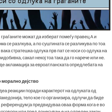
 граѓаните можат да изберат помеѓу правец А и
рма се разлкува, а по суштината се разликува по тоа
 вака стратешка одлука прв пат се носи со одлука на
идобивка, сакал некој тоа така да го нарече или не.
иде акламација за евроатланската опредлебата на
 морално дејство
еа реакции поради карактерот на одлуката од
кедонија, тело кое го организира, одлучи да биде
а референдум ја предвидуваа оваа форма кога е во
оговори или пред донесување на одреден закон.