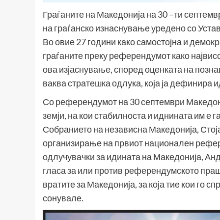
Граѓаните на Македонија на 30 –ти септемв
на граѓанско изнаснување уредено со Устав
Во овие 27 години како самостојна и демок
граѓаните преку референдумот како највисок
ова изјаснување, според оценката на познав
ваква стратешка одлука, која ја дефинира 
Со референдумот на 30 септември Македони
земји, на кои стабилноста и иднината им е 
Собранието на независна Македонија, Стоја
организирање на првиот национален рефере
одлучувачки за идината на Македонија, Андов
гласа за или против референдумското праш
вратите за Македонија, за која тие кои го 
сонувале.