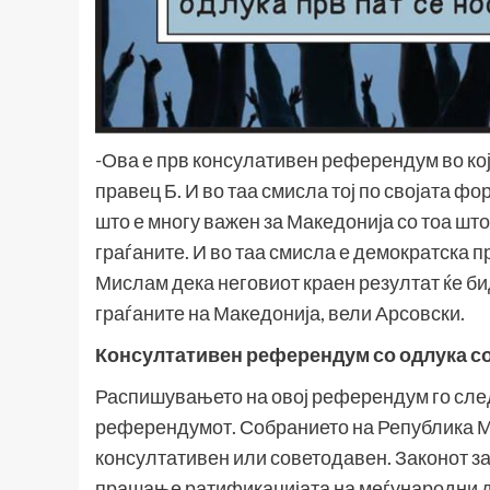
-Ова е прв консулативен референдум во кој
правец Б. И во таа смисла тој по својата фо
што е многу важен за Македонија со тоа што
граѓаните. И во таа смисла е демократска пр
Мислам дека неговиот краен резултат ќе б
граѓаните на Македонија, вели Арсовски.
Консултативен референдум со одлука со
Распишувањето на овој референдум го след
референдумот. Собранието на Република Ма
консултативен или советодавен. Законот з
прашање ратификацијата на меѓународни д