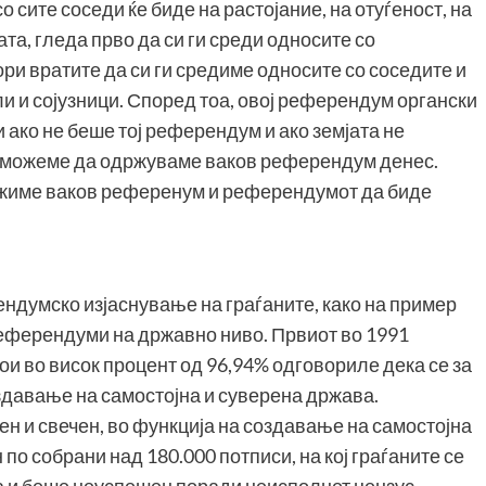
 сите соседи ќе биде на растојание, на отуѓеност, на
ата, гледа прво да си ги среди односите со
ри вратите да си ги средиме односите со соседите и
и и сојузници. Според тоа, овој референдум органски
и ако не беше тој референдум и ако земјата не
 можеме да одржуваме ваков референдум денес.
ржиме ваков референум и референдумот да биде
ндумско изјаснување на граѓаните, како на пример
референдуми на државно ниво. Првиот во 1991
кои во висок процент од 96,94% одговориле дека се за
давање на самостојна и суверена држава.
н и свечен, во функција на создавање на самостојна
по собрани над 180.000 потписи, на кој граѓаните се
а и беше неуспешен поради неисполнет цензус.