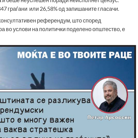
.347 граѓани или 26,58% од запишаните гласачи.
е консултативен референдум, што според
ра во услови на политички поделено општество, е