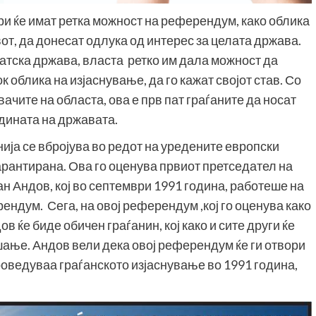
ри ќе имат ретка можност на референдум, како облика
от, да донесат одлука од интерес за целата држава.
ратска држава, власта ретко им дала можност да
 облика на изјаснување, да го кажат својот став. Со
ачите на областа, ова е прв пат граѓаните да носат
идината на државата.
ја се вбројува во редот на уредените европски
гарантирана. Ова го оценува првиот претседател на
н Андов, кој во септември 1991 година, работеше на
ндум. Сега, на овој референдум ,кој го оценува како
 ќе биде обичен граѓанин, кој како и сите други ќе
ање. Андов вели дека овој референдум ќе ги отвори
спроведуваа граѓанското изјаснување во 1991 година,