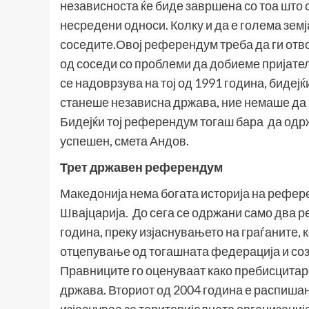
независноста ќе биде завршена со тоа што со
несредени односи. Колку и да е голема земј
соседите.Овој референдум треба да ги отво
од соседи со проблеми да добиеме пријател
се надоврзува на тој од 1991 година, бидејќ
станеше независна држава, ние немаше да
Бидејќи тој референдум тогаш бара да од
успешен, смета Андов.
Трет државен референдум
Македонија нема богата историја на рефере
Швајцарија. До сега се одржани само два 
година, преку изјаснувањето на граѓаните, 
отцепување од тогашната федерација и соз
Правниците го оценуваат како пребисцитаре
држава. Вториот од 2004 година е распишан 
изјаснуваа за територијалната организациј