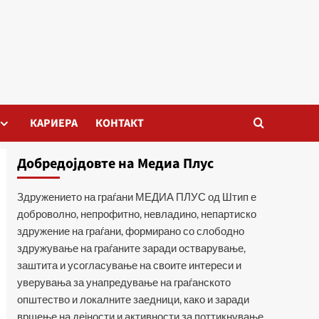
КАРИЕРА
КОНТАКТ
Добредојдовте на Медиа Плус
Здружението на граѓани МЕДИА ПЛУС од Штип е
доброволно, непрофитно, невладино, непартиско
здружение на граѓани, формирано со слободно
здружување на граѓаните заради остварување,
заштита и усогласување на своите интереси и
уверувања за унапредување на граѓанското
општество и локалните заедници, како и заради
вршење на дејности и активности за поттикнување