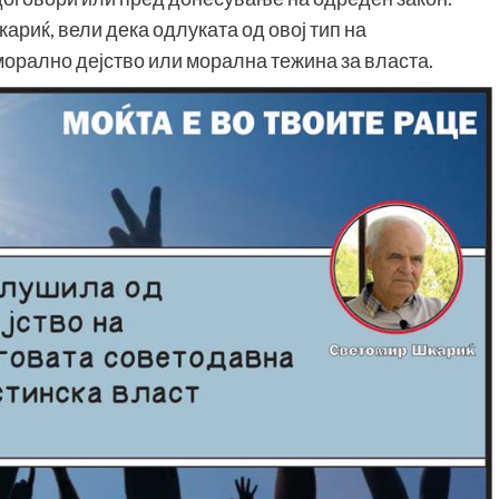
риќ, вели дека одлуката од овој тип на
морално дејство или морална тежина за власта.