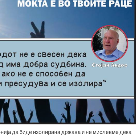
нија да биде изолирана држава и не мислевме дека