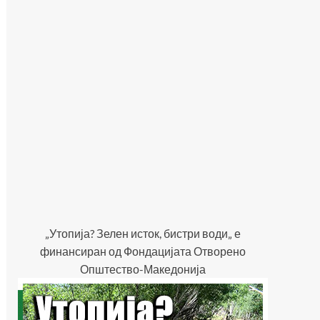
„Утопија? Зелен исток, бистри води„ е
финансиран од Фондацијата Отворено
Општество-Македонија