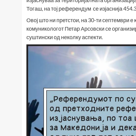
Тогаш, на тој референдум се изјаснија 454
Овој што ни претстои, на 30-ти септември 
комуникологот Петар Арсовски се организи
суштински од неколку аспекти.