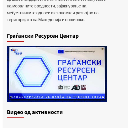
на моралните вредности, зајакнување на
меѓуетничките односи и економкси развој во на
територијата на Македонија и пошироко.
Граѓански Ресурсен Центар
Видеo од активности