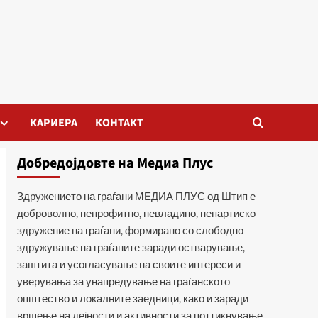
КАРИЕРА
КОНТАКТ
Добредојдовте на Медиа Плус
Здружението на граѓани МЕДИА ПЛУС од Штип е
доброволно, непрофитно, невладино, непартиско
здружение на граѓани, формирано со слободно
здружување на граѓаните заради остварување,
заштита и усогласување на своите интереси и
уверувања за унапредување на граѓанското
општество и локалните заедници, како и заради
вршење на дејности и активности за поттикнување