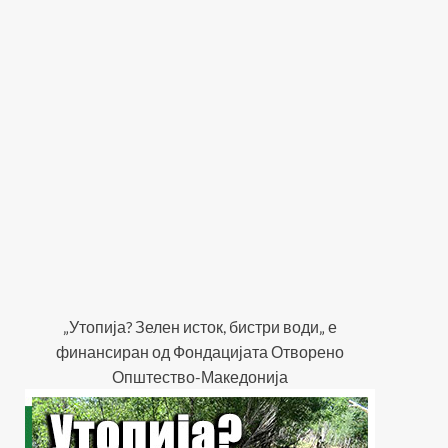
„Утопија? Зелен исток, бистри води„ е
финансиран од Фондацијата Отворено
Општество-Македонија