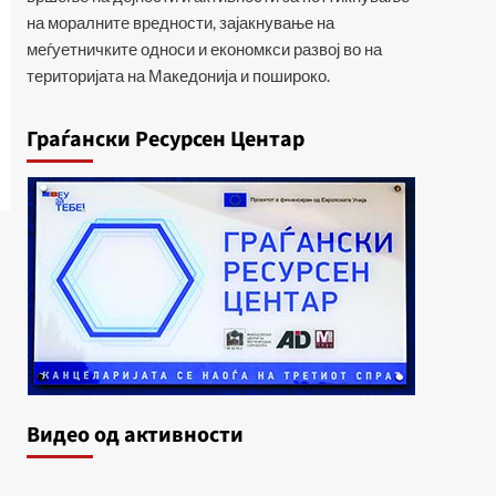
на моралните вредности, зајакнување на
меѓуетничките односи и економкси развој во на
територијата на Македонија и пошироко.
Граѓански Ресурсен Центар
Видеo од активности