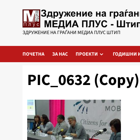
Skip
to
content
ЗДРУЖЕНИЕ НА ГРАЃАНИ МЕДИА ПЛУС ШТИП
ПОЧЕТНА
ЗА НАС
ПРОЕКТИ
ГОДИШНИ 
PIC_0632 (Copy)