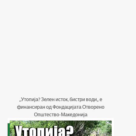
„Утопија? Зелен исток, бистри води„ е
финансиран од Фондацијата Отворено
Општество-Македонија