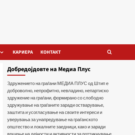
КАРИЕРА
КОНТАКТ
Добредојдовте на Медиа Плус
Здружението на граѓани МЕДИА ПЛУС од Штип е
доброволно, непрофитно, невладино, непартиско
здружение на граѓани, формирано со слободно
здружување на граѓаните заради остварување,
заштита и усогласување на своите интереси и
уверувања за унапредување на граѓанското
општество и локалните заедници, како и заради
вршење на дејности и активности за поттикнување