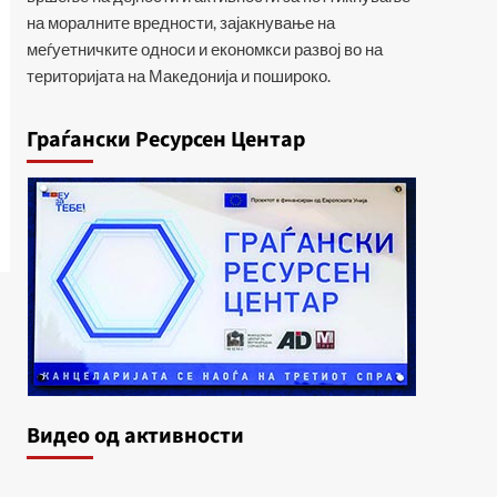
на моралните вредности, зајакнување на
меѓуетничките односи и економкси развој во на
територијата на Македонија и пошироко.
Граѓански Ресурсен Центар
Видеo од активности