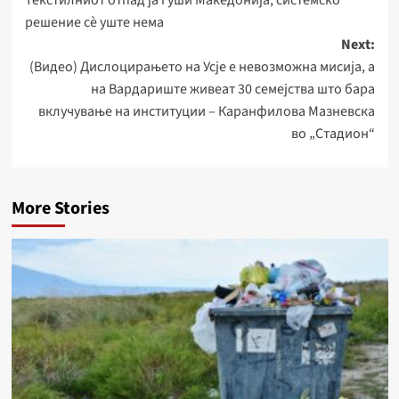
Текстилниот отпад ја гуши Македонија, системско
navigation
решение сѐ уште нема
Next:
(Видео) Дислоцирањето на Усје е невозможна мисија, а
на Вардариште живеат 30 семејства што бара
вклучување на институции – Каранфилова Мазневска
во „Стадион“
More Stories