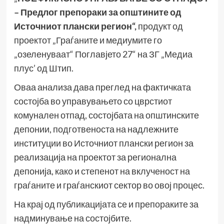
– Предлог препораки за општините од
Источниот плански регион“,
продукт од
проектот „Граѓаните и медиумите го
„озеленуваат“ Поглавјето 27“ на ЗГ „Медиа
плус’ од Штип.
Оваа анализа дава преглед на фактичката
состојба во управувањето со цврстиот
комунален отпад, состојбата на општинските
депонии, подготвеноста на надлежните
институции во Источниот плански регион за
реализација на проектот за регионална
депонија, како и степенот на вклученост на
граѓаните и граѓанскиот сектор во овој процес.
На крај од публикацијата се и препораките за
надминување на состојбите.