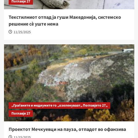
Поглавје 27
Текстилниот отпад ја гуши Македонија, системско
решение сѐ уште нема
11/25/2025
„Граѓаните и медиумите го „озеленуваат„ Поглавјето 27„
Поглавје 27
Проектот Мечкуевци на пауза, отпадот во офанзива
11/15/2025