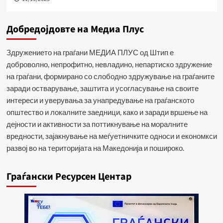
Добредојдовте на Медиа Плус
Здружението на граѓани МЕДИА ПЛУС од Штип е
доброволно, непрофитно, невладино, непартиско здружение
на граѓани, формирано со слободно здружување на граѓаните
заради остварување, заштита и усогласување на своите
интереси и уверувања за унапредување на граѓанското
општество и локалните заедници, како и заради вршење на
дејности и активности за поттикнување на моралните
вредности, зајакнување на меѓуетничките односи и економкси
развој во на територијата на Македонија и пошироко.
Граѓански Ресурсен Центар