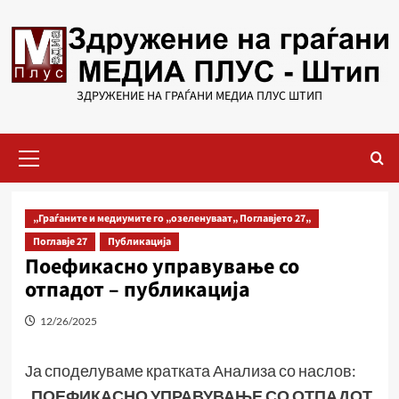
Skip
to
content
ЗДРУЖЕНИЕ НА ГРАЃАНИ МЕДИА ПЛУС ШТИП
Primary
Menu
„Граѓаните и медиумите го „озеленуваат„ Поглавјето 27„
Поглавје 27
Публикација
Поефикасно управување со
отпадот – публикација
12/26/2025
Ја споделуваме кратката Анализа со наслов:
„
ПОЕФИКАСНО УПРАВУВАЊЕ СО ОТПАДОТ