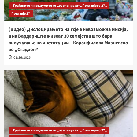
„Граѓаните и медиумите го „озеленуваат„ Поглавјето 27„
Поглавје 27
(Видео) Дислоцирањето на Усје е невозможна мисија,
а на Вардариште живеат 30 семејства што бара
вклучување на институции – Каранфилова Мазневска
во „Стадион“
01/26/2026
„Граѓаните и медиумите го „озеленуваат„ Поглавјето 27„