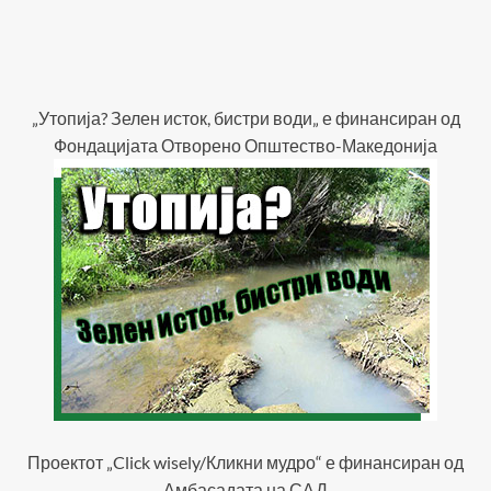
„Утопија? Зелен исток, бистри води„ е финансиран од
Фондацијата Отворено Општество-Македонија
Проектот „Click wisely/Кликни мудро“ е финансиран од
Амбасадата на САД