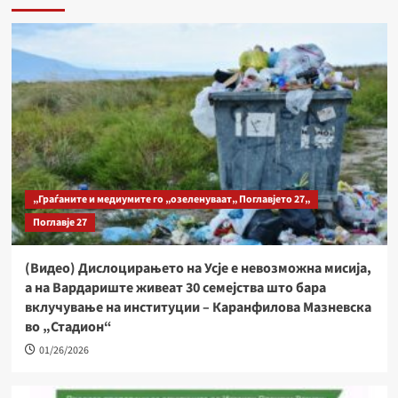
„Граѓаните и медиумите го „озеленуваат„ Поглавјето 27„
Поглавје 27
(Видео) Дислоцирањето на Усје е невозможна мисија,
а на Вардариште живеат 30 семејства што бара
вклучување на институции – Каранфилова Мазневска
во „Стадион“
01/26/2026