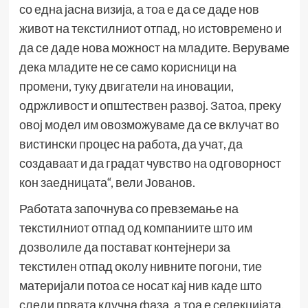
со една јасна визија, а тоа е да се даде нов
живот на текстилниот отпад, но истовремено и
да се даде нова можност на младите. Веруваме
дека младите не се само корисници на
промени, туку двигатели на иновации,
одржливост и општествен развој. Затоа, преку
овој модел им овозможуваме да се вклучат во
вистински процес на работа, да учат, да
создаваат и да градат чувство на одговорност
кон заедницата“, вели Јованов.
Работата започнува со превземање на
текстилниот отпад од компаниите што им
дозволиле да постават контејнери за
текстилен отпад околу нивните погони, тие
материјали потоа се носат кај нив каде што
следи првата клучна фаза, а тоа е селекцијата.