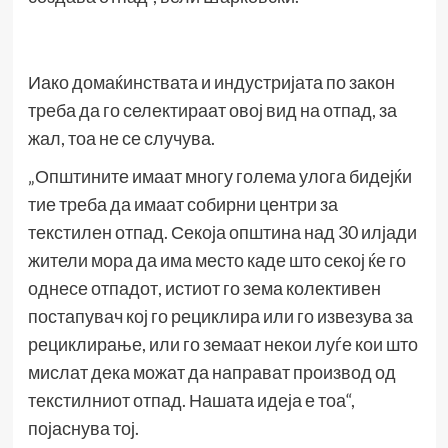
Иако домаќинствата и индустријата по закон
треба да го селектираат овој вид на отпад, за
жал, тоа не се случува.
„Општините имаат многу голема улога бидејќи
тие треба да имаат собирни центри за
текстилен отпад. Секоја општина над 30 илјади
жители мора да има место каде што секој ќе го
однесе отпадот, истиот го зема колективен
постапувач кој го рециклира или го извезува за
рециклирање, или го земаат некои луѓе кои што
мислат дека можат да направат производ од
текстилниот отпад. Нашата идеја е тоа“,
појаснува тој.