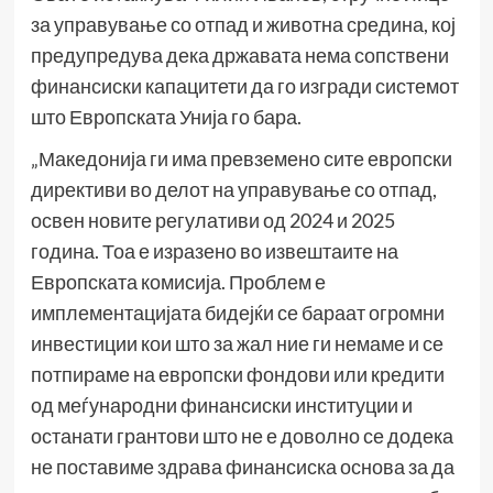
за управување со отпад и животна средина, кој
предупредува дека државата нема сопствени
финансиски капацитети да го изгради системот
што Европската Унија го бара.
„Македонија ги има превземено сите европски
директиви во делот на управување со отпад,
освен новите регулативи од 2024 и 2025
година. Тоа е изразено во извештаите на
Европската комисија. Проблем е
имплементацијата бидејќи се бараат огромни
инвестиции кои што за жал ние ги немаме и се
потпираме на европски фондови или кредити
од меѓународни финансиски институции и
останати грантови што не е доволно се додека
не поставиме здрава финансиска основа за да