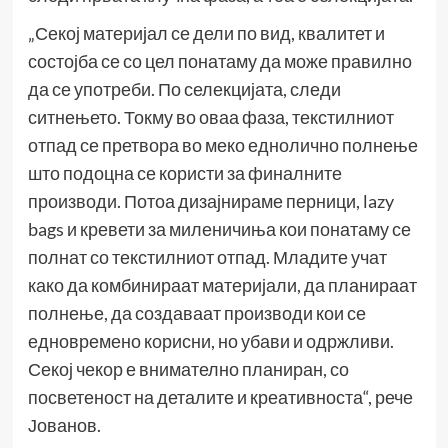
„Секој материјал се дели по вид, квалитет и
состојба се со цел понатаму да може правилно
да се употреби. По селекцијата, следи
ситнењето. Токму во оваа фаза, текстилниот
отпад се претвора во меко еднолично полнење
што подоцна се користи за финалните
производи. Потоа дизајнираме перници, lazy
bags и кревети за миленичиња кои понатаму се
полнат со текстилниот отпад. Младите учат
како да комбинираат материјали, да планираат
полнење, да создаваат производи кои се
едновремено корисни, но убави и одржливи.
Секој чекор е внимателно планиран, со
посветеност на деталите и креативноста“, рече
Јованов.