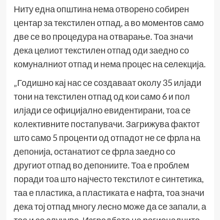
Ниту една општина нема отворено собирен
центар за текстилен отпад, а во моментов само
две се во процедура на отварање. Тоа значи
дека целиот текстилен отпад оди заедно со
комуналниот отпад и нема процес на селекција.
„Годишно кај нас се создаваат околу 35 илјади
тони на текстилен отпад од кои само 6 и пол
илјади се официјално евидентирани, тоа се
колективните постапувачи. Загрижува фактот
што само 5 проценти од отпадот не се фрла на
депонија, останатиот се фрла заедно со
другиот отпад во депониите. Тоа е проблем
поради тоа што најчесто текстилот е синтетика,
таа е пластика, а пластиката е нафта, тоа значи
дека тој отпад многу лесно може да се запали, а