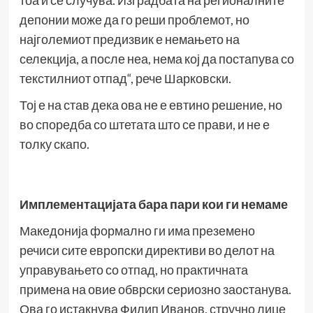
тоа и се случува. Изградбата на регионалните
депонии може да го реши проблемот, но
најголемиот предизвик е немањето на
селекција, а после неа, нема кој да постапува со
текстилниот отпад“, рече Шарковски.
Тој е на став дека ова не е евтино решение, но
во споредба со штетата што се прави, и не е
толку скапо.
Имплементацијата бара пари кои ги нема
ме
Македонија формално ги има преземено
речиси сите европски директиви во делот на
управувањето со отпад, но практичната
примена на овие обврски сериозно заостанува.
Ова го истакнува Филип Иванов, стручно лице