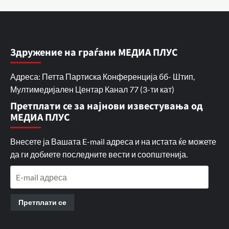
Здружение на граѓани МЕДИА ПЛУС
Адреса: Петта Партиска Конференција бб- Штип,
Мултимедијален Центар Канал 77 (3-ти кат)
Претплати се за најнови известувања од
МЕДИА ПЛУС
Внесете ја Вашата E-mail адреса и на истата ќе можете
да ги добиете последните вести и соопштенија.
E-
mail
адреса
Претплати се