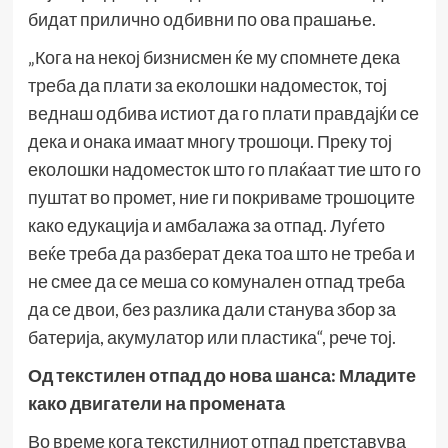
бидат прилично одбивни по ова прашање.
„Кога на некој бизнисмен ќе му спомнете дека
треба да плати за еколошки надоместок, тој
веднаш одбива истиот да го плати правдајќи се
дека и онака имаат многу трошоци. Преку тој
еколошки надоместок што го плаќаат тие што го
пуштат во промет, ние ги покриваме трошоците
како едукација и амбалажа за отпад. Луѓето
веќе треба да разберат дека тоа што не треба и
не смее да се меша со комунален отпад треба
да се двои, без разлика дали станува збор за
батерија, акумулатор или пластика“, рече тој.
Од текстилен отпад до нова шанса: Младите
како двигатели на промената
Во време кога текстилниот отпад претставува