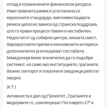
отпад и ограничените финансиски ресурси.
Иако правната рамка е усогласена со
европските стандарди, имплементацијата
речиси целосно зависи од странска поддршка,
што го прави процесот бавен и нестабилен.
Недостигот од собирни центри, ниската свест,
бирократските пречки и економските интереси
дополнително ја влошуваат состојбата.
Македонија може значително да го подобри
системот, но само ако институциите, граѓаните,
бизнис секторот и локалните заедници работат
заедно.
(К.Т.)
Активноста е дел од Проектот „Граѓаните и
медиумите го „озеленуваат Поглавјето 27″ е