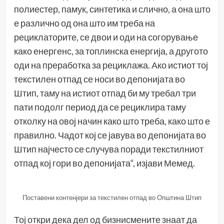
полиестер, памук, синтетика и слично, а она што
е различно од она што им треба на
рециклаторите, се двои и оди на согорување
како енергенс, за топлинска енергија, а другото
оди на преработка за рециклажа. Ако истиот тој
текстилен отпад се носи во депонијата во
Штип, таму на истиот отпад би му требал три
пати подолг период да се рециклира таму
отколку на овој начин како што треба, како што е
правилно. Чадот кој се јавува во депонијата во
Штип најчесто се случува поради текстилниот
отпад кој гори во депонијата“, изјави Мемед.
Поставени контенјери за текстилен отпад во Општина Штип
Тој откри дека дел од бизнисмените знаат да