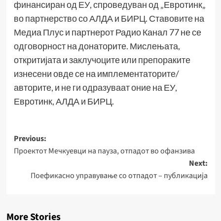
финансиран од ЕУ, спроведуван од „Евротинк„
во партнерство со АЛДА и БИРЦ. Ставовите на
Медиа Плус и партнерот Радио Канал 77 не се
одговорност на донаторите. Мислењата,
откритијата и заклучоците или препораките
изнесени овде се на имплементаторите/
авторите, и не ги одразуваат оние на ЕУ,
Евротинк, АЛДА и БИРЦ.
Post
Previous:
Проектот Мечкуевци на пауза, отпадот во офанзива
navigation
Next:
Поефикасно управување со отпадот – публикација
More Stories