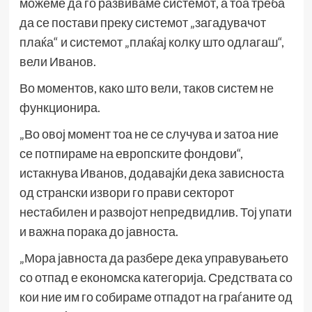
можеме да го развиваме системот, а тоа треба
да се постави преку системот „загадувачот
плаќа“ и системот „плаќај колку што одлагаш“,
вели Иванов.
Во моментов, како што вели, таков систем не
функционира.
„Во овој момент тоа не се случува и затоа ние
се потпираме на европските фондови“,
истакнува Иванов, додавајќи дека зависноста
од странски извори го прави секторот
нестабилен и развојот непредвидлив. Тој упати
и важна порака до јавноста.
„Мора јавноста да разбере дека управувањето
со отпад е економска категорија. Средствата со
кои ние им го собираме отпадот на граѓаните од