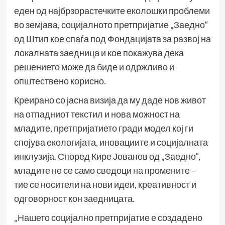
еден од најбрзорастечките еколошки проблеми
во земјава, социјалното претпријатие „Заедно“
од Штип кое спаѓа под Фондацијата за развој на
локалната заедница и кое покажува дека
решението може да биде и одржливо и
општествено корисно.
Креирано со јасна визија да му даде нов живот
на отпадниот текстил и нова можност на
младите, претпријатието гради модел кој ги
спојува екологијата, иновациите и социјалната
инклузија. Според Кире Јованов од „Заедно“,
младите не се само сведоци на промените –
тие се носители на нови идеи, креативност и
одговорност кон заедницата.
„Нашето социјално претпријатие е создадено