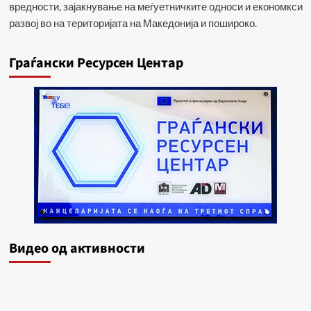
вредности, зајакнување на меѓуетничките односи и економкси
развој во на територијата на Македонија и пошироко.
Граѓански Ресурсен Центар
Видеo од активности