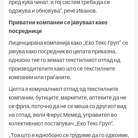
пред куќа чинат, и тој систем треба да се
одржува и обновува“, рече Иванов.
Приватни компании се јавуваат како
посредници
Лиценцирана компанија како „Еко Текс Груп“ се
јавува како посредник во целата приказна,
односно тие го земаат текстилниот отпад од
производителите како што се текстилните
компании или граѓаните.
Целта е комуналниот отпад од текстилните
компании, бутиците, маркетите, аптеките да не
се фрла, поточно да не се меша со другиот вид
на отпад, вели Фирус Мемед, управител во
колективниот постапувач „Еко Текс Груп“.
„Тоа што е еднобојно се трудиме да го одвоиме,