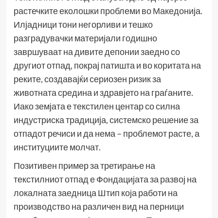
растечките еколошки проблеми во Македонија.
Илјадници тони негорливи и тешко
разградувачки материјали годишно
завршуваат на дивите депонии заедно со
другиот отпад, покрај патишта и во коритата на
реките, создавајќи сериозен ризик за
животната средина и здравјето на граѓаните.
Иако земјата е текстилен центар со силна
индустриска традиција, системско решение за
отпадот речиси и да нема – проблемот расте, а
институциите молчат.
Позитивен пример за третирање на
текстилниот отпад е Фондацијата за развој на
локалната заедница Штип која работи на
производство на различен вид на перници