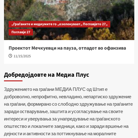
„Граѓаните и медиумите го „озеленуваат„ Поглавјето 27„
Поглавје 27
Проектот Мечкуевци на пауза, отпадот во офанзива
11/15/2025
Добредојдовте на Медиа Плус
Здружението на граѓани МЕДИА ПЛУС од Штип е
доброволно, непрофитно, невладино, непартиско здружение
на граѓани, формирано со слободно здружување на граѓаните
заради остварување, заштита и усогласување на своите
интереси и уверувања за унапредување на граѓанското
општество и локалните заедници, како и заради вршење на
дејности и активности за поттикнување на моралните