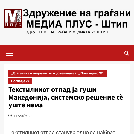
Skip
to
content
ЗДРУЖЕНИЕ НА ГРАЃАНИ МЕДИА ПЛУС ШТИП
Primary
Menu
„Граѓаните и медиумите го „озеленуваат„ Поглавјето 27„
Поглавје 27
Текстилниот отпад ја гуши
Македонија, системско решение сѐ
уште нема
11/25/2025
Текстилниот отпад станува едно од најбрзо