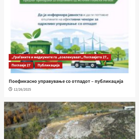
„Граѓаните и медиумите го „озеленуваат„ Поглавјето 27„
Поглавје 27
Публикација
Поефикасно управување со отпадот – публикација
12/26/2025