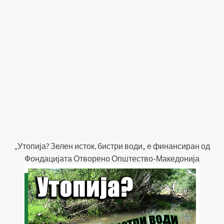
„Утопија? Зелен исток, бистри води„ е финансиран од
Фондацијата Отворено Општество-Македонија