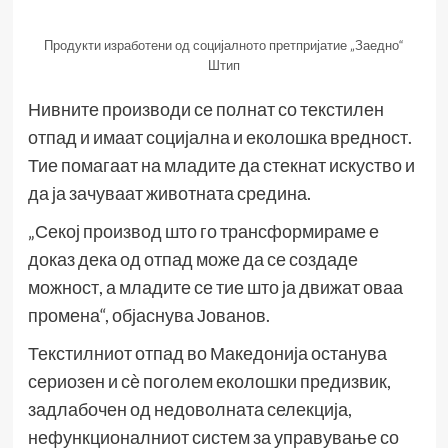
Продукти изработени од социјалното претпријатие „Заедно“
Штип
Нивните производи се полнат со текстилен
отпад и имаат социјална и еколошка вредност.
Тие помагаат на младите да стекнат искуство и
да ја зачуваат животната средина.
„Секој производ што го трансформираме е
доказ дека од отпад може да се создаде
можност, а младите се тие што ја движат оваа
промена“, објаснува Јованов.
Текстилниот отпад во Македонија останува
сериозен и сѐ поголем еколошки предизвик,
задлабочен од недоволната селекција,
нефункционалниот систем за управување со