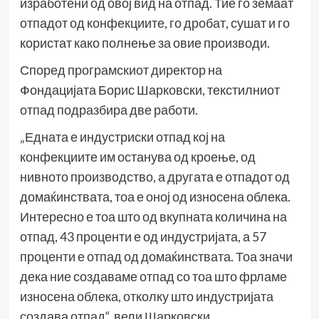
изработени од овој вид на отпад. Тие го земаат
отпадот од конфекциите, го дробат, сушат и го
користат како полнење за овие производи.
Според програмскиот директор на
Фондацијата Борис Шарковски, текстилниот
отпад подразбира две работи.
„Едната е индустриски отпад кој на
конфекциите им останува од кроење, од
нивното производство, а другата е отпадот од
домаќинствата, тоа е оној од износена облека.
Интересно е тоа што од вкупната количина на
отпад, 43 проценти е од индустријата, а 57
проценти е отпад од домаќинствата. Тоа значи
дека ние создаваме отпад со тоа што фрламе
износена облека, отколку што индустријата
создава отпад“, вели Шарковски.