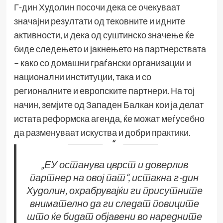
Г-дин Худолин посочи дека се очекуваат
значајни резултати од тековните и идните
активности, и дека од суштинско значење ќе
биде следењето и јакнењето на партнерствата
– како со домашни граѓански организации и
национални институции, така и со
регионалните и европските партнери. На тој
начин, земјите од Западен Балкан кои ја делат
истата реформска агенда, ќе можат меѓусебно
да разменуваат искуства и добри практики.
„ЕУ останува цврст и доверлив
партнер на овој пат“, истакна г-дин
Худолин, охрабрувајќи ги присутните
внимателно да ги следат повиците
што ќе бидат објавени во наредните