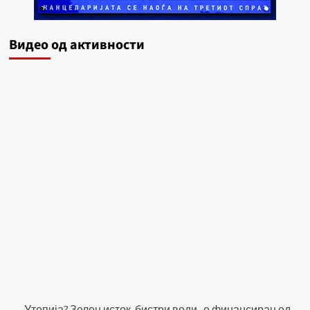
Видеo од активности
„Утопија? Зелен исток, бистри води„ е финансиран од