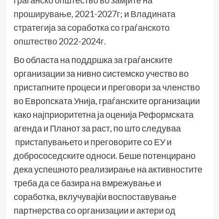
проширување, 2021-2027г
; и
Владината
стратегија за соработка со граѓанското
општество 2022-2024г.
Во областа на поддршка за граѓанските
организации за нивно системско учество во
пристапните процеси и преговори за членство
во Европската Унија, граѓанските организации
како најприоритетна ја оценија Реформската
агенда и Планот за раст, по што следуваа
пристапувањето и преговорите со ЕУ и
добрососедските односи. Беше потенцирано
дека успешното реализирање на активностите
треба да се базира на вмрежување и
соработка, вклучувајќи воспоставување
партнерства со организации и актери од