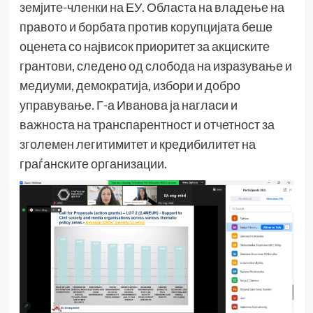
земјите-членки на ЕУ. Областа на владење на
правото и борбата против корупцијата беше
оценета со највисок приоритет за акциските
грантови, следено од слобода на изразување и
медиуми, демократија, избори и добро
управување. Г-а Иванова ја нагласи и
важноста на транспарентност и отчетност за
зголемен легитимитет и кредибилитет на
граѓанските организации.