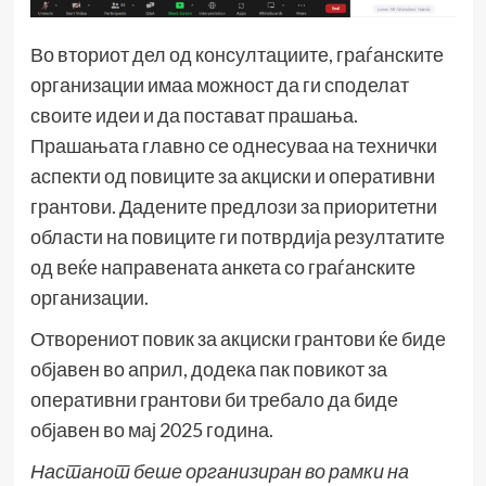
Во вториот дел од консултациите, граѓанските
организации имаа можност да ги споделат
своите идеи и да постават прашања.
Прашањата главно се однесуваа на технички
аспекти од повиците за акциски и оперативни
грантови. Дадените предлози за приоритетни
области на повиците ги потврдија резултатите
од веќе направената анкета со граѓанските
организации.
Отворениот повик за акциски грантови ќе биде
објавен во април, додека пак повикот за
оперативни грантови би требало да биде
објавен во мај 2025 година.
Настанот беше организиран во рамки на