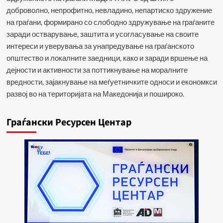
доброволно, непрофитно, невладино, непартиско здружение
на граѓани, формирано со слободно здружување на граѓаните
заради остварување, заштита и усогласување на своите
интереси и уверувања за унапредување на граѓанското
општество и локалните заедници, како и заради вршење на
дејности и активности за поттикнување на моралните
вредности, зајакнување на меѓуетничките односи и економкси
развој во на територијата на Македонија и пошироко.
Граѓански Ресурсен Центар