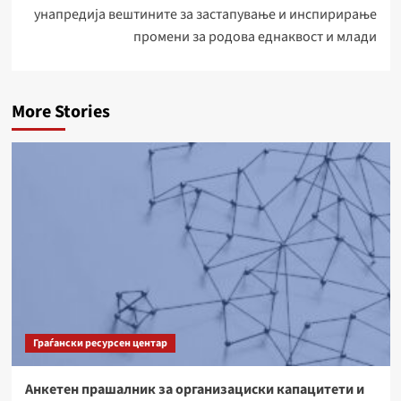
унапредија вештините за застапување и инспирирање
промени за родова еднаквост и млади
More Stories
Граѓански ресурсен центар
Анкетен прашалник за организациски капацитети и