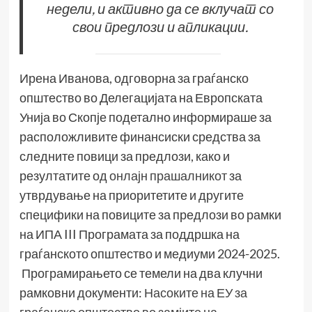
недели, и активно да се вклучат со
свои предлози и апликации.
Ирена Иванова, одговорна за граѓанско
општество во Делегацијата на Европската
Унија во Скопје подетално информираше за
расположливите финансиски средства за
следните повици за предлози, како и
резултатите од
онлајн прашалникот
за
утврдување на приоритетите и другите
специфики на повиците за предлози во рамки
на ИПА III Програмата за поддршка на
граѓанското општество и медиуми 2024-2025.
Програмирањето се темели на два клучни
рамковни документи:
Насоките на ЕУ за
граѓанско општество во замјите на