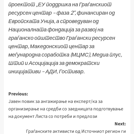
проектот „ЕУ поддршка на Граѓанскиот
ресурсен центар – фаза 2“, финансиран од
Европската Унија, а спроведуван од
Националната фондација за развој на
граѓанско општество Граѓански ресурсен
центар, Македонскиот центар за
меѓународна соработка (МЦМС), Медиа плус,
Штип и Асоцијација за демократски
иницијативи – АДИ, Гостивар.
Post
Previous:
Јавен повик за ангажирање на експерт/ка за
navigation
организирање на средби со заедницата подготвување
на документ Листа со потреби и предлози
Next:
Граѓанските активисти од Источниот регион ги