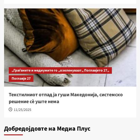
„Граѓаните и медиумите го „озеленуваат„ Поглавјето 27„
Поглавје 27
Текстилниот отпад ја гуши Македонија, системско
решение сѐ уште нема
11/25/2025
Добредојдовте на Медиа Плус