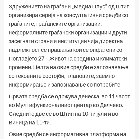
Здружението на граѓани „Медиа Плус“ од Штип
организира серија на консултативни средби со
граѓаните, граѓанските организации,
неформалните граѓански организации и други
засегнати страни и институции чија директна
надлежност се прашања кои се опфатени со
Поглавјето 27 – Животна средина и климатски
промени. Целта на овие средби е запознавање
со тековните состојби, плановите, заемно
информирање и запознавање со потребите.
Првата средба се одржува денеска, во 11 часот
во Мултифункионалниот центар во Делчево.
Следните две се во Штип на 10-ти јули и во
Виница на 11-ти.
Овие средби се информативна платформа на