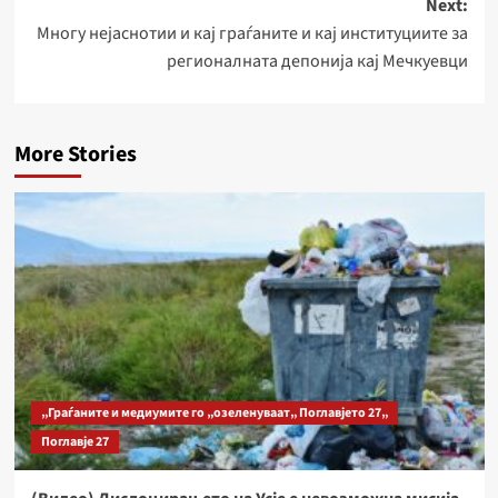
Next:
Многу нејаснотии и кај граѓаните и кај институциите за
регионалната депонија кај Мечкуевци
More Stories
„Граѓаните и медиумите го „озеленуваат„ Поглавјето 27„
Поглавје 27