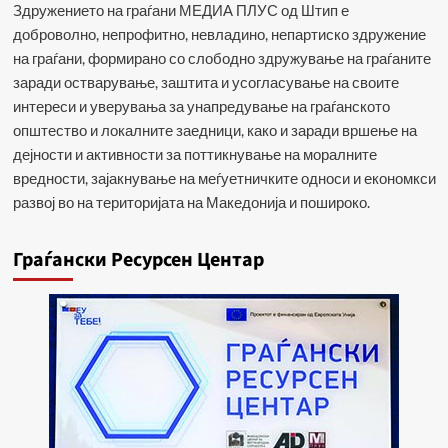
Здружението на граѓани МЕДИА ПЛУС од Штип е
доброволно, непрофитно, невладино, непартиско здружение
на граѓани, формирано со слободно здружување на граѓаните
заради остварување, заштита и усогласување на своите
интереси и уверувања за унапредување на граѓанското
општество и локалните заедници, како и заради вршење на
дејности и активности за поттикнување на моралните
вредности, зајакнување на меѓуетничките односи и економкси
развој во на територијата на Македонија и пошироко.
Граѓански Ресурсен Центар