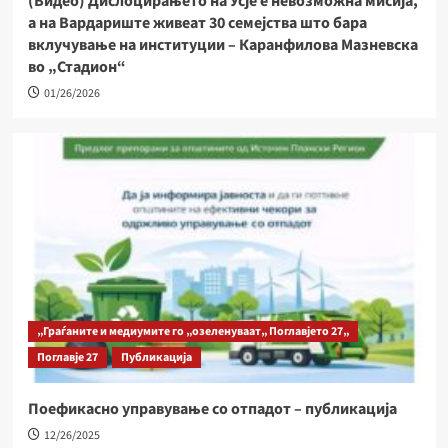
(Видео) Дислоцирањето на Усје е невозможна мисија,
а на Вардариште живеат 30 семејства што бара
вклучување на институции – Каранфилова Мазневска
во „Стадион“
01/26/2026
„Граѓаните и медиумите го „озеленуваат„ Поглавјето 27„
Поглавје 27
Публикација
Поефикасно управување со отпадот – публикација
12/26/2025