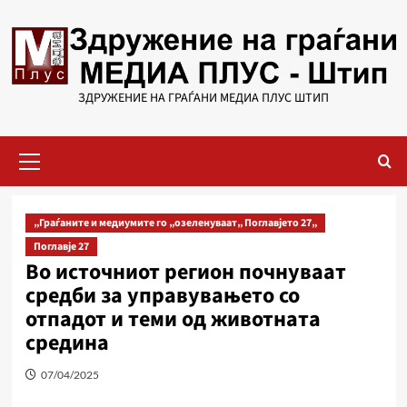
Skip
to
content
ЗДРУЖЕНИЕ НА ГРАЃАНИ МЕДИА ПЛУС ШТИП
Primary
Menu
„Граѓаните и медиумите го „озеленуваат„ Поглавјето 27„
Поглавје 27
Во источниот регион почнуваат
средби за управувањето со
отпадот и теми од животната
средина
07/04/2025