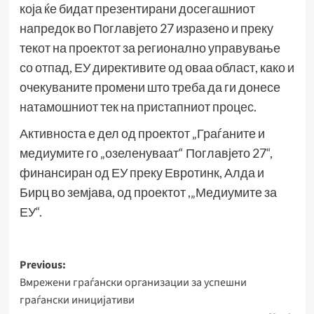
која ќе бидат презентирани досегашниот
напредок во Поглавјето 27 изразено и преку
текот на проектот за регионално управување
со отпад, ЕУ директивите од оваа област, како и
очекуваните промени што треба да ги донесе
натамошниот тек на пристапниот процес.
Активноста е дел од проектот „Граѓаните и
медиумите го „озеленуваат“ Поглавјето 27“,
финансиран од ЕУ преку Евротинк, Алда и
Бирц во земјава, од проектот ,„Медиумите за
ЕУ“.
Post
Previous:
Вмрежени граѓански организации за успешни
navigation
граѓански иницијативи