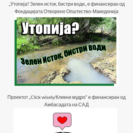
„Утопија? Зелен исток, бистри води„ е финансиран од
Фондацијата Отворено Општество-Македонија
Проектот „Click wisely/Кликни мудро“ е финансиран од
Амбасадата на САД