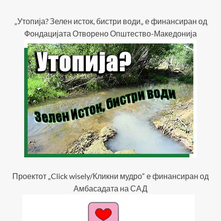
„Утопија? Зелен исток, бистри води„ е финансиран од
Фондацијата Отворено Општество-Македонија
Проектот „Click wisely/Кликни мудро“ е финансиран од
Амбасадата на САД