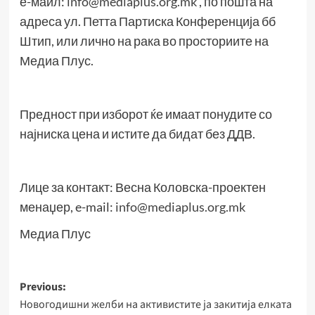
е-маил:
info@mediaplus.org.mk
, по пошта на
адреса ул. Петта Партиска Конференција бб
Штип, или лично на рака во просториите на
Медиа Плус.
Предност при изборот ќе имаат понудите со
најниска цена и истите да бидат без ДДВ.
Лице за контакт: Весна Коловска-проектен
менаџер, e-mail:
info@mediaplus.org.mk
Медиа Плус
Post
Previous:
Новогодишни желби на активистите ја закитија елката
navigation