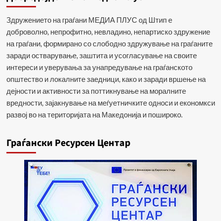
Здружението на граѓани МЕДИА ПЛУС од Штип е
доброволно, непрофитно, невладино, непартиско здружение
на граѓани, формирано со слободно здружување на граѓаните
заради остварување, заштита и усогласување на своите
интереси и уверувања за унапредување на граѓанското
општество и локалните заедници, како и заради вршење на
дејности и активности за поттикнување на моралните
вредности, зајакнување на меѓуетничките односи и економкси
развој во на територијата на Македонија и пошироко.
Граѓански Ресурсен Центар