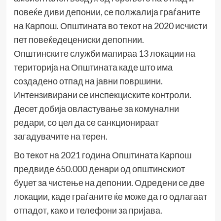
повеќе диви депонии, се полжалија граѓаните
на Карпош. Општината во текот на 2020 исчисти
пет повеќедецениски депопнии.
Општинските служби мапираа 13 локации на
територија на Општината каде што има
создадено отпад на јавни површини.
Интензивирани се инспекциските контроли.
Десет добија овластување за комунални
редари, со цел да се санкционираат
загадувачите на терен.
Во текот на 2021 година Општината Карпош
предвиде 650.000 денари од општинскиот
буџет за чистење на депонии. Одредени се две
локации, каде граѓаните ќе може да го одлагаат
отпадот, како и телефони за пријава.