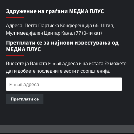
Здружение на граѓани МЕДИА ПЛУС
Адреса: Петта Партиска Конференција бб- Штип,
Мултимедијален Центар Канал 77 (3-ти кат)
Претплати се за најнови известувања од
МЕДИА ПЛУС
Внесете ја Вашата E-mail адреса и на истата ќе можете
да ги добиете последните вести и соопштенија.
E-
mail
адреса
Претплати се