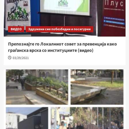
ВИДЕО
Здружени сме побезбедни и посигурни
Препознајте го Локалниот совет за превенција како
граѓанска врска со институциите (видео)
03/29/2021