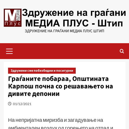
Skip
to
content
ЗДРУЖЕНИЕ НА ГРАЃАНИ МЕДИА ПЛУС ШТИП
Primary
Menu
Здружени сме побезбедни и посигурни
Граѓаните побараа, Општината
Карпош почна со решавањето на
дивите депонии
01/12/2021
На непријатна миризба и загадување на
амбиентален воздух од горењето на отпад и