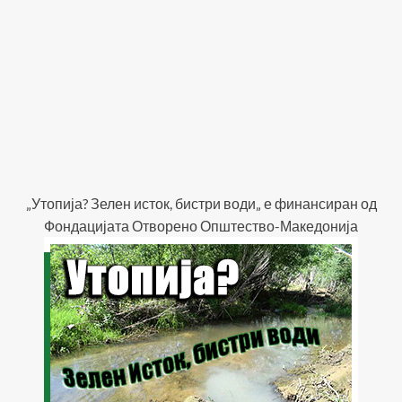
„Утопија? Зелен исток, бистри води„ е финансиран од
Фондацијата Отворено Општество-Македонија