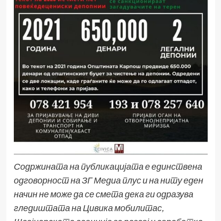
Содржината на публикацијата е единствена
одговорност на ЗГ Медиа плус и на ниту еден
начин не може да се смета дека ги одразува
гледиштата на Цивика мобилитас,