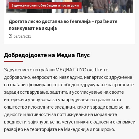
Здружени сме побезбедни и посигурни
Дрогата лесно достапна во Гевгелија – граѓаните
повикуваат на акција
03/03/2021
Добредојдовте на Медиа Плус
Здружението на граѓани МЕДИА ПЛУС од Штип е
доброволно, непрофитно, невладино, непартиско здружение
на граѓани, формирано со слободно здружување на граѓаните
заради остварување, заштита и усогласување на своите
интереси и уверувања за унапредување на граѓанското
општество и локалните заедници, како и заради вршење на
дејности и активности за поттикнување на моралните
вредности, зајакнување на меѓуетничките односи и економкси
развој во на територијата на Македонија и пошироко.