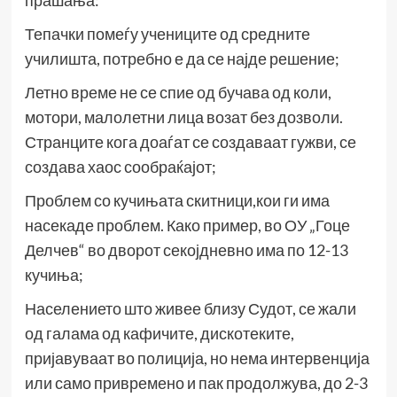
прашања:
Тепачки помеѓу учениците од средните
училишта, потребно е да се најде решение;
Летно време не се спие од бучава од коли,
мотори, малолетни лица возат без дозволи.
Странците кога доаѓат се создаваат гужви, се
создава хаос сообраќајот;
Проблем со кучињата скитници,кои ги има
насекаде проблем. Како пример, во ОУ „Гоце
Делчев“ во дворот секојдневно има по 12-13
кучиња;
Населението што живее близу Судот, се жали
од галама од кафичите, дискотеките,
пријавуваат во полиција, но нема интервенција
или само привремено и пак продолжува, до 2-3