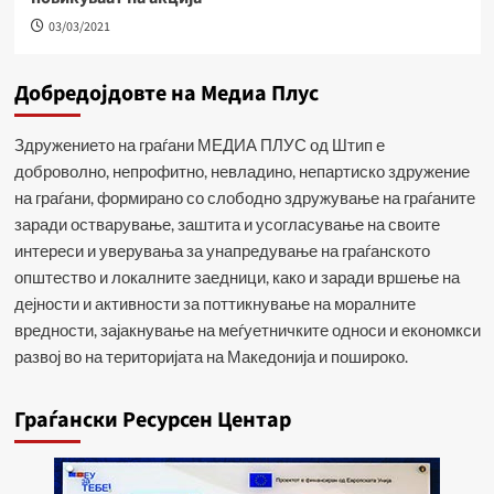
03/03/2021
Добредојдовте на Медиа Плус
Здружението на граѓани МЕДИА ПЛУС од Штип е
доброволно, непрофитно, невладино, непартиско здружение
на граѓани, формирано со слободно здружување на граѓаните
заради остварување, заштита и усогласување на своите
интереси и уверувања за унапредување на граѓанското
општество и локалните заедници, како и заради вршење на
дејности и активности за поттикнување на моралните
вредности, зајакнување на меѓуетничките односи и економкси
развој во на територијата на Македонија и пошироко.
Граѓански Ресурсен Центар