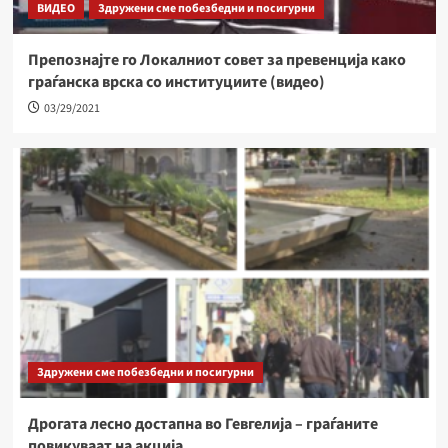
ВИДЕО
Здружени сме побезбедни и посигурни
Препознајте го Локалниот совет за превенција како
граѓанска врска со институциите (видео)
03/29/2021
Здружени сме побезбедни и посигурни
Дрогата лесно достапна во Гевгелија – граѓаните
повикуваат на акција