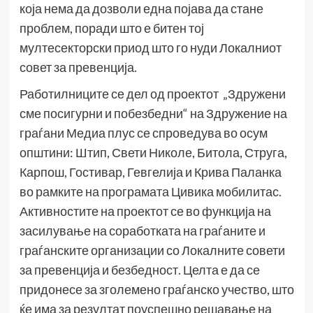
која нема да дозволи една појава да стане
проблем, поради што е битен тој
мултесекторски приод што го нуди Локалниот
совет за превенција.
Работилниците се дел од проектот „Здружени
сме посигурни и побезбедни“ на Здружение на
граѓани Медиа плус се спроведува во осум
општини: Штип, Свети Николе, Битола, Струга,
Карпош, Гостивар, Гевгелија и Крива Паланка
во рамките на програмата Цивика мобилитас.
Активностите на проектот се во функција на
засилување на соработката на граѓаните и
граѓанските организации со Локалните совети
за превенција и безбедност. Целта е да се
придонесе за зголемено граѓанско учество, што
ќе има за резултат поуспешно решавање на