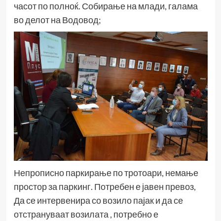
часот по полноќ. Собирање на млади, галама
во делот на Водовод;
Непрописно паркирање по тротоари, немање
простор за паркинг. Потребен е јавен превоз,
Да се интервенира со возило пајак и да се
отстрануваат возилата , потребно е