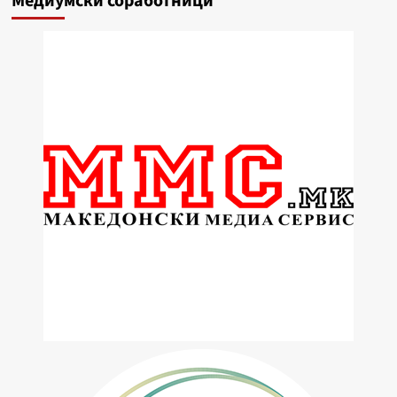
Медиумски соработници