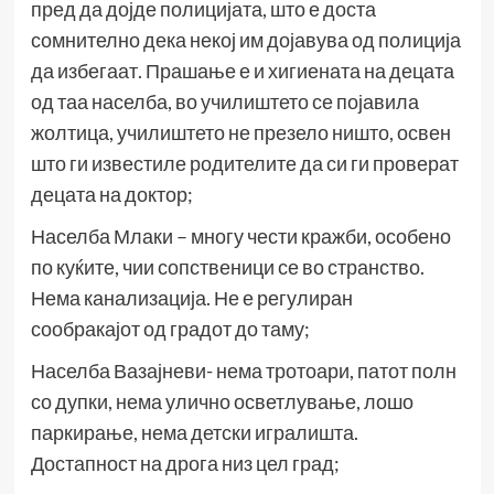
пред да дојде полицијата, што е доста
сомнително дека некој им дојавува од полиција
да избегаат. Прашање е и хигиената на децата
од таа населба, во училиштето се појавила
жолтица, училиштето не презело ништо, освен
што ги известиле родителите да си ги проверат
децата на доктор;
Населба Млаки – многу чести кражби, особено
по куќите, чии сопственици се во странство.
Нема канализација. Не е регулиран
сообракајот од градот до таму;
Населба Вазајневи- нема тротоари, патот полн
со дупки, нема улично осветлување, лошо
паркирање, нема детски игралишта.
Достапност на дрога низ цел град;