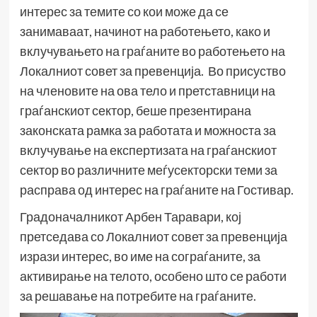
интерес за темите со кои може да се
занимаваат, начинот на работењето, како и
вклучувањето на граѓаните во работењето на
Локалниот совет за превенција. Во присуство
на членовите на ова тело и претставници на
граѓанскиот сектор, беше презентирана
законската рамка за работата и можноста за
вклучување на експертизата на граѓанскиот
сектор во различните меѓусекторски теми за
расправа од интерес на граѓаните на Гостивар.
Градоначалникот Арбен Таравари, кој
претседава со Локалниот совет за превенција
изрази интерес, во име на сограѓаните, за
активирање на телото, особено што се работи
за решавање на потребите на граѓаните.