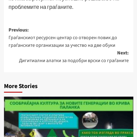
проблемите на граѓаните.
Post
Previous:
Граѓанскиот ресурсен центар со отворен повик до
navigation
граѓанските организации за учество на две обуки
Next:
Дигитиални алатки за подобри врски со граѓаните
More Stories