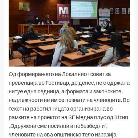
Од формирањето на Локалниот совет за
превенција во Гостивар, до денес, не е одржана
нитуе една седница, а формата и законските
надлежности не им се познати на членоците. Во
текот на работилницата организирана во
рамките на проектот на ЗГ Медиа плус од Штип
„Здружени сме посилни и побезбедни“,
членовите на ова општинско тело изразија