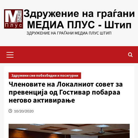
Skip
to
content
ЗДРУЖЕНИЕ НА ГРАЃАНИ МЕДИА ПЛУС ШТИП
Primary
Menu
Здружени сме побезбедни и посигурни
Членовите на Локалниот совет за
превенција од Гостивар побараа
негово активирање
10/20/2020