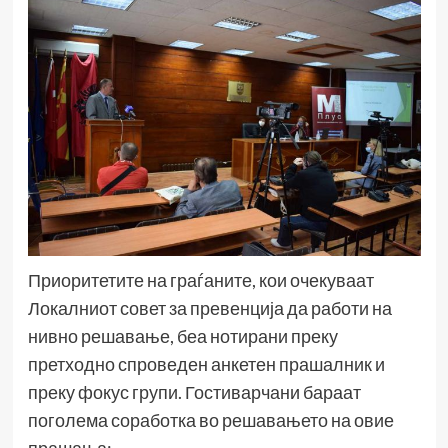
Приоритетите на граѓаните, кои очекуваат
Локалниот совет за превенција да работи на
нивно решавање, беа нотирани преку
претходно спроведен анкетен прашалник и
преку фокус групи. Гостиварчани бараат
поголема соработка во решавањето на овие