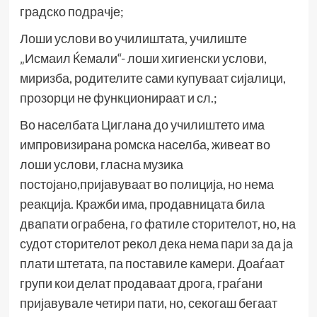
градско подрачје;
Лоши услови во училиштата, училиште
„Исмаил Ќемали“- лоши хигиенски услови,
миризба, родителите сами купуваат сијалици,
прозорци не функционираат и сл.;
Во населбата Циглана до училиштето има
импровизирана ромска населба, живеат во
лоши услови, гласна музика
постојано,пријавуваат во полиција, но нема
реакција. Кражби има, продавницата била
двапати ограбена, го фатиле сторителот, но, на
судот сторителот рекол дека нема пари за да ја
плати штетата, па поставиле камери. Доаѓаат
групи кои делат продаваат дрога, граѓани
пријавувале четири пати, но, секогаш бегаат