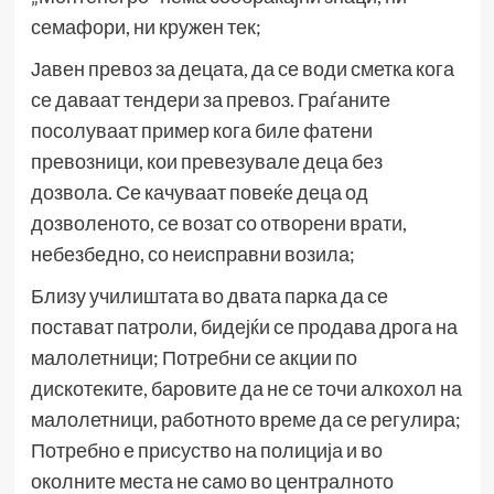
семафори, ни кружен тек;
Јавен превоз за децата, да се води сметка кога
се даваат тендери за превоз. Граѓаните
посолуваат пример кога биле фатени
превозници, кои превезувале деца без
дозвола. Се качуваат повеќе деца од
дозволеното, се возат со отворени врати,
небезбедно, со неисправни возила;
Близу училиштата во двата парка да се
постават патроли, бидејќи се продава дрога на
малолетници; Потребни се акции по
дискотеките, баровите да не се точи алкохол на
малолетници, работното време да се регулира;
Потребно е присуство на полиција и во
околните места не само во централното