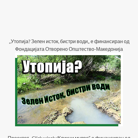
„Утопија? Зелен исток, бистри води„ е финансиран од
Фондацијата Отворено Општество-Македонија
Проектот „Click wisely/Кликни мудро“ е финансиран од