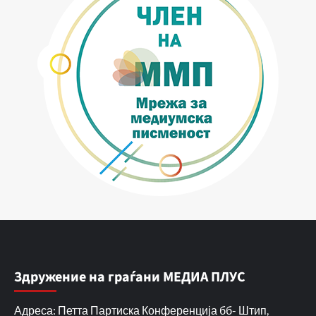
Здружение на граѓани МЕДИА ПЛУС
Адреса: Петта Партиска Конференција бб- Штип,