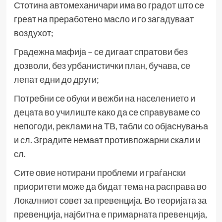
Стотина автомеханичари има во градот што се
греат на преработено масло и го загадуваат
воздухот;
Градежна мафија – се дигаат спратови без
дозволи, без урбанистички план, бучава, се
лепат едни до други;
Потребни се обуки и вежби на населението и
децата во училиште како да се справуваме со
непогоди, реклами на ТВ, табли со објаснувања
и сл. Зградите немаат противпожарни скали и
сл.
Сите овие нотирани проблеми и граѓански
приоритети може да бидат тема на расправа во
Локалниот совет за превенција. Во теоријата за
превенција, најбитна е примарната превенција,