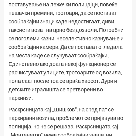
поставување на лежечки полицајци, повеќе
пешачки премини, тротоари, да се постават
сообраќајни знаци каде недостигаат, диви
таксисти возат на црно без дозволи. Потребни
се поголеми казни, неселективно казнување и
сообраќајни камери. Да се постават огледала
на места каде се случуваат сообраќајки;
Единствено ако доага некој функционер се
расчистуваат улиците, тротоарите од возила,
пола саат после тоа се враќа хаосот. Дури и
детските игралишта се претворени во
паркинзи.
Раскрсницата кај „Шишков“, на сред пат се
паркирани возила, проблемот се пријавува во
полиција, но не се решава. Раскрсницата кај
„Монтенегро“ нема сообраќајни знаци, ни