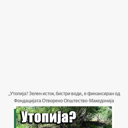
„Утопија? Зелен исток, бистри води„ е финансиран од
Фондацијата Отворено Општество-Македонија