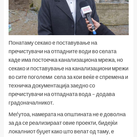
Понатаму секако е поставување на
пречистувачи на отпадните води во селата
каде има постоечка канализациона мрежа, но
секако и поставување на канализациони мрежи
во сите поголеми села за кои веќе е спремена и
техничка документација заедно со
пречистувачи на отпадната вода – додава
градоначалникот.
Меѓутоа, намерата на општината не е доволна
за да се реализираат овие проекти, бидејќи
локалниот буџет како што велат од таму, е