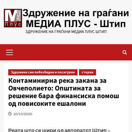
Skip
to
content
ЗДРУЖЕНИЕ НА ГРАЃАНИ МЕДИА ПЛУС ШТИП
Primary
Menu
Здружени сме побезбедни и посигурни
стории
Контаминирна река закана за
Овчеполието: Општината за
решение бара финансиска помош
од повисоките ешалони
10/13/2020
Реата што се шири од автопатот Штип –