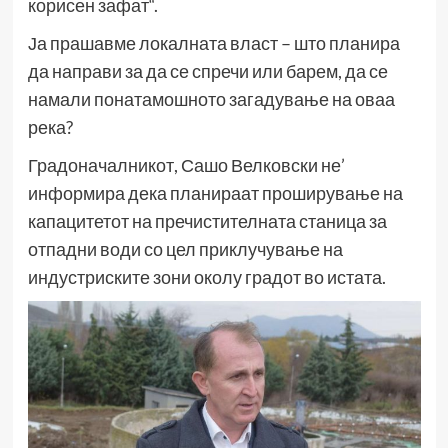
корисен зафат“.
Ја прашавме локалната власт – што планира
да направи за да се спречи или барем, да се
намали понатамошното загадување на оваа
река?
Градоначалникот, Сашо Велковски не’
информира дека планираат проширување на
капацитетот на пречистителната станица за
отпадни води со цел приклучување на
индустриските зони околу градот во истата.