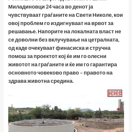
Миладиновци 24 часа во денот ја
чувствуваат граѓаните на Свети Николе, кои
овој проблем го издигнуваат на врвот за
решавање. Напорите на локалната власт не
се доволни без вклучување на цетралната,
од каде очекуваат финасиска и стручна
помош за проектот кој ќе им го олесни
животот на граѓаните и ќе им го гарантира
основното човеково право – правото на
здрава животна средина.