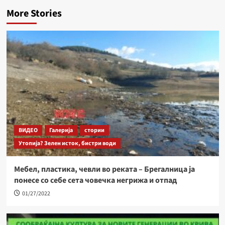
More Stories
ВИДЕО
Галерија
стории
Утопија? Зелен исток, бистри води
Мебел, пластика, чевли во реката – Брегалница ја
понесе со себе сета човечка негрижа и отпад
01/27/2022