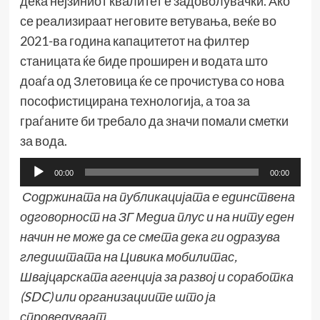
дека нејзиниот квалитет е задоволувачки. Ако
се реализираат неговите ветувања, веќе во
2021-ва година капацитетот на филтер
станицата ќе биде проширен и водата што
доаѓа од Злетовица ќе се прочистува со нова
пософистицирана технологија, а тоа за
граѓаните би требало да значи помали сметки
за вода.
Аудио
00:00
00:00
плејер
Содржинат
а на публикацијата е единствена
одговорност на ЗГ Медиа плус и на ниту еден
начин не може да се смета дека ги одразува
гледиштата на Цивика мобилитас,
Швајцарската агенција за развој и соработка
(SDC) или организациите што ја
спроведуваат.