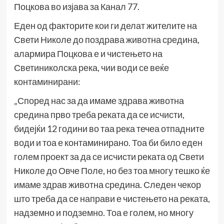
Поцкова во изјава за Канал 77.
Еден од факторите кои ги делат жителите на
Свети Николе до поздрава животна средина,
алармира Поцкова е и чистењето на
Светиниколска река, чии води се веќе
контаминирани:
„Според нас за да имаме здрава животна
средина прво треба реката да се исчисти,
бидејќи 12 години во таа река течеа отпадните
води и тоа е контаминирано. Тоа би било еден
голем проект за да се исчисти реката од Свети
Николе до Овче Поле, но без тоа многу тешко ќе
имаме здрав животна средина. Следен чекор
што треба да се направи е чистењето на реката,
надземно и подземно. Тоа е голем, но многу