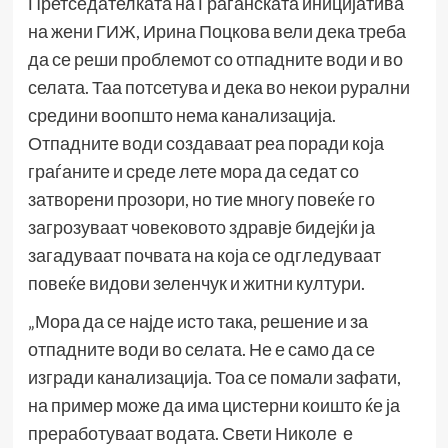
Претседателката на Граѓанската иницијатива
на жени ГИЖ, Ирина Поцкова вели дека треба
да се реши проблемот со отпадните води и во
селата. Таа потсетува и дека во некои рурални
средини воопшто нема канализација.
Отпадните води создаваат реа поради која
граѓаните и среде лете мора да седат со
затворени прозори, но тие многу повеќе го
загрозуваат човековото здравје бидејќи ја
загадуваат почвата на која се одгледуваат
повеќе видови зеленчук и житни култури.
„Мора да се најде исто така, решение и за
отпадните води во селата. Не е само да се
изгради канализација. Тоа се помали зафати,
на пример може да има цистерни коишто ќе ја
преработуваат водата. Свети Николе е