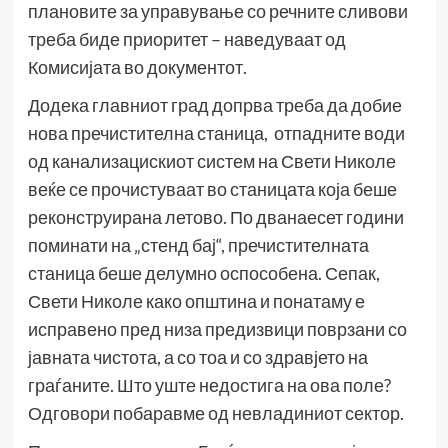
плановите за управување со речните сливови
треба биде приоритет – наведуваат од
Комисијата во документот.
Додека главниот град допрва треба да добие
нова пречистителна станица, отпадните води
од канализацискиот систем на Свети Николе
веќе се прочистуваат во станицата која беше
реконструирана летово. По дванаесет години
поминати на „стенд бај“, пречистителната
станица беше делумно оспособена. Сепак,
Свети Николе како општина и понатаму е
исправено пред низа предизвици поврзани со
јавната чистота, а со тоа и со здравјето на
граѓаните. Што уште недостига на ова поле?
Одговори побаравме од невладиниот сектор.