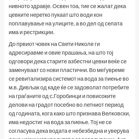
нивното здравје. Освен тоа, тие се жалат дека
цевките неретко пукаат што води кон
поплавување на улиците, а во дел од селата
има и рестрикции.
До првиот човек на Свети Николе ги
адресиравме и овие прашања, на што тој
одговори дека старите азбестни цевки веќе се
заменуваат со нови пластични. Во меѓувреме
се ревитализира системот на вода за пиење во
м.в. Дивљак од каде ќе се задоволат потребите
на граѓаните од с.Горобинци и повисоките
делови на градот посебно во летниот период
од годината, кога како што признава Велковски,
има недостиг на вода за пиење. Тој не се
согласува дека водата е небезбедна и уверува