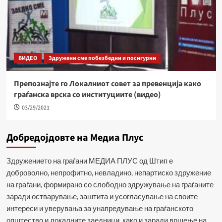
ВИДЕО
Здружени сме побезбедни и посигурни
Препознајте го Локалниот совет за превенција како
граѓанска врска со институциите (видео)
03/29/2021
Добредојдовте на Медиа Плус
Здружението на граѓани МЕДИА ПЛУС од Штип е
доброволно, непрофитно, невладино, непартиско здружение
на граѓани, формирано со слободно здружување на граѓаните
заради остварување, заштита и усогласување на своите
интереси и уверувања за унапредување на граѓанското
општество и локалните заедници, како и заради вршење на