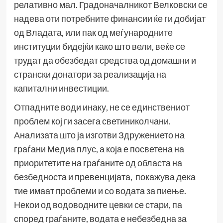
релативно мал. Градоначалникот Велковски се
надева оти потребните финансии ќе ги добијат
од Владата, или пак од меѓународните
институции бидејќи како што вели, веќе се
трудат да обезбедат средства од домашни и
странски донатори за реализација на
капитални инвестиции.
Отпадните води инаку, не се единствениот
проблем кој ги засега светиниколчани.
Анализата што ја изготви Здружението на
граѓани Медиа плус, а која е посветена на
приоритетите на граѓаните од областа на
безбедноста и превенцијата, покажува дека
тие имаат проблеми и со водата за пиење.
Некои од водоводните цевки се стари, па
според граѓаните, водата е небезбедна за