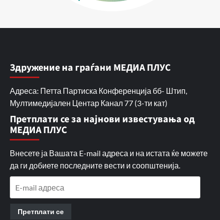
Здружение на граѓани МЕДИА ПЛУС
Адреса: Петта Партиска Конференција бб- Штип,
Мултимедијален Центар Канал 77 (3-ти кат)
Претплати се за најнови известувања од
МЕДИА ПЛУС
Внесете ја Вашата E-mail адреса и на истата ќе можете
да ги добиете последните вести и соопштенија.
E-
mail
адреса
Претплати се