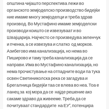
општина чијашто перспектива лежи во
органското земјоделско производство бидејќи
ние имаме многу земјоделци и треба здрав
производ. Во Мустафино имаме земјоделски
производи коишто се извезуваат и во
Швајцарија. Најчесто се произведува зеленчук
и пченка, а се извезува и слатко од морков.
Азибегово има канализација, но нема во
Пиширово и таму треба канализација да се
направи. Има во Мустафино канализација, но
нема прочистување на отпадните води па тука
освен Светиниколска река се загадува и
Брегалница бидејќи таа се влева во неа. Тоа е
ланец за кој мора да се најде решение ако
сакаме здраво да живееме. Треба да се
почитуваат стандардите на ЕУ“, потенцира