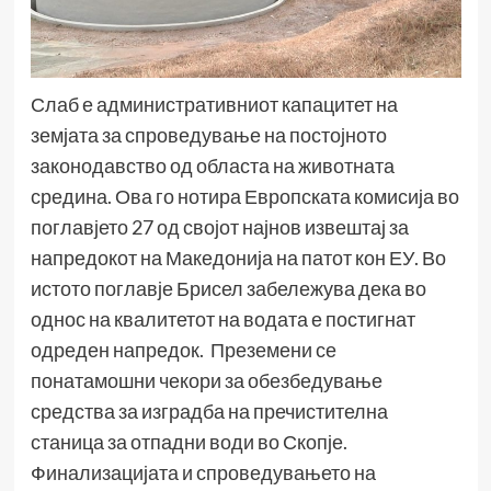
Слаб е административниот капацитет на
земјата за спроведување на постојното
законодавство од областа на животната
средина. Ова го нотира Европската комисија во
поглавјето 27 од својот најнов извештај за
напредокот на Македонија на патот кон ЕУ. Во
истото поглавје Брисел забележува дека во
однос на квалитетот на водата е постигнат
одреден напредок. Преземени се
понатамошни чекори за обезбедување
средства за изградба на пречистителна
станица за отпадни води во Скопје.
Финализацијата и спроведувањето на