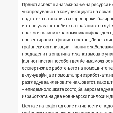
Првиот аспект е анагажирање на ресурси и 
унапредување на комуникацијата на локална
подготвка на анализа со препораки, базиран
интервјуа за потребите на граѓаните со луѓ
пракса и начините на комуникација кај дел
презентирани на јавниот настан „Лице в лиц
граѓански организации. Нивните забелешки 
предадени на општината за натамошно унап
јавниот настан посебен дел ќе има можност
ескпертиза во работењето на помошните тел
вклучувајќи ја и помошта при изработката 
разгледуваа членовите на Советот, како што
– епидемиолошката состојба, аерозагадува
изработката на два новинарски прилози и 
Целта е на крајот од овие активности е под
граѓанските организации со локалната влас