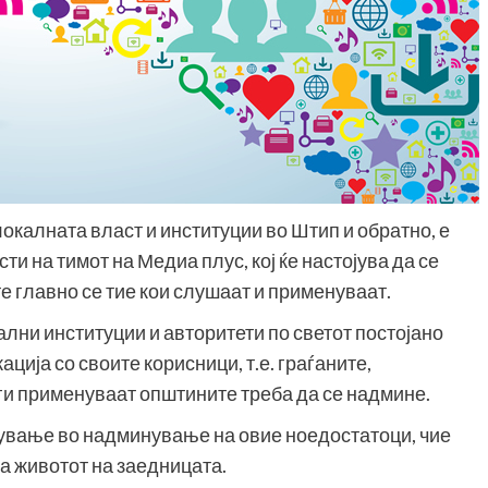
окалната власт и институции во Штип и обратно, е
и на тимот на Медиа плус, кој ќе настојува да се
е главно се тие кои слушаат и применуваат.
ални институции и авторитети по светот постојано
ација со своите корисници, т.е. граѓаните,
ги применуваат општините треба да се надмине.
ување во надминување на овие ноедостатоци, чие
а животот на заедницата.