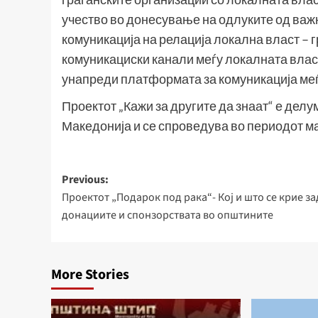
учество во донесување на одлуките од важн
комуникација на релација локална власт – г
комуникациски канали меѓу локалната власт
унапреди платформата за комуникација меѓ
Проектот „Кажи за другите да знаат“ е де
Македонија и се спроведува во периодот м
Post
Previous:
Проектот „Подарок под рака“- Кој и што се крие за
navigation
донациите и спонзорствата во општините
More Stories