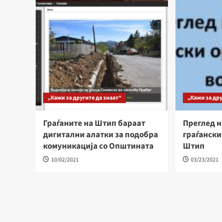
„Кажи за другите да знаат“
„Кажи за дру
Граѓаните на Штип бараат
Преглед н
дигитални алатки за подобра
граѓански
комуникaција со Општината
Штип
10/02/2021
03/23/2021