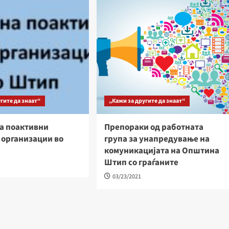
гите да знаат“
„Кажи за другите да знаат“
а поактивни
Препораки од работната
 организации во
група за унапредување на
комуникацијата на Општина
Штип со граѓаните
03/23/2021