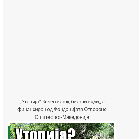
„Утопија? Зелен исток, бистри води„ е
финансиран од Фондацијата Отворено
Општество-Македонија