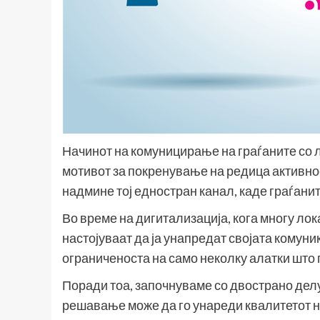
Начинот на комуницирање на граѓаните со л
мотивот за покренување на редица активност
надмине тој едностран канал, каде граѓанит
Во време на дигитализација, кога многу лок
настојуваат да ја унапредат својата комуник
ограниченоста на само неколку алатки што 
Поради тоа, започнуваме со двострано дел
решавање може да го унареди квалитетот н