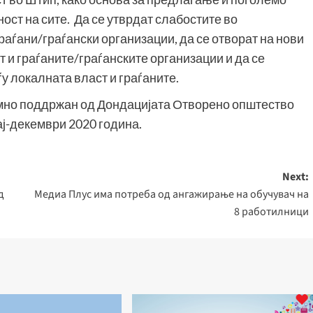
ост на сите. Да се утврдат слабостите во
раѓани/граѓански организации, да се отворат на нови
 и граѓаните/граѓанските организации и да се
у локалната власт и граѓаните.
лумно поддржан од Дондацијата Отворено општество
ај-декември 2020 година.
Next:
д
Медиа Плус има потреба од ангажирање на обучувач на
8 работилници