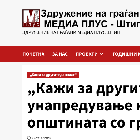
Skip
to
content
ЗДРУЖЕНИЕ НА ГРАЃАНИ МЕДИА ПЛУС ШТИП
ПОЧЕТНА
ЗА НАС
ПРОЕКТИ
ГОДИШНИ 
„Кажи за другите да знаат“
„Кажи за други
унапредување 
општината со г
07/31/2020