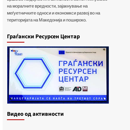
на моралните вредности, зајакнување на
меѓуетничките односи и економкси развој во на
територијата на Македонија и пошироко.
Граѓански Ресурсен Центар
Видеo од активности