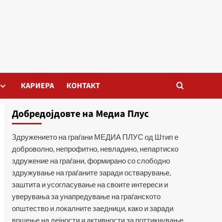
КАРИЕРА
КОНТАКТ
Добредојдовте на Медиа Плус
Здружението на граѓани МЕДИА ПЛУС од Штип е
доброволно, непрофитно, невладино, непартиско
здружение на граѓани, формирано со слободно
здружување на граѓаните заради остварување,
заштита и усогласување на своите интереси и
уверувања за унапредување на граѓанското
општество и локалните заедници, како и заради
вршење на дејности и активности за поттикнување