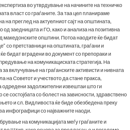
експертиза во утврдување на начините на техничко
та власт со граѓаните. За таа цел планираме
а на преглед на актуелниот сајт на општината,
ео од заедницата и ГО, како и анализа на позитивна
 од македонските општини. Потоа наодите ќе бидат
е“ со претставници на општината, граѓани и
ќе бидат вградени во документ со препораки и
редување на комуникациската стратегија. На
а за вклучување на граѓанските активисти и нивната
а на Советот и учеството да стане пракса,
на одредени задолжителни извештаи што ги
 се состојбата со болест на зависности, здравствено
њето и сл. Видливоста ќе биде обезбедена преку
два инфографици со најважните наоди.
обрување на комуникацијата меѓу граѓаните и
т во Штип, како основа за предлагање и поголемо