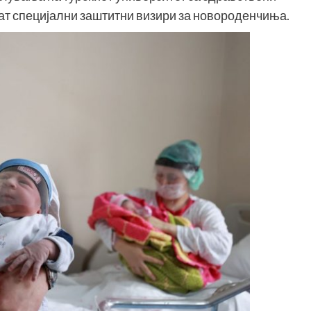
тат специјални заштитни визири за новороденчиња.