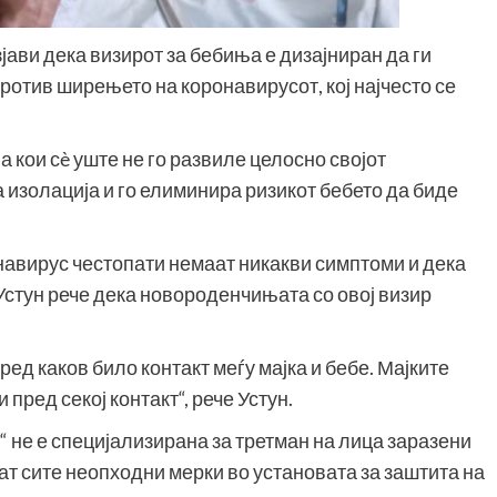
јави дека визирот за бебиња е дизајниран да ги
отив ширењето на коронавирусот, кој најчесто се
 кои сè уште не го развиле целосно својот
изолација и го елиминира ризикот бебето да биде
навирус честопати немаат никакви симптоми и дека
 Устун рече дека новороденчињата со овој визир
ред каков било контакт меѓу мајка и бебе. Мајките
 пред секој контакт“, рече Устун.
“ не е специјализирана за третман на лица заразени
ат сите неопходни мерки во установата за заштита на