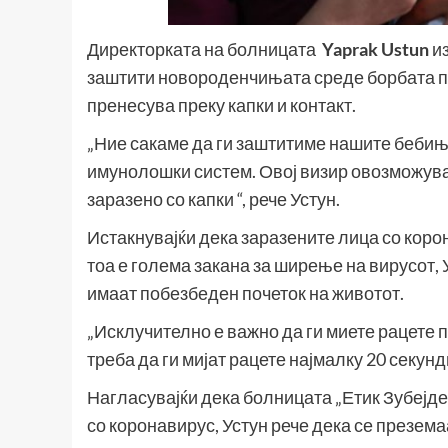
Директорката на болницата
Yaprak Ustun
из
заштити новороденчињата среде борбата пр
пренесува преку капки и контакт.
„Ние сакаме да ги заштитиме нашите бебиња
имунолошки систем. Овој визир овозможува 
заразено со капки “, рече Устун.
Истакнувајќи дека заразените лица со коро
тоа е голема закана за ширење на вирусот,
имаат побезбеден почеток на животот.
„Исклучително е важно да ги миете рацете п
треба да ги мијат рацете најмалку 20 секунди
Нагласувајќи дека болницата „Етик Зубејде
со коронавирус, Устун рече дека се презема