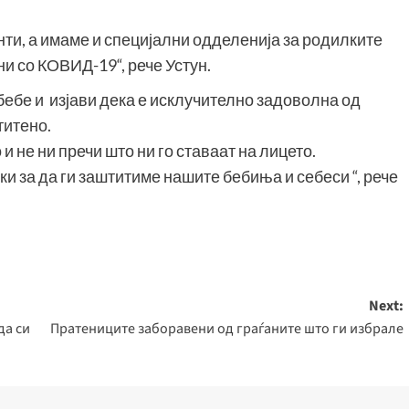
нти, а имаме и специјални одделенија за родилките
и со КОВИД-19“, рече Устун.
ебе и изјави дека е исклучително задоволна од
титено.
 не ни пречи што ни го ставаат на лицето.
и за да ги заштитиме нашите бебиња и себеси “, рече
Next:
да си
Пратениците заборавени од граѓаните што ги избрале