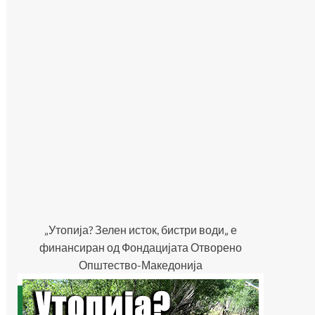
„Утопија? Зелен исток, бистри води„ е
финансиран од Фондацијата Отворено
Општество-Македонија