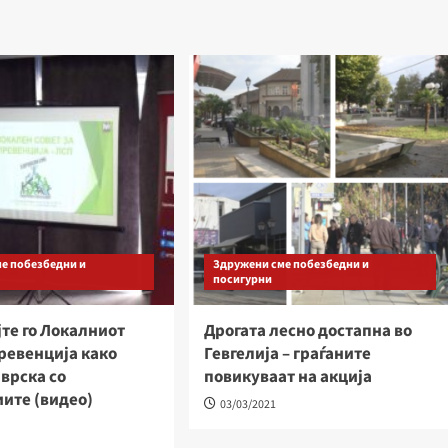
е побезбедни и
Здружени сме побезбедни и
посигурни
те го Локалниот
Дрогата лесно достапна во
превенција како
Гевгелија – граѓаните
 врска со
повикуваат на акција
ите (видео)
03/03/2021