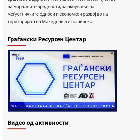
на моралните вредности, зајакнување на
меѓуетничките односи и економкси развој во на
територијата на Македонија и пошироко.
Граѓански Ресурсен Центар
Видеo од активности