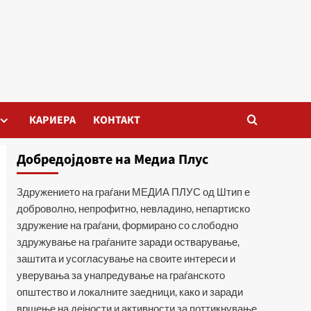
КАРИЕРА
КОНТАКТ
Добредојдовте на Медиа Плус
Здружението на граѓани МЕДИА ПЛУС од Штип е
доброволно, непрофитно, невладино, непартиско
здружение на граѓани, формирано со слободно
здружување на граѓаните заради остварување,
заштита и усогласување на своите интереси и
уверувања за унапредување на граѓанското
општество и локалните заедници, како и заради
вршење на дејности и активности за поттикнување