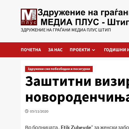
Skip
to
content
ЗДРУЖЕНИЕ НА ГРАЃАНИ МЕДИА ПЛУС ШТИП
ПОЧЕТНА
ЗА НАС
ПРОЕКТИ
ГОДИШНИ 
Здружени сме побезбедни и посигурни
Заштитни визир
новороденчињ
05/11/2020
Во болницата„
Etik Zubeyde
“ за женски заб