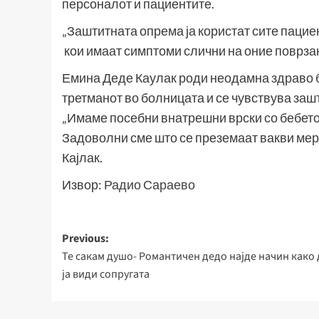
персоналот и пациентите.
„Заштитната опрема ја користат сите пацие
кои имаат симптоми слични на оние поврзан
Емина Деде Каулак роди неодамна здраво б
третманот во болницата и се чувствува заш
„Имаме посебни внатрешни врски со бебето и
Задоволни сме што се преземаат вакви мерк
Кајлак.
Извор:
Радио Сараево
Post
Previous:
Те сакам душо- Романтичен дедо најде начин како 
navigation
ја види сопругата