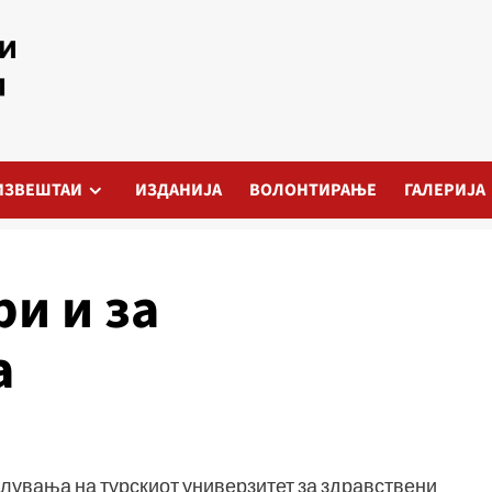
ИЗВЕШТАИ
ИЗДАНИЈА
ВОЛОНТИРАЊЕ
ГАЛЕРИЈА
и и за
а
олувања на турскиот универзитет за здравствени