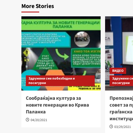
More Stories
ВИДЕО
Здружени сме побезбедни и
Здружени см
посигурни
посигурни
Сообраќајна култура за
Препознај
новите генерации во Крива
совет за 
Паланка
граѓанска
институци
04/20/2021
03/29/2021