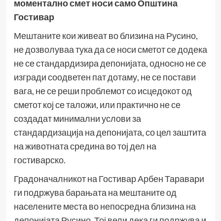
моментално смет носи само Општина
Гостивар
Мештаните кои живеат во близина на Русино,
не дозволуваа тука да се носи сметот се додека
не се стандардизира депонијата, односно не се
изгради соодветен пат дотаму, не се постави
вага, не се реши проблемот со исцедокот од
сметот кој се таложи, или практично не се
создадат минимални услови за
стандардизација на депонијата, со цел заштита
на животната средина во тој дел на
гостиварско.
Градоначалникот на Гостивар Арбен Таравари
ги подржува барањата на мештаните од
населените места во непосредна близина на
депонијата Русино. Тој вели дека ги подржува и