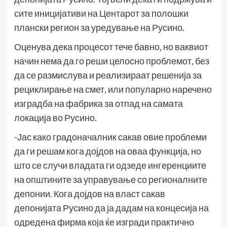
сите иницијативи на Центарот за полошки
плански регион за уредување на Русино.
Оценува дека процесот тече бавно, но ваквиот
начин нема да го реши целосно проблемот, без
да се размислува и реализираат решенија за
рециклирање на смет, или популарно наречено
изградба на фабрика за отпад на самата
локација во Русино.
-Јас како градоначалник сакав овие проблеми
да ги решам кога дојдов на оваа функција, но
што се случи владата ги одзеде ингеренциите
на општините за управување со регионалните
депонии. Кога дојдов на власт сакав
депонијата Русино да ја дадам на концесија на
одредена фирма која ќе изгради практично