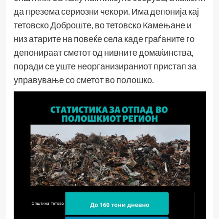
да презема сериозни чекори. Има депонија кај
тетовско Доброште, во тетовско Камењане и
низ атарите на повеќе села каде граѓаните го
депонираат сметот од нивните домаќинства,
поради се уште неорганизираниот пристап за
управување со сметот во полошко.