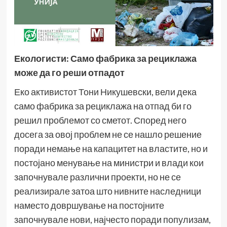
Екологисти: Само фабрика за рециклажа
може да го реши отпадот
Еко активистот Тони Никушевски, вели дека
само фабрика за рециклажа на отпад би го
решил проблемот со сметот. Според него
досега за овој проблем не се нашло решение
поради немање на капацитет на властите, но и
постојано менување на министри и влади кои
започнувале различни проекти, но не се
реализирале затоа што нивните наследници
наместо довршување на постојните
започнувале нови, најчесто поради популизам,