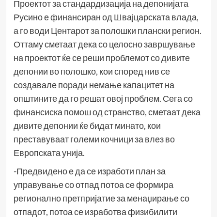
Проектот за стандардизација на депонијата
Русино е финансиран од Швајцарската влада,
а го води Центарот за полошки плански регион.
Оттаму сметаат дека со целосно завршување
на проектот ќе се реши проблемот со дивите
депонии во полошко, кои според нив се
создавале поради немање капацитет на
општините да го решат овој проблем. Сега со
финансиска помош од странство, сметаат дека
дивите депонии ќе бидат минато, кои
преставуваат големи кочници за влез во
Европската унија.
-Предвидено е да се изработи план за
управување со отпад потоа се формира
регионално претпријатие за менаџирање со
отпадот, потоа се изработва физибилити