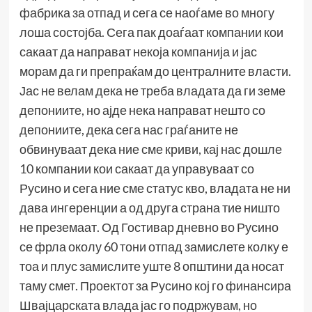
фабрика за отпад и сега се наоѓаме во многу
лоша состојба. Сега пак доаѓаат компании кои
сакаат да направат некоја компанија и јас
морам да ги препраќам до централните власти.
Јас не велам дека не треба владата да ги земе
депониите, но ајде нека направат нешто со
депониите, дека сега нас граѓаните не
обвинуваат дека ние сме криви, кај нас дошле
10 компании кои сакаат да управуваат со
Русино и сега ние сме статус кво, владата не ни
дава ингеренции а од друга страна тие ништо
не преземаат. Од Гостивар дневно во Русино
се фрла околу 60 тони отпад замислете колку е
тоа и плус замислите уште 8 општини да носат
таму смет. Проектот за Русино кој го финансира
Швајцарската влада јас го подржувам, но