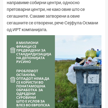
направиме собирни центри, односно
претоварни центри, не како овие што се
сегашните. Сакаме затворени а овие
сегашните се отворени, рече Сејфула Османи
од ИРТ компанијата.