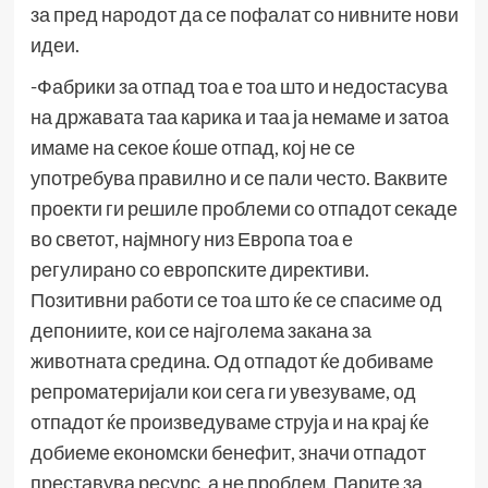
за пред народот да се пофалат со нивните нови
идеи.
-Фабрики за отпад тоа е тоа што и недостасува
на државата таа карика и таа ја немаме и затоа
имаме на секое ќоше отпад, кој не се
употребува правилно и се пали често. Ваквите
проекти ги решиле проблеми со отпадот секаде
во светот, најмногу низ Европа тоа е
регулирано со европските директиви.
Позитивни работи се тоа што ќе се спасиме од
депониите, кои се најголема закана за
животната средина. Од отпадот ќе добиваме
репроматеријали кои сега ги увезуваме, од
отпадот ќе произведуваме струја и на крај ќе
добиеме економски бенефит, значи отпадот
преставува ресурс, а не проблем. Парите за