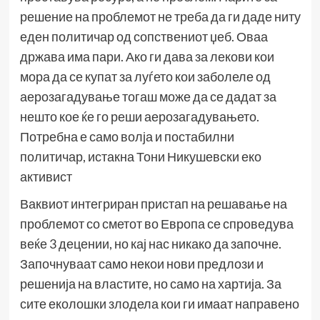
решение на проблемот не треба да ги даде ниту
еден политичар од сопствениот џеб. Оваа
држава има пари. Ако ги дава за лекови кои
мора да се купат за луѓето кои заболеле од
аерозагадување тогаш може да се дадат за
нешто кое ќе го реши аерозагадувањето.
Потребна е само волја и постабилни
политичар, истакна Тони Никушевски еко
активист
Ваквиот интегриран пристап на решавање на
проблемот со сметот во Европа се спроведува
веќе 3 децении, но кај нас никако да започне.
Започнуваат само некои нови предлози и
решенија на властите, но само на хартија. За
сите еколошки злодела кои ги имаат направено