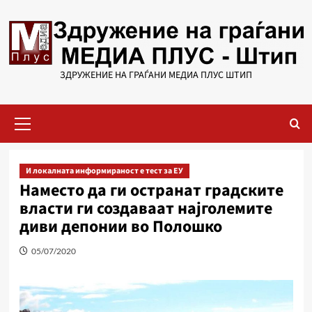
Skip
to
content
ЗДРУЖЕНИЕ НА ГРАЃАНИ МЕДИА ПЛУС ШТИП
Primary
Menu
И локалната информираност е тест за ЕУ
Наместо да ги остранат градските
власти ги создаваат најголемите
диви депонии во Полошко
05/07/2020