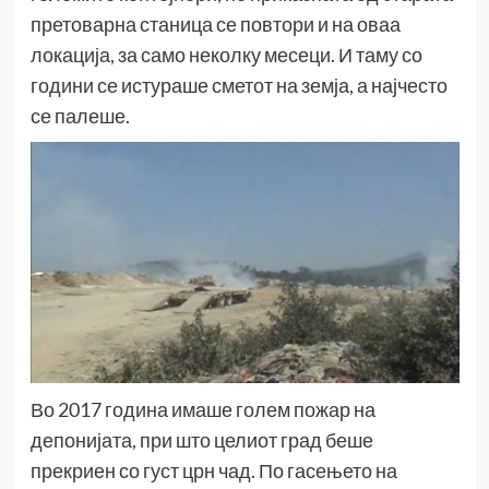
претоварна станица се повтори и на оваа
локација, за само неколку месеци. И таму со
години се истураше сметот на земја, а најчесто
се палеше.
Во 2017 година имаше голем пожар на
депонијата, при што целиот град беше
прекриен со густ црн чад. По гасењето на