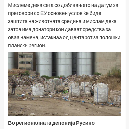
Мислеме дека сега со добивањето на датум за
преговори со ЕУ основен услов ќе биде
заштита на животната средина и мислам дека
затоа има донатори кои даваат средства за
оваа намена, истакнаа од Центарот за полошки
плански регион.
Во регионалната депонија Русино