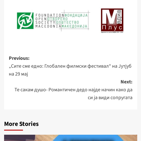
Post
Previous:
„Сите сме едно: Глобален филмски фестивал“ на Јутјуб
navigation
на 29 мај
Next:
Те сакам душо- Романтичен дедо најде начин како да
си ја види сопругата
More Stories