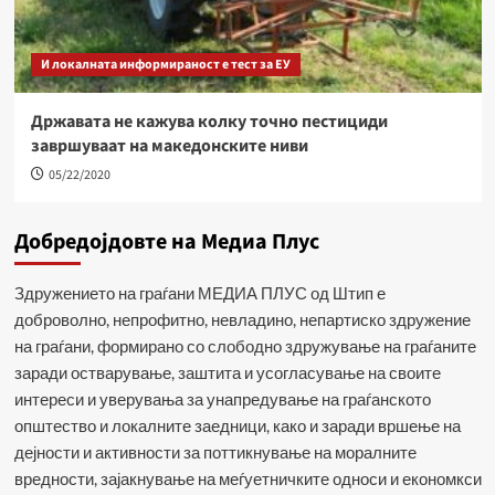
И локалната информираност е тест за ЕУ
Државата не кажува колку точно пестициди
завршуваат на македонските ниви
05/22/2020
Добредојдовте на Медиа Плус
Здружението на граѓани МЕДИА ПЛУС од Штип е
доброволно, непрофитно, невладино, непартиско здружение
на граѓани, формирано со слободно здружување на граѓаните
заради остварување, заштита и усогласување на своите
интереси и уверувања за унапредување на граѓанското
општество и локалните заедници, како и заради вршење на
дејности и активности за поттикнување на моралните
вредности, зајакнување на меѓуетничките односи и економкси