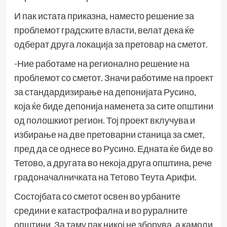
И пак истата приказна, наместо решение за
проблемот градските власти, велат дека ќе
одберат друга локација за претовар на сметот.
-Ние работаме на регионално решение на
проблемот со сметот. Значи работиме на проект
за стандардизирање на депонијата Русино,
која ќе биде депонија наменета за сите општини
од полошкиот регион. Тој проект вклучува и
избирање на две претоварни станица за смет,
пред да се однесе во Русино. Едната ќе биде во
Тетово, а другата во некоја друга општина, рече
градоначалничката на Тетово Теута Арифи.
Состојбата со сметот освен во урбаните
средини е катастрофална и во руралните
општини. За таму пак никој не зборува, а камоли