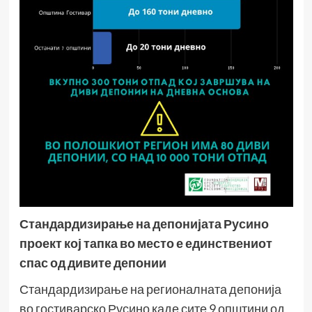
Стандардизирање на депонијата Русино
проект кој тапка во место е единствениот
спас од дивите депонии
Стандардизирање на регионалната депонија
во гостиварско Русино каде сите 9 општини од