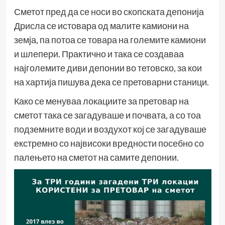
Сметот пред да се носи во скопската депонија
Дрисла се истовара од малите камиони на
земја, па потоа се товара на големите камиони
и шлепери. Практично и така се создаваа
најголемите диви депонии во тетовско, за кои
на хартија пишува дека се претоварни станици.
Како се менуваа локациите за претовар на
сметот така се загадуваше и почвата, а со тоа
подземните води и воздухот кој се загадуваше
екстремно со највисоки вредности посебно со
палењето на сметот на самите депонии.