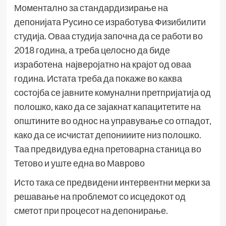
Моментално за стандардизирање на
депонијата Русино се изработува Физибилити
студија. Оваа студија започна да се работи во
2018 година, а треба целосно да биде
изработена најверојатно на крајот од оваа
година. Истата треба да покаже во каква
состојба се јавните комунални претпријатија од
полошко, како да се зајакнат капацитетите на
општините во однос на управување со отпадот,
како да се исчистат депонииите низ полошко.
Таа предвидува една претоварна станица во
Тетово и уште една во Маврово
Исто така се предвидени интервентни мерки за
решавање на проблемот со исцедокот од
сметот при процесот на депонирање.