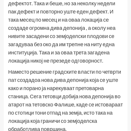
дефектот. Така и беше, но за неколку недели
пак дефект и повторно уште еден дефект. И
така месец по месец и на оваа локација се
создаде огромна дива депонија , а околу неа
нивите засадени со земјоделски плодови се
загадуваа без око да им трепне на ниту една
институција. Така и за оваа трета загадена
локација никој не презеде одговорност.
Наместо решение градските власти по четврти
пат создадоа нова дива депонија која се уште
како и порано ја нарекуваат претоварна
станица. Сега тетовци добија нова депонија во
атарот на тетовско Фалише, каде се истовараат
по стотици тони отпад на земја, исто така на
локација која граничи со земјоделска
обработлива површина.