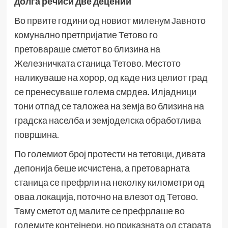
долга речиси две децении
Во првите години од новиот миленум Јавното
комунално претпријатие Тетово го
претовараше сметот во близина на
Железничката станица Тетово. Местото
наликуваше на хорор, од каде низ целиот град
се пренесуваше голема смрдеа. Илјадници
тони отпад се таложеа на земја во близина на
градска населба и земјоделска обработлива
површина.
По големиот број протести на тетовци, дивата
депонија беше исчистена, а претоварната
станица се префрли на неколку километри од
оваа локација, поточно на влезот од Тетово.
Таму сметот од малите се префрлаше во
големите контејнери, но приказната од старата