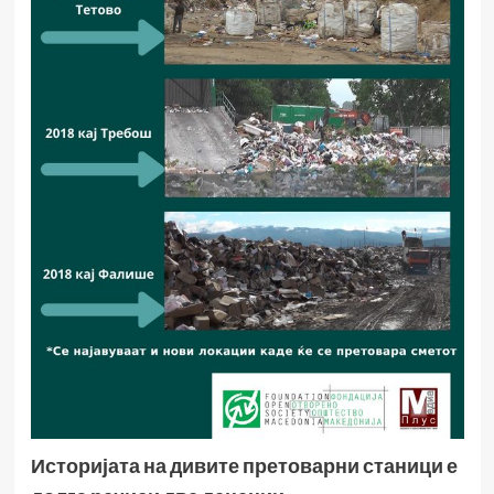
Историјата на дивите претоварни станици е