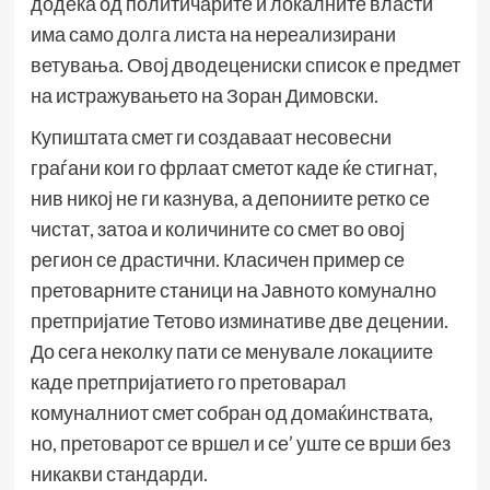
додека од политичарите и локалните власти
има само долга листа на нереализирани
ветувања. Овој дводецениски список е предмет
на истражувањето на Зоран Димовски.
Купиштата смет ги создаваат несовесни
граѓани кои го фрлаат сметот каде ќе стигнат,
нив никој не ги казнува, а депониите ретко се
чистат, затоа и количините со смет во овој
регион се драстични. Класичен пример се
претоварните станици на Јавното комунално
претпријатие Тетово изминативе две децении.
До сега неколку пати се менувале локациите
каде претпријатието го претоварал
комуналниот смет собран од домаќинствата,
но, претоварот се вршел и се’ уште се врши без
никакви стандарди.