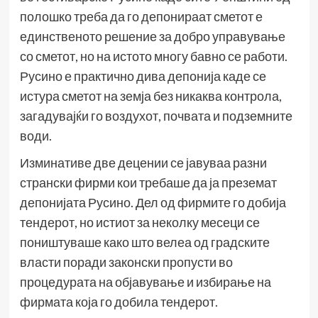
полошко треба да го депонираат сметот е
единственото решение за добро управување
со сметот, но на истото многу бавно се работи.
Русино е практично дива депонија каде се
истура сметот на земја без никаква контрола,
загадувајќи го воздухот, почвата и подземните
води.
Изминативе две децении се јавуваа разни
странски фирми кои требаше да ја преземат
депонијата Русино. Дел од фирмите го добија
тендерот, но истиот за неколку месеци се
поништуваше како што велеа од градските
власти поради законски пропусти во
процедурата на објавување и избирање на
фирмата која го добила тендерот.