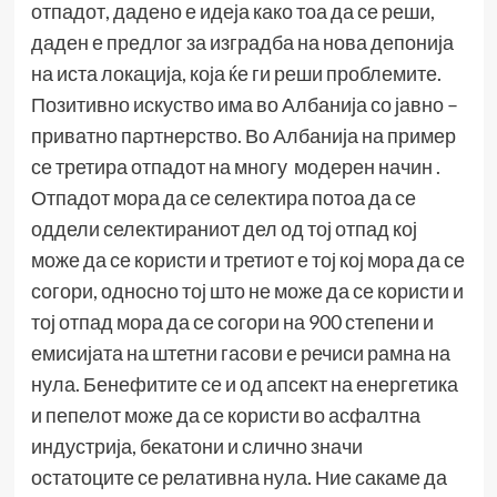
отпадот, дадено е идеја како тоа да се реши,
даден е предлог за изградба на нова депонија
на иста локација, која ќе ги реши проблемите.
Позитивно искуство има во Албанија со јавно –
приватно партнерство. Во Албанија на пример
се третира отпадот на многу модерен начин .
Отпадот мора да се селектира потоа да се
оддели селектираниот дел од тој отпад кој
може да се користи и третиот е тој кој мора да се
согори, односно тој што не може да се користи и
тој отпад мора да се согори на 900 степени и
емисијата на штетни гасови е речиси рамна на
нула. Бенефитите се и од апсект на енергетика
и пепелот може да се користи во асфалтна
индустрија, бекатони и слично значи
остатоците се релативна нула. Ние сакаме да