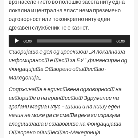
врз населението во полошко засега ниту една
локална и централна власт нема преземено
одговорност или поконкретно ниту еден
државен службеник не е казнет.
Аудио
00:00
00:00
плејер
Сторијата е дел од проектот ,,
И локалната
инфомираност е тест за ЕУ
“ ,финансиран од
Фондацијата Отворено општество-
Македонија„
Содржината е единствена одговорност на
авторите и на грантистот Здружение на
граѓани Медиа Плус – Штип и на ниту еден
начин не може да се смета дека ги изразува
гледиштата и ставовите на Фондацијата
Отворено општество-Македонија.