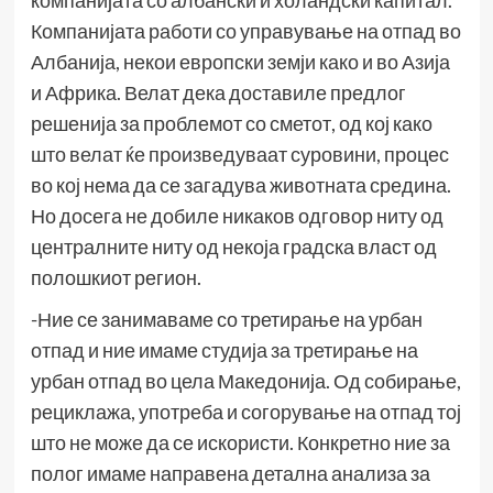
компанијата со албански и холандски капитал.
Компанијата работи со управување на отпад во
Албанија, некои европски земји како и во Азија
и Африка. Велат дека доставиле предлог
решенија за проблемот со сметот, од кој како
што велат ќе произведуваат суровини, процес
во кој нема да се загадува животната средина.
Но досега не добиле никаков одговор ниту од
централните ниту од некоја градска власт од
полошкиот регион.
-Ние се занимаваме со третирање на урбан
отпад и ние имаме студија за третирање на
урбан отпад во цела Македонија. Од собирање,
рециклажа, употреба и согорување на отпад тој
што не може да се искористи. Конкретно ние за
полог имаме направена детална анализа за