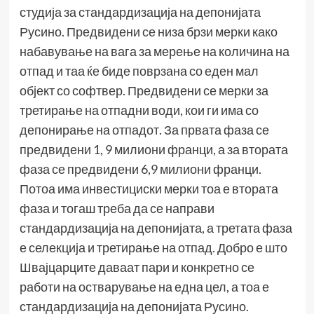
студија за стандардизација на депонијата
Русино. Предвидени се низа брзи мерки како
набавување на вага за мерење на количина на
отпад и таа ќе биде поврзана со еден мал
објект со софтвер. Предвидени се мерки за
третирање на отпадни води, кои ги има со
депонирање на отпадот. За првата фаза се
предвидени 1, 9 милиони франци, а за втората
фаза се предвидени 6,9 милиони франци.
Потоа има инвестициски мерки тоа е втората
фаза и тогаш треба да се направи
стандардизација на депонијата, а третата фаза
е селекција и третирање на отпад. Добро е што
Швајцарците даваат пари и конкретно се
работи на остварување на една цел, а тоа е
стандардизација на депонијата Русино.