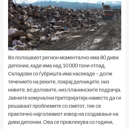
Во полошкиот регион моментално има 80 диви
депонии, каде има над 10 000 тони отпад.
Складови со ѓубришта има насекаде – долж
течението на реките, покрај делниците, низ
нивите, во доловите, низ планинските подрачја.
Јавните комунални претпријатија наместо да ги
решаваат проблемите со сметот, тие се
практично најголемиот извор на создавање на
диви депонии. Ова се провлекува со години,