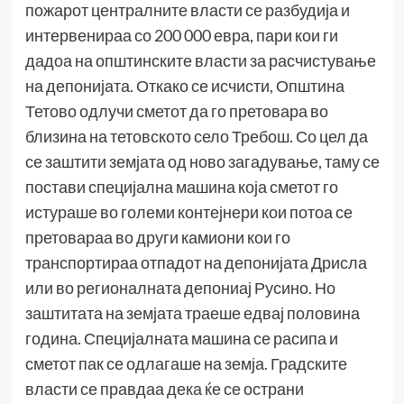
пожарот централните власти се разбудија и
интервенираа со 200 000 евра, пари кои ги
дадоа на општинските власти за расчистување
на депонијата. Откако се исчисти, Општина
Тетово одлучи сметот да го претовара во
близина на тетовското село Требош. Со цел да
се заштити земјата од ново загадување, таму се
постави специјална машина која сметот го
истураше во големи контејнери кои потоа се
претовараа во други камиони кои го
транспортираа отпадот на депонијата Дрисла
или во регионалната депониај Русино. Но
заштитата на земјата траеше едвај половина
година. Специјалната машина се расипа и
сметот пак се одлагаше на земја. Градските
власти се правдаа дека ќе се острани