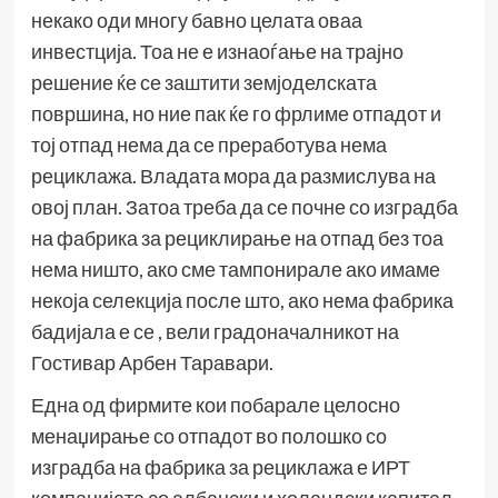
некако оди многу бавно целата оваа
инвестција. Тоа не е изнаоѓање на трајно
решение ќе се заштити земјоделската
површина, но ние пак ќе го фрлиме отпадот и
тој отпад нема да се преработува нема
рециклажа. Владата мора да размислува на
овој план. Затоа треба да се почне со изградба
на фабрика за рециклирање на отпад без тоа
нема ништо, ако сме тампонирале ако имаме
некоја селекција после што, ако нема фабрика
бадијала е се , вели градоначалникот на
Гостивар Арбен Таравари.
Една од фирмите кои побарале целосно
менаџирање со отпадот во полошко со
изградба на фабрика за рециклажа е ИРТ