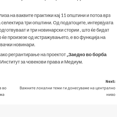
иза на ваквите практики кај 11 општини и потоа врз
 селектира три општини. Од податоците, интервјуата
одготвуваат и три новинарски стории , што ќе бидат
о ќе произезе од истражувањето, е во функција на
увачки новинари.
како регрантирање на проектот
„Заедно во борба
 Институт за човекови права и Медиум.
Next:
а во
Важните локални теми ги донесуваме на централно
ама
ниво