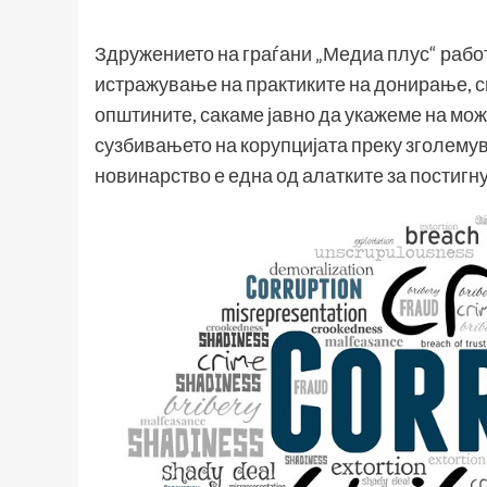
Здружението на граѓани „Медиа плус“ работи
истражување на практиките на донирање, с
општините, сакаме јавно да укажеме на мо
сузбивањето на корупцијата преку зголемув
новинарство е една од алатките за постигн