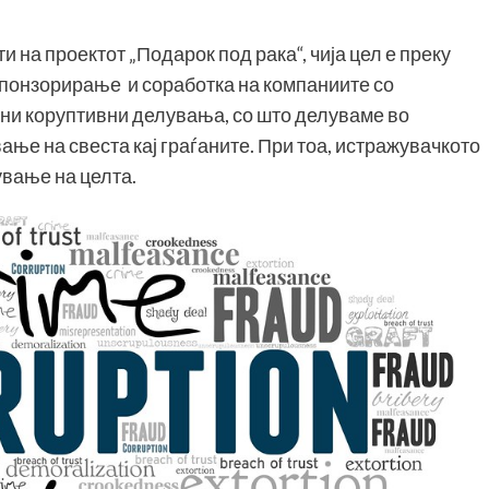
 на проектот „Подарок под рака“, чија цел е преку
понзорирање и соработка на компаниите со
жни коруптивни делувања, со што делуваме во
ање на свеста кај граѓаните. При тоа, истражувачкото
ување на целта.