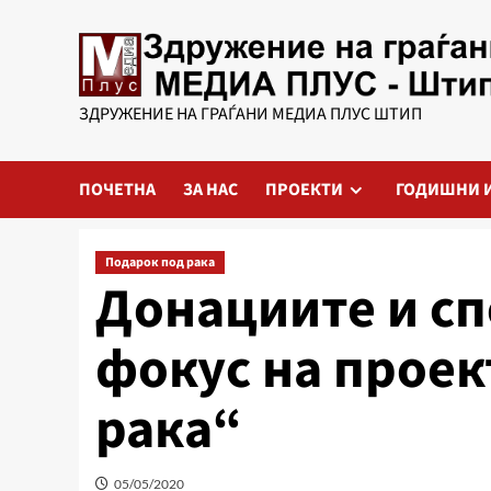
Skip
to
content
ЗДРУЖЕНИЕ НА ГРАЃАНИ МЕДИА ПЛУС ШТИП
ПОЧЕТНА
ЗА НАС
ПРОЕКТИ
ГОДИШНИ 
Подарок под рака
Донациите и сп
фокус на проек
рака“
05/05/2020