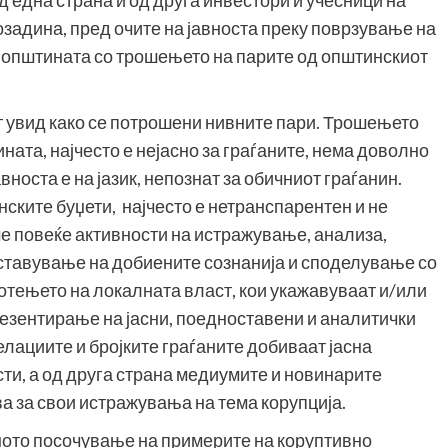
од една страна и од друга инвестори и учесници на
озадина, пред очите на јавноста преку поврзување на
а општината со трошењето на парите од општинскиот
ат увид како се потрошени нивните пари. Трошењето
ната, најчесто е нејасно за граѓаните, нема доволно
вноста е на јазик, непознат за обичниот граѓанин.
ските буџети, најчесто е нетранспарентен и не
е повеќе активности на истражување, анализа,
оставување на добиените сознанија и споделување со
аботењето на локалната власт, кои укажавуваат и/или
езентирање на јасни, поедноставени и аналитички
елациите и бројките граѓаните добиваат јасна
ти, а од друга страна медиумите и новинарите
а за свои истражувања на тема корупција.
вното посочување на примерите на коруптивно