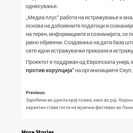
однесување.
„Медиа плус“ работи на истражување и анал
основа на добоиените податоци и сознанија
на терен, информациите и сознанијата, се п
јавно објавени. Создавање на дата база шт
сите идни истражувачки приказни и истраж
Проектот е поддржан од Европската унија, 
против корупција”
на организациите Скуп,
Post
Previous:
Заробени во џунгла крај плажа, како во рај- Корон
navigation
карантин стави гости на музички фестивал во Пан
More Stories