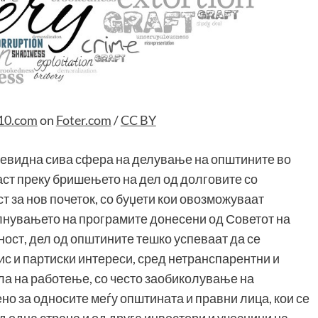
10.com
on
Foter.com
/
CC BY
воевидна сива сфера на делување на општините во
аст преку бришењето на дел од долговите со
т за нов почеток, со буџети кои овозможуваат
олнувањето на програмите донесени од Советот на
ност, дел од општините тешко успеваат да се
с и партиски интереси, сред нетранспарентни и
а на работење, со често заобиколување на
но за односите меѓу општината и правни лица, кои се