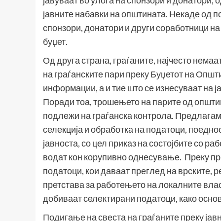
јавуваат во улога на спонзори и донатори, 
јавните набавки на општината. Некаде од п
спонзори, донатори и други соработници н
буџет.
Од друга страна, граѓаните, најчесто нема
на граѓанските пари преку Буџетот на Општи
информации, а и тие што се изнесуваат на ја
Поради тоа, трошењето на парите од општин
подлежи на граѓанска контрола. Предлагам
селекција и обработка на податоци, поедн
јавноста, со цел приказ на состојбите со р
водат кон корупивно однесување. Преку пр
податоци, кои даваат преглед на врските, р
претстава за работењето на локалните влас
добиваат селектирани податоци, како основ
Подигање на свеста на граѓаните преку ја