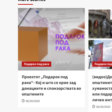
Подарок под рака
Подарок под
Проектот „Подарок под
(видео)Д
рака“- Кој и што се крие зад
општинит
донациите и спонзорствата во
хуманоста
општините
или подар
личен ин
06/30/2020
06/30/2020