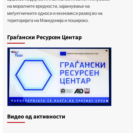
на моралните вредности, зајакнување на
меѓуетничките односи и економкси развој во на
територијата на Македонија и пошироко.
Граѓански Ресурсен Центар
Видеo од активности