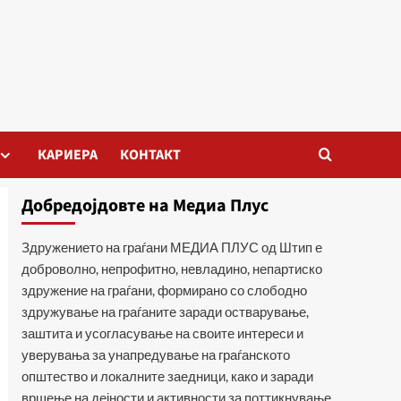
КАРИЕРА
КОНТАКТ
Добредојдовте на Медиа Плус
Здружението на граѓани МЕДИА ПЛУС од Штип е
доброволно, непрофитно, невладино, непартиско
здружение на граѓани, формирано со слободно
здружување на граѓаните заради остварување,
заштита и усогласување на своите интереси и
уверувања за унапредување на граѓанското
општество и локалните заедници, како и заради
вршење на дејности и активности за поттикнување