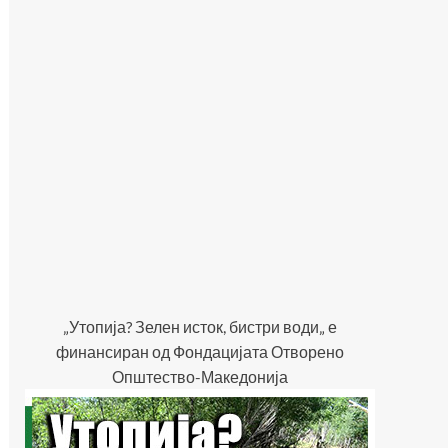
„Утопија? Зелен исток, бистри води„ е
финансиран од Фондацијата Отворено
Општество-Македонија