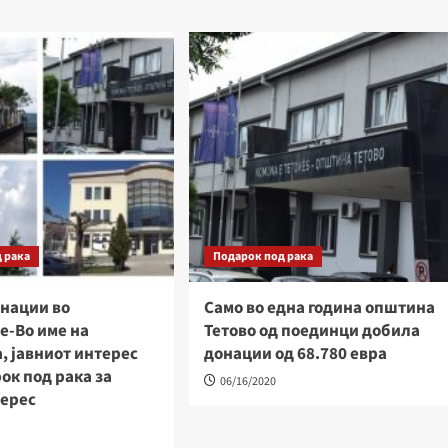
 рака
Подарок под рака
онации во
Само во една година општина
е-Во име на
Тетово од поединци добила
, јавниот интерес
донации од 68.780 евра
ок под рака за
06/16/2020
терес