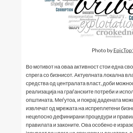
Photo by
EpicTop
Во мотивот на оваа активност стои една с
спрега со бизнисот. Актуелната локална вл
средства од централата власт, доби можнос
реализација на граѓанските потреби и исп
општината. Меѓутоа, и покрај дадената мож
извлечат од мрежата на испреплетени бизни
нецелосно дефинирани процедури и правил
правилата и законите. Ова особено е изразе