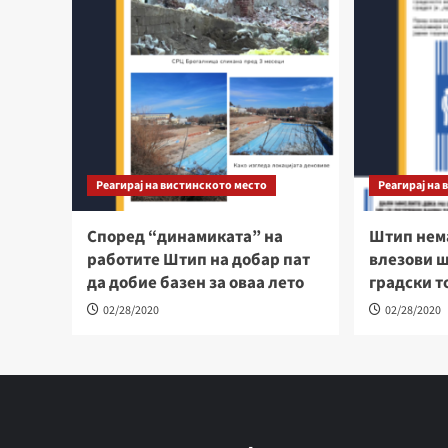
Реагирај на вистинското место
Реагирај на
Според “динамиката” на
Штип нема
работите Штип на добар пат
влезови ш
да добие базен за оваа лето
градски т
02/28/2020
02/28/2020