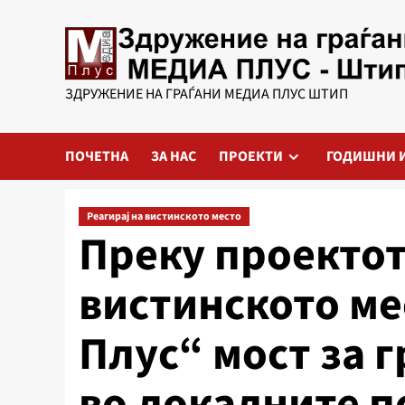
Skip
to
content
ЗДРУЖЕНИЕ НА ГРАЃАНИ МЕДИА ПЛУС ШТИП
ПОЧЕТНА
ЗА НАС
ПРОЕКТИ
ГОДИШНИ 
Реагирај на вистинското место
Преку проектот 
вистинското мес
Плус“ мост за 
во локалните 