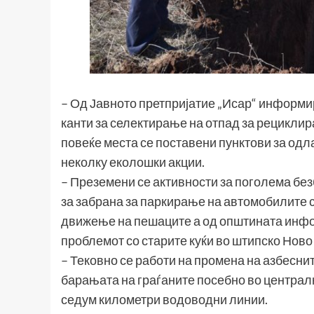
– Од Јавното претпријатие „Исар“ информи
канти за селектирање на отпад за рециклира
повеќе места се поставени пунктови за одл
неколку еколошки акции.
– Преземени се активности за поголема бе
за забрана за паркирање на автомобилите с
движење на пешаците а од општината инфо
проблемот со старите куќи во штипско Ново
– Тековно се работи на промена на азбеснит
барањата на граѓаните посебно во централн
седум километри водоводни линии.