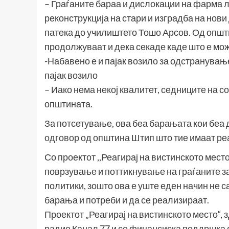
– Граѓаните бараа и дислокации на фарма 
реконструкција на стари и изградба на нови
патека до училиштето Тошо Арсов. Од опш
продолжуваат и дека секаде каде што е можн
-Набавено е и пајак возило за одстранува
пајак возило
– Иако нема некој квалитет, седниците на с
општината.
За потсетување, ова беа
барањата
кои беа 
одговор
од општина Штип што тие имаат ре
Со проектот ,,Реагирај на вистинското мест
поврзување и поттикнување на граѓаните з
политики, зошто ова е уште еден начин не с
барања и потреби и да се реализираат.
Проектот „Реагирај на вистинското место“,
радио Канал 77 и со финансиска поддршка 