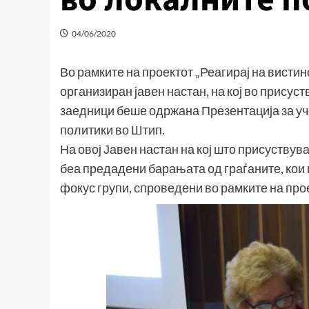
04/06/2020
Во рамките на проектот „Реагирај на вистин
организиран јавен настан, на кој во присус
заедници беше одржана Презентација за уч
политики во Штип.
На овој Јавен настан на кој што присуству
беа предадени барањата од граѓаните, кои 
фокус групи, спроведени во рамките на прое