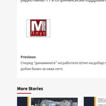
Post
Previous:
Според “динамиката” на работите Штип на добар п
navigation
добие базен за оваа лето
More Stories