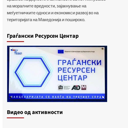
на моралните вредности, зајакнување на
меѓуетничките односи и економкси развој во на
територијата на Македонија и пошироко.
Граѓански Ресурсен Центар
Видеo од активности