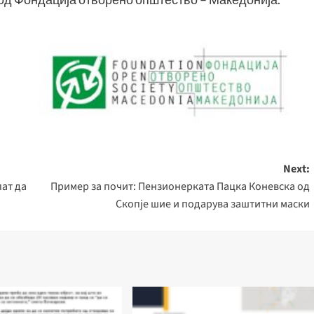
Next:
ат да
Пример за почит: Пензионерката Пацка Коневска од
Скопје шие и подарува заштитни маски