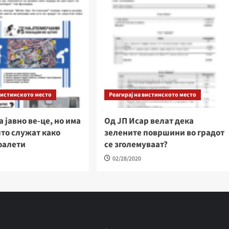
 вистинското место
Реагирај на вистинското место
 јавно ве-це, но има
Од ЈП Исар велат дека
то служат како
зелените површини во градот
оалети
се зголемуваат?
02/28/2020