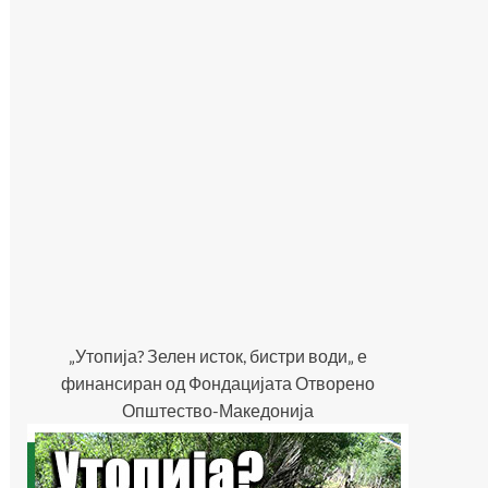
„Утопија? Зелен исток, бистри води„ е
финансиран од Фондацијата Отворено
Општество-Македонија