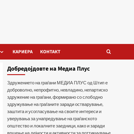
КАРИЕРА
КОНТАКТ
Добредојдовте на Медиа Плус
Здружението на граѓани МЕДИА ПЛУС од Штип е
доброволно, непрофитно, невладино, непартиско
здружение на граѓани, формирано со слободно
здружување на граѓаните заради остварување,
заштита и усогласување на своите интереси и
уверувања за унапредување на граѓанското
општество и локалните заедници, како и заради
вршење на дејности и активности за поттикнување