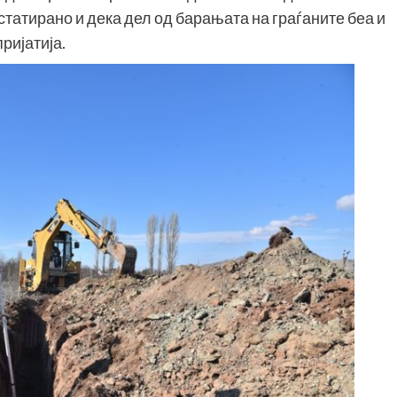
татирано и дека дел од барањата на граѓаните беа и
ријатија.