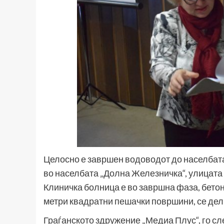
Целосно е завршен водоводот до населбата 
во населбата „Долна Железничка“, улицата 
Клиничка болница е во завршна фаза, бетон
метри квадратни пешачки површини, се дел
Граѓанското здружение „Медиа Плус“, го с