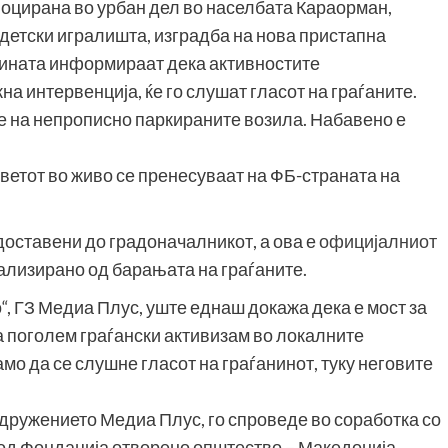
лоцирана во урбан дел во населбата Караорман,
 детски игралишта, изградба на нова пристапна
тината информираат дека активностите
а интервенција, ќе го слушат гласот на граѓаните.
ње на непрописно паркираните возила. Набавено е
оветот во живо се пренесуваат на ФБ-страната на
доставени до градоначалникот, а ова е
официјалниот
ализирано од барањата на граѓаните.
о“, ГЗ Медиа Плус, уште еднаш докажа дека е мост за
а поголем граѓански активизам во локалните
амо да се слушне гласот на граѓанинот, туку неговите
 здружението Медиа Плус, го спроведе во соработка со
од Фондација отворено општество – Македонија.