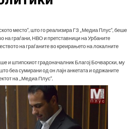
ското место“, што го реализира ГЗ „Медиа Плус“, беше
тво на граѓани, НВО и претставници на Урбаните
еството на граѓаните во креирањето на локалните
ваше и штипскиот градоначалник Благој Бочварски, му
што беа сумирани од он лајн анкетата и одржаните
ктот на ,,Медиа Плус“.