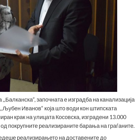
,,Балканска“, започната е изградба на канализација
,,Љубен Иванов“ која што води кон штипската
иран крак на улицата Косовска, изградени 13.000
 од покрупните реализираните барања на граѓаните.
ледеше реализирањето на доставените до