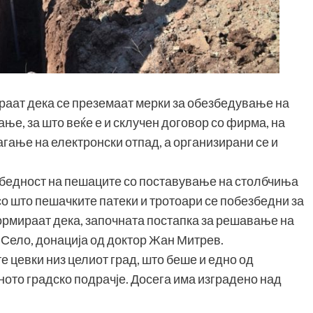
раат дека се преземаат мерки за обезбедување на
ње, за што веќе е и склучен договор со фирма, на
агање на електронски отпад, а организирани се и
збедност на пешаците со поставување на столбчиња
о што пешачките патеки и тротоари се побезбедни за
рмираат дека, започната постапка за решавање на
 Село, донација од доктор Жан Митрев.
е цевки низ целиот град, што беше и едно од
ото градско подрачје. Досега има изградено над