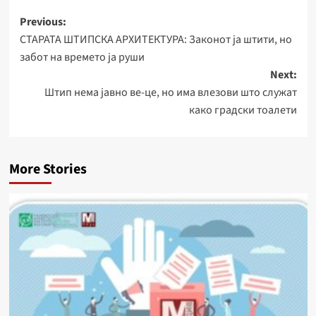
Post
Previous:
СТАРАТА ШТИПСКА АРХИТЕКТУРА: Законот ја штити, но
navigation
забот на времето ја руши
Next:
Штип нема јавно ве-це, но има влезови што служат
како градски тоалети
More Stories