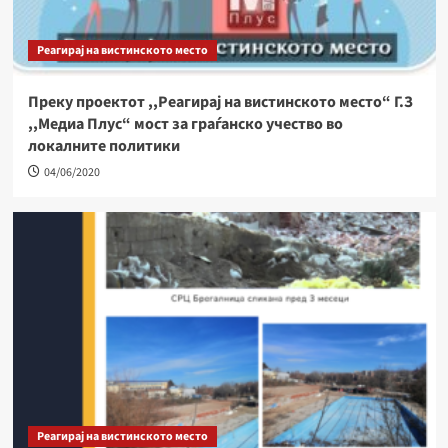
Реагирај на вистинското место
Преку проектот ,,Реагирај на вистинското место“ Г.З
,,Медиа Плус“ мост за граѓанско учество во
локалните политики
04/06/2020
Реагирај на вистинското место