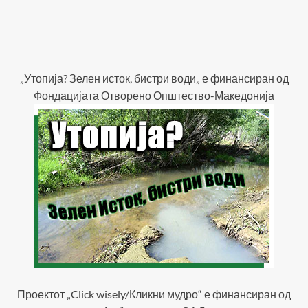
„Утопија? Зелен исток, бистри води„ е финансиран од
Фондацијата Отворено Општество-Македонија
Проектот „Click wisely/Кликни мудро“ е финансиран од