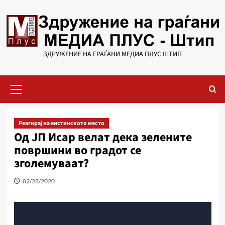
Skip
to
content
ЗДРУЖЕНИЕ НА ГРАЃАНИ МЕДИА ПЛУС ШТИП
Primary
Menu
Реагирај на вистинското место
Од ЈП Исар велат дека зелените
површини во градот се
зголемуваат?
02/28/2020