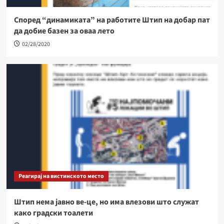
Според “динамиката” на работите Штип на добар пат
да добие базен за оваа лето
02/28/2020
Реагирај на вистинското место
Штип нема јавно ве-це, но има влезови што служат
како градски тоалети