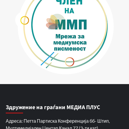
Здружение на граѓани МЕДИА ПЛУС
Адреса: Петта Партиска Конференција бб- Штип,
Мултимедијален Центар Канал 77 (3-ти кат)