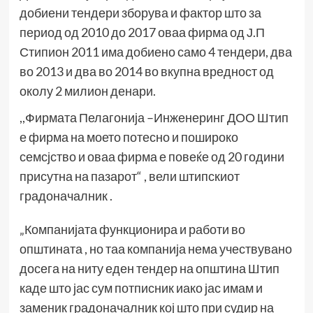
добиени тендери зборува и фактор што за
период од 2010 до 2017 оваа фирма од Ј.П
Стипион 2011 има добиено само 4 тендери, два
во 2013 и два во 2014 во вкупна вредност од
околу 2 милион денари.
,,Фирмата Пелагонија –Инженеринг ДОО Штип
е фирма на моето потесно и пошироко
семсјство и оваа фирма е повеќе од 20 години
присутна на пазарот“ , вели штипскиот
градоначалник .
„Компанијата функционира и работи во
општината , но таа компанија нема учествувано
досега на ниту еден тендер на општина Штип
каде што јас сум потписник иако јас имам и
заменик градоначалник кој што при судир на