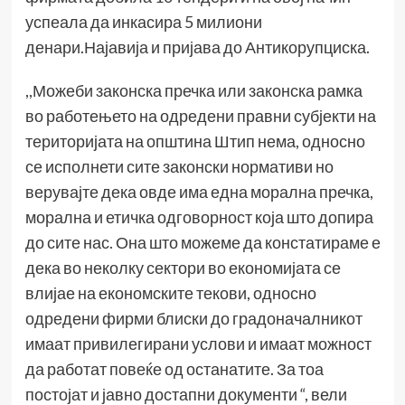
успеала да инкасира 5 милиони
денари.Најавија и пријава до Антикорупциска.
,,Можеби законска пречка или законска рамка
во работењето на одредени правни субјекти на
територијата на општина Штип нема, односно
се исполнети сите законски нормативи но
верувајте дека овде има една морална пречка,
морална и етичка одговорност која што допира
до сите нас. Она што можеме да констатираме е
дека во неколку сектори во економијата се
влијае на економските текови, односно
одредени фирми блиски до градоначалникот
имаат привилегирани услови и имаат можност
да работат повеќе од останатите. За тоа
постојат и јавно достапни документи “, вели