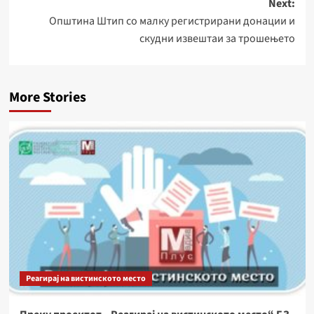
Next:
Општина Штип со малку регистрирани донации и
скудни извештаи за трошењето
More Stories
Реагирај на вистинското место