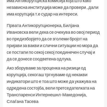
има Антикорупциска комисија која што како
независна институција може да провери , дали
има корупција т.е судар на интереси.
Првата Антикорупционерка, Билјана
Ивановска вели дека се очекува во овој период
во предизборјето да се зголеми бројот на
пријави за вакви и слични ситуации но мора да
се постапи по секој секој поединечен случај и
да се донесе соодветена одлука.
Ако зборуваме за проценка на ризици од
корупција, секогаш тргнуваме од некакви
индикатори што е тоа што може да укажува на
одредена состојба, вели претседателката на
Транспаренси Интернешнл-Македонија,
Слаѓана Тасева