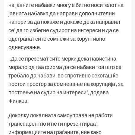
на јавните набавки многу е битно носителот на
јавната набавка да направи дополнителни
напори за да покаже и докаже дека направил
се’ да го избегне судирот на интереси и да се
одстранат сите сомнежи за коруптивно
однесување.
,,Да се преземат сите мерки дека навистина
морало од таа фирма да се набави тоа што се
требало да набави, во спротивно секогаш ќе
постои простор за сомневање на корупција , за
постоење на судир на интереси“, додава
Филков.
Доколку локалната самоуправа не работи
транспарентно и не ги презентираат
информациите на граѓаните, ние како