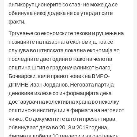
антикорупционерите со став- не може да се
обвинува никој додека не се утврдат сите
факти.
Тргување со економските текови и рушење на
позициите на пазарната економија, тоа се
случува во штипската локална економија во
последните две години откако на чело на
општина Штип е градоначалникот Благој
Бочварски, вели првиот човек на ВМРО-
ДПМНЕ Иван Јорданов. Неговата партија
деновиве излезе со информацијата дека
доставувач на колективна храна во неколку
општински институции е фирмата на неговиот
чичко. Со документите што ги презентираа
обвинуваат дека во 2018 и 2019 година,
фирмата добила 10 тендери и на овој начин