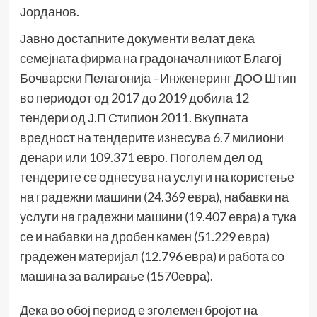
Јорданов.
Јавно достапните документи велат дека
семејната фирма на градоначалникот Благој
Бочварски Пелагонија –Инженеринг ДОО Штип
во периодот од 2017 до 2019 добила 12
тендери од Ј.П Стипион 2011. Вкупната
вредност на тендерите изнесува 6.7 милиони
денари или 109.371 евро. Поголем дел од
тендерите се однесува на услуги на користење
на градежни машини (24.369 евра), набавки на
услуги на градежни машини (19.407 евра) а тука
се и набавки на дробен камен (51.229 евра)
градежен материјал (12.796 евра) и работа со
машина за валирање (1570евра).
Дека во обој период е зголемен бројот на