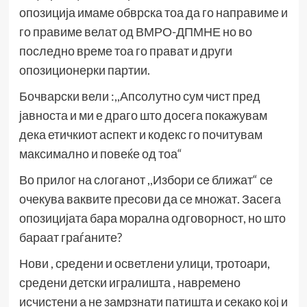
опозиција имаме обврска тоа да го направиме и
го правиме велат од ВМРО-ДПМНЕ но во
последно време тоа го прават и други
опозиционерки партии.
Бочварски вели :,,Апсолутно сум чист пред
јавноста и ми е драго што досега покажувам
дека етичкиот аспект и кодекс го почитувам
максимално и повеќе од тоа“
Во прилог на слоганот ,,Избори се ближат“ се
очекува ваквите пресови да се множат. Засега
опозицијата бара морална одговорност, но што
бараат граѓаните?
Нови , средени и осветлени улици, тротоари,
средени детски игралишта , навремено
исчистени а не замрзнати патишта и секако кој и