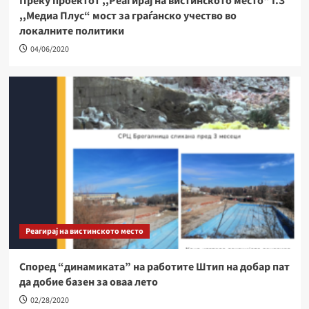
Преку проектот ,,Реагирај на вистинското место“ Г.З
,,Медиа Плус“ мост за граѓанско учество во
локалните политики
04/06/2020
Реагирај на вистинското место
Според “динамиката” на работите Штип на добар пат
да добие базен за оваа лето
02/28/2020