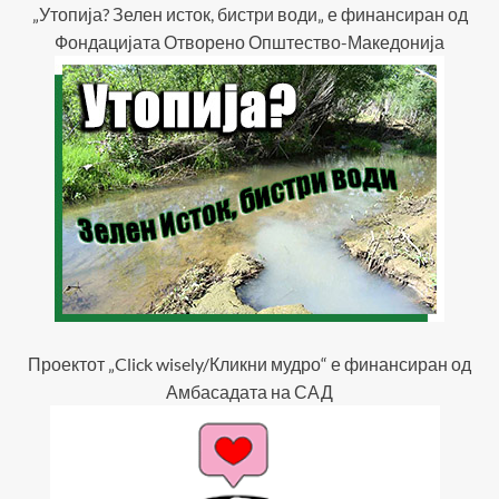
„Утопија? Зелен исток, бистри води„ е финансиран од
Фондацијата Отворено Општество-Македонија
Проектот „Click wisely/Кликни мудро“ е финансиран од
Амбасадата на САД