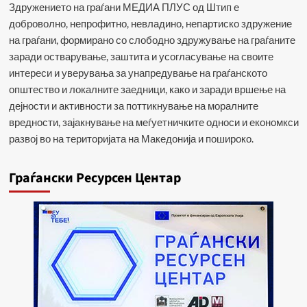
Здружението на граѓани МЕДИА ПЛУС од Штип е
доброволно, непрофитно, невладино, непартиско здружение
на граѓани, формирано со слободно здружување на граѓаните
заради остварување, заштита и усогласување на своите
интереси и уверувања за унапредување на граѓанското
општество и локалните заедници, како и заради вршење на
дејности и активности за поттикнување на моралните
вредности, зајакнување на меѓуетничките односи и економкси
развој во на територијата на Македонија и пошироко.
Граѓански Ресурсен Центар