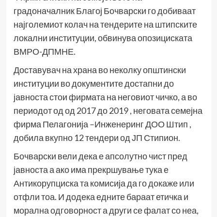
градоначалник Благој Бочварски го добиваат
најголемиот колач на тендерите на штипските
локални институции, обвинува опозициската
ВМРО-ДПМНЕ.
Доставувач на храна во неколку општински
институции во документите достапни до
јавноста стои фирмата на неговиот чичко, а во
периодот од од 2017 до 2019 , неговата семејна
фирма Пелагонија –Инженеринг ДОО Штип ,
добила вкупно 12 тендери од ЈП Стипион.
Бочварски вели дека е апсолутно чист пред
јавноста а ако има прекршување тука е
Антикорупциска та комисија да го докаже или
отфли тоа. И додека едните бараат етичка и
морална одговорност а други се фалат со неа,