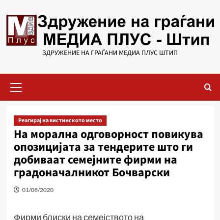
Skip
to
content
ЗДРУЖЕНИЕ НА ГРАЃАНИ МЕДИА ПЛУС ШТИП
Primary
Menu
Реагирај на вистинското место
На морална одговорност повикува
опозицијата за тендерите што ги
добиваат семејните фирми на
градоначалникот Бочварски
01/08/2020
Фирми блиски на семејството на