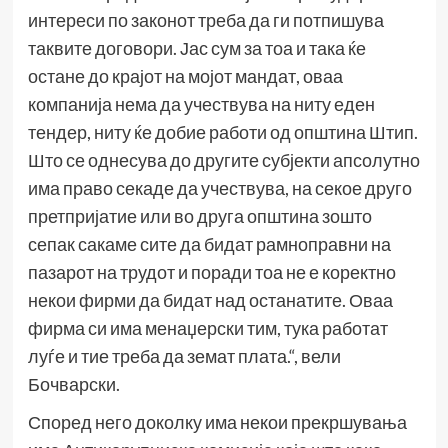
интереси по законот треба да ги потпишува
таквите договори. Јас сум за тоа и така ќе
остане до крајот на мојот мандат, оваа
компанија нема да учествува на ниту еден
тендер, ниту ќе добие работи од општина Штип.
Што се однесува до другите субјекти апсолутно
има право секаде да учествува, на секое друго
претпријатие или во друга општина зошто
сепак сакаме сите да бидат рамноправни на
пазарот на трудот и поради тоа не е коректно
некои фирми да бидат над останатите. Оваа
фирма си има менаџерски тим, тука работат
луѓе и тие треба да земат плата.“, вели
Бочварски.
Според него доколку има некои прекршувања