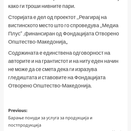
како ги троши нивните пари.
Сторијата е дел од проектот ,,Реагирај на
вистинското место што го спроведува „Медиа
Плус“ ,финансиран од Фондацијата Отворено
Општество-Македонија„
Содржината е единствена одговорност на
авторите и на грантистот и на ниту еден начин
не може да се смета дека ги изразува
гледиштата и ставовите на Фондацијата
Отворено Општество-Македонија.
Post
Previous:
Барање понуди за услуга за продукција и
navigation
постпродукција