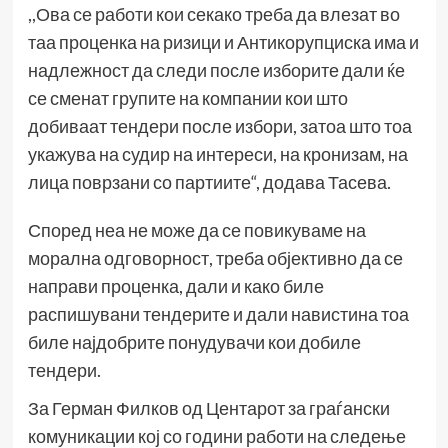
,,Ова се работи кои секако треба да влезат во
таа проценка на ризици и Антикорупциска има и
надлежност да следи после изборите дали ќе
се сменат групите на компании кои што
добиваат тендери после избори, затоа што тоа
укажува на судир на интереси, на кронизам, на
лица поврзани со партиите“, додава Тасева.
Според неа не може да се повикуваме на
морална одговорност, треба објективно да се
направи проценка, дали и како биле
распишувани тендерите и дали навистина тоа
биле најдобрите понудувачи кои добиле
тендери.
За Герман Филков од Центарот за граѓански
комуникации кој со години работи на следење