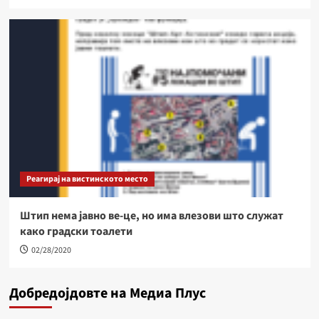
Реагирај на вистинското место
Штип нема јавно ве-це, но има влезови што служат
како градски тоалети
02/28/2020
Добредојдовте на Медиа Плус