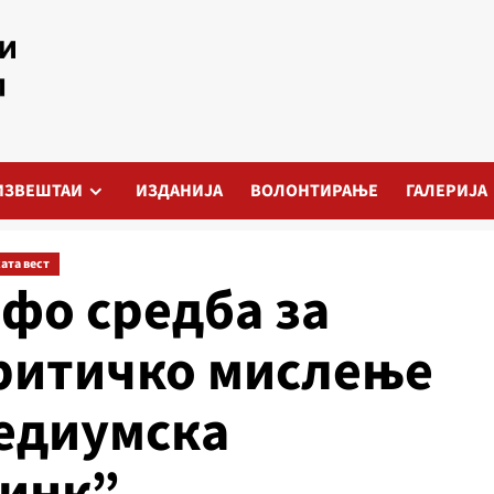
ИЗВЕШТАИ
ИЗДАНИЈА
ВОЛОНТИРАЊЕ
ГАЛЕРИЈА
ата вест
фо средба за
критичко мислење
медиумска
инк”