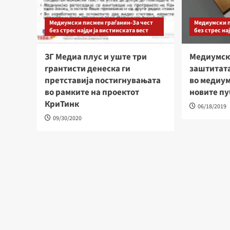
Медиумски писмен граѓанин-За чест
Медиумски п
без стрес најди ја вистинската вест
без стрес на
ЗГ Медиа плус и уште три
Медиумск
грантисти денеска ги
заштитат
претставија постигнувањата
во медиум
во рамките на проектот
новите п
КриТинк
06/18/2019
09/30/2020