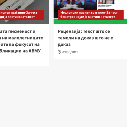
исмен граѓанин-За чест
Медиумски писмен граѓанин-За чест
јди ја вистинската вест
без стрес најди ја вистинската вест
ата писменост и
Рецензија: Текст што се
а на малолетниците
темели на доказ што не е
ите во фокусот на
доказ
убликации на АВМУ
03/30/2019