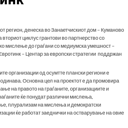
от регион, денеска во Занаетчискиот дом – Куманово
а вториот циклус грантови во партнерство со
чко мислење до граѓани со медиумска умешност –
Евротинк – Центар за европски стратегии поддржан
ите организации од осумтте плански региони е
ли годинава. Основна цел на проектот е да промовира
ање на правото на граѓаните, организациите и
раѓаните ќе понудат различни мислења,
ење, плурализам на мислења и демократски
изации ќе работат заеднички на остварување на овие