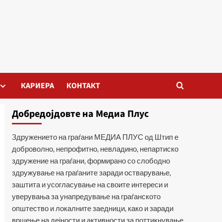
КАРИЕРА
КОНТАКТ
Добредојдовте на Медиа Плус
Здружението на граѓани МЕДИА ПЛУС од Штип е
доброволно, непрофитно, невладино, непартиско
здружение на граѓани, формирано со слободно
здружување на граѓаните заради остварување,
заштита и усогласување на своите интереси и
уверувања за унапредување на граѓанското
општество и локалните заедници, како и заради
вршење на дејности и активности за поттикнување