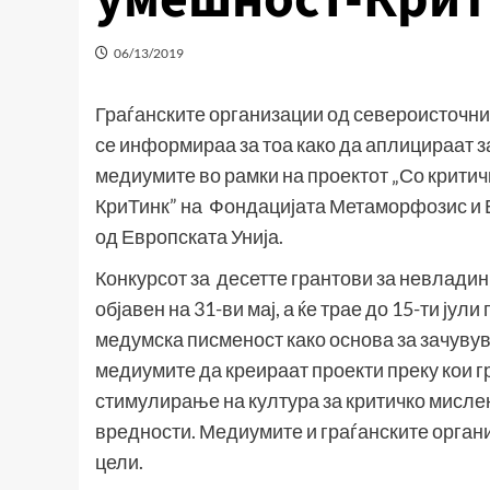
06/13/2019
Граѓанските организации од североисточни
се информираа за тоа како да аплицираат з
медиумите во рамки на проектот „Со крити
КриТинк” на Фондацијата Метаморфозис и 
од Европската Унија.
Конкурсот за десетте грантови за невладин
објавен на 31-ви мај, а ќе трае до 15-ти ју
медумска писменост како основа за зачувув
медиумите да креираат проекти преку кои г
стимулирање на култура за критичко мисл
вредности. Медиумите и граѓанските орган
цели.