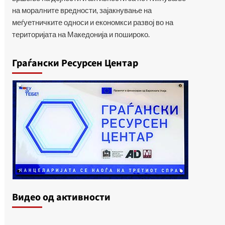
на моралните вредности, зајакнување на
меѓуетничките односи и економкси развој во на
територијата на Македонија и пошироко.
Граѓански Ресурсен Центар
Видеo од активности