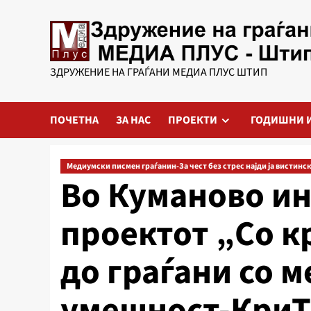
Skip
to
content
ЗДРУЖЕНИЕ НА ГРАЃАНИ МЕДИА ПЛУС ШТИП
ПОЧЕТНА
ЗА НАС
ПРОЕКТИ
ГОДИШНИ 
Медиумски писмен граѓанин-За чест без стрес најди ја вистинск
Во Куманово ин
проектот „Со 
до граѓани со 
умешност-КриТ