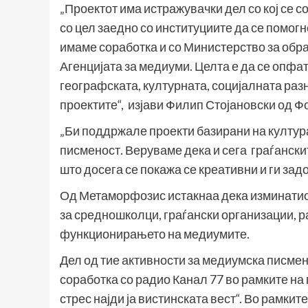
„Проектот има истражувачки дел со кој се 
со цел заедно со институциите да се помог
имаме соработка и со Министерство за образ
Агенцијата за медиуми. Целта е да се опф
географската, културната, социјалната ра
проектите“, изјави Филип Стојановски од 
„Би поддржале проекти базирани на култур
писменост. Веруваме дека и сега граѓански
што досега се покажа се креативни и ги за
Од Метаморфозис истакнаа дека изминатиот
за средношколци, граѓански организации, р
функционирањето на медиумите.
Дел од тие активности за медиумска писме
соработка со радио Канал 77 во рамките на
стрес најди ја вистинската вест“. Во рамки