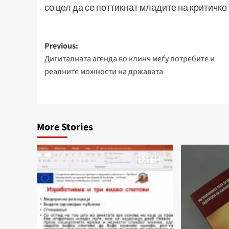
со цел да се поттикнат младите на критичк
Post
Previous:
Дигиталната агенда во клинч меѓу потребите и
navigation
реалните можности на државата
More Stories