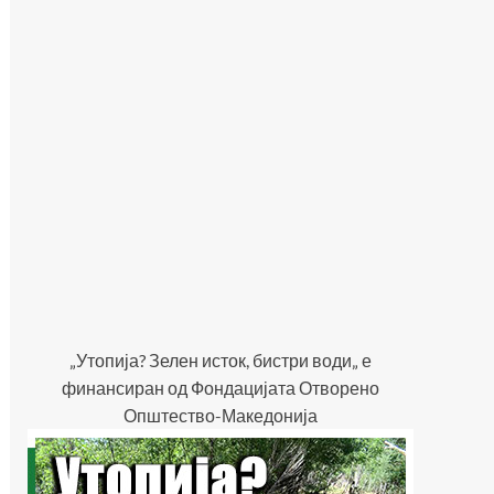
„Утопија? Зелен исток, бистри води„ е
финансиран од Фондацијата Отворено
Општество-Македонија