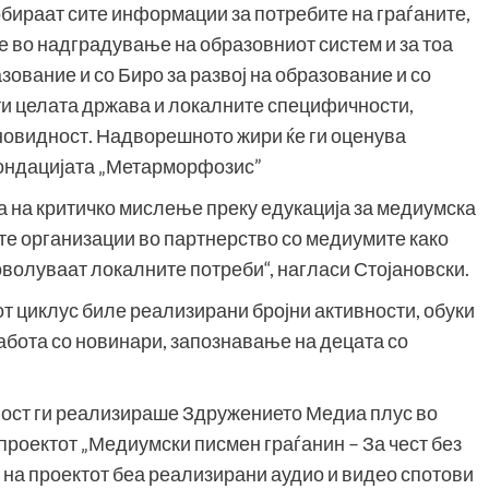
собираат сите информации за потребите на граѓаните,
не во надградување на образовниот систем и за тоа
ование и со Биро за развој на образование и со
ати целата држава и локалните специфичности,
зновидност. Надворешното жири ќе ги оценува
Фондацијата „Метарморфозис”
а на критичко мислење преку едукација за медиумска
те организации во партнерство со медиумите како
доволуваат локалните потреби“, нагласи Стојановски.
 циклус биле реализирани бројни активности, обуки
абота со новинари, запознавање на децата со
ност ги реализираше Здружението Медиа плус во
 проектот „Медиумски писмен граѓанин – За чест без
те на проектот беа реализирани аудио и видео спотови