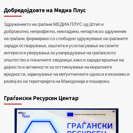
Добредојдовте на Медиа Плус
Здружението на граѓани МЕДИА ПЛУС од Штип е
доброволно, непрофитно, невладино, непартиско здружение
на граѓани, формирано со слободно здружување на граѓаните
заради остварување, заштита и усогласување на своите
интереси и уверувања за унапредување на граѓанското
општество и локалните заедници, како и заради вршење на
дејности и активности за поттикнување на моралните
вредности, зајакнување на меѓуетничките односи и економкси
развој во на територијата на Македонија и пошироко.
Граѓански Ресурсен Центар