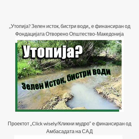
„Утопија? Зелен исток, бистри води„ е финансиран од
Фондацијата Отворено Општество-Македонија
Проектот „Click wisely/Кликни мудро“ е финансиран од
Амбасадата на САД