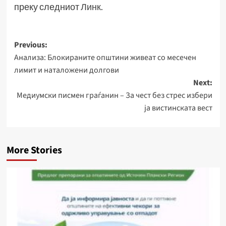
преку следниот
Линк
.
Post
Previous:
Анализа: Блокираните општини живеат со месечен
navigation
лимит и наталожени долгови
Next:
Медиумски писмен граѓанин – За чест без стрес избери
ја вистинската вест
More Stories