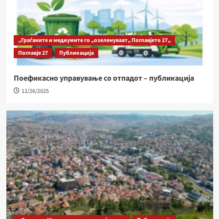
„Граѓаните и медиумите го „озеленуваат„ Поглавјето 27„
Поглавје 27
Публикација
Поефикасно управување со отпадот – публикација
12/26/2025