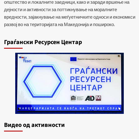
општество и локалните заедници, како и заради вршење на
дејности и активности за поттикнување на моралните
вредности, зајакнување на меѓуетничките односи и економкси
развој во на територијата на Македонија и пошироко.
Граѓански Ресурсен Центар
Видеo од активности