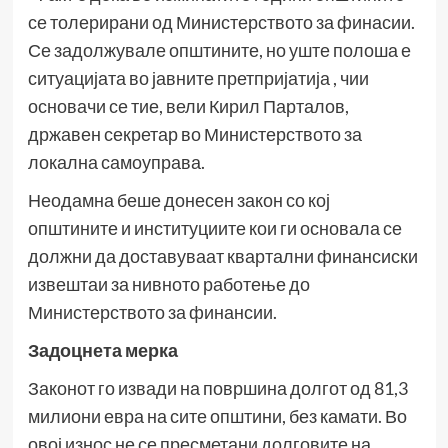
се толерирани од Министерството за финасии.
Се задолжувале општините, но уште полоша е
ситуацијата во јавните претпријатија , чии
основачи се тие, вели Кирил Парталов,
државен секретар во Министерството за
локална самоуправа.
Неодамна беше донесен закон со кој
општините и институциите кои ги основала се
должни да доставуваат квартални финансиски
извештаи за нивното работење до
Министерството за финансии.
Задоцнета мерка
Законот го извади на површина долгот од 81,3
милиони евра на сите општини, без камати. Во
овој износ не се пресметани долговите на