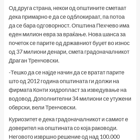
Од друга страна, некои од општините сметаат
дека примарно е да се одблокираат, па потоа
да се бара одговорност. Општина Пехчево има
еден милион евра за враќање. Нова шанса за
почеток се парите од државниот буџет во износ
од 37 милиони денари, смета градоначалникот
Драган Тренчовски.
-Тешко да се најде начин да се вратат парите
што од 2012 година општината ги должи на
фирмата Конти хидропласт за изведување на
водовод. Дополнителни 34 милиони се утужени
обврски, вели Тренчовски.
Куриозитет е дека градоначалникот и самиот е
доверител на општината со која раководи.
Неговото извршно решение од над 100.000