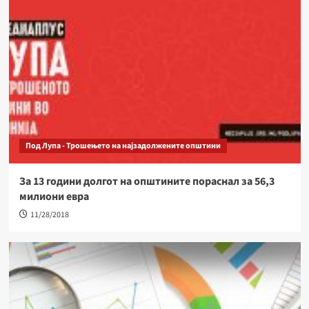
Под Лупа - Трошењето на најзадолжените општини
За 13 години долгот на општините пораснал за 56,3
милиони евра
11/28/2018