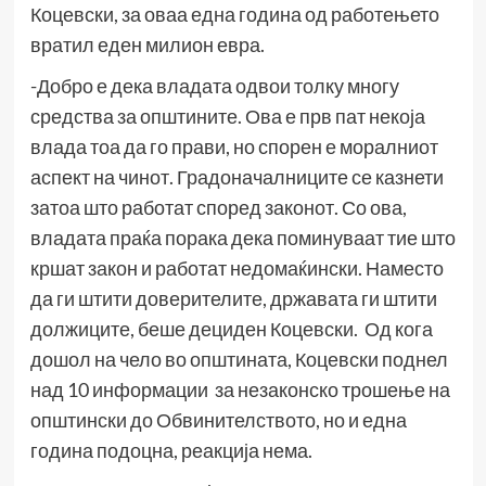
Коцевски, за оваа една година од работењето
вратил еден милион евра.
-Добро е дека владата одвои толку многу
средства за општините. Ова е прв пат некоја
влада тоа да го прави, но спорен е моралниот
аспект на чинот. Градоначалниците се казнети
затоа што работат според законот. Со ова,
владата праќа порака дека поминуваат тие што
кршат закон и работат недомаќински. Наместо
да ги штити доверителите, државата ги штити
должиците, беше дециден Коцевски. Од кога
дошол на чело во општината, Коцевски поднел
над 10 информации за незаконско трошење на
општински до Обвинителството, но и една
година подоцна, реакција нема.