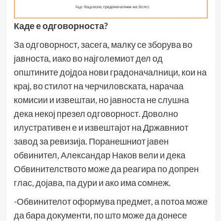
Каде е одговорноста?
За одговорност, засега, малку се зборува во
јавноста, иако во најголемиот дел од
општините дојдоа нови градоначалници, кои на
крај, во стилот на черчиловската, нарачаа
комисии и извештаи, но јавноста не слушна
дека некој презел одговорност. Доволно
илустративен е и извештајот на Државниот
завод за ревизија. Поранешниот јавен
обвинител, Александар Наков вели и дека
Обвинителството може да реагира по допрен
глас, дојава, па дури и ако има сомнеж.
-Обвинителот оформува предмет, а потоа може
да бара документи, по што може да донесе