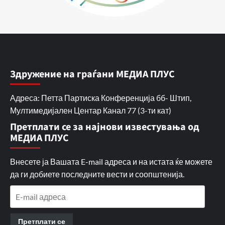
Здружение на граѓани МЕДИА ПЛУС
Адреса: Петта Партиска Конференција бб- Штип,
Мултимедијален Центар Канал 77 (3-ти кат)
Претплати се за најнови известувања од
МЕДИА ПЛУС
Внесете ја Вашата E-mail адреса и на истата ќе можете
да ги добиете последните вести и соопштенија.
E-
mail
адреса
Претплати се