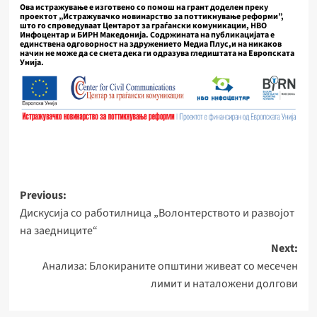
Ова
истражување е изготвено со
помош на грант доделен
преку
проектот „Истражувачко новинарство за поттикнување реформи”,
што го спроведуваат Центарот за граѓански комуникации, НВО
Инфоцентар и БИРН Македонија. Содржината на публикацијата е
единствена одговорност на здружението Медиа Плус,и на никаков
начин не може да се смета дека ги одразува гледиштата на Европската
Унија.
Post
Previous:
Дискусија со работилница „Волонтерството и развојот
navigation
на заедниците“
Next:
Анализа: Блокираните општини живеат со месечен
лимит и наталожени долгови