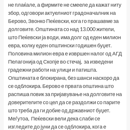
не плаќале, а фирмите не смееле да кажат ниту
збор, одговори актуелниот градоначалник на
Берово, Звонко Пеќевски, кога го прашавме за
долговите. Општината со над 13.000 жители,
што Пеќевски ја води, има долг од еден милион
евра, колку еден општински годишен буџет.
Половина милион евра е извршен налог од АГД
Пелагонија од Скопје во стечај, за изведени
градежни работи на улици и патишта.
Општината е блокирана, без шанси наскоро да
се одблокира. Берово е првата општина што
распиша повик за пријавување на долговите на
доверителите со цел да се раздолжи со парите
што треба да ги добие од државниот буџет.
Меѓутоа, Пеќевски вели дека слаби се
изгледите до јуни да се одблокира, кога е