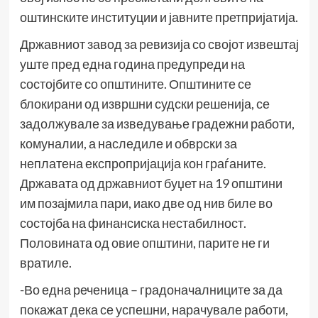
оштинските институции и јавните претпријатија.
Државниот завод за ревизија со својот извештај
уште пред една година предупреди на
состојбите со општините. Општините се
блокирани од извршни судски решенија, се
задолжувале за изведување градежни работи,
комуналии, а наследиле и обврски за
неплатена експропријација кон граѓаните.
Државата од државниот буџет на 19 општини
им позајмила пари, иако две од нив биле во
состојба на финансиска нестабилност.
Половината од овие општини, парите не ги
вратиле.
-Во една реченица – градоначалниците за да
покажат дека се успешни, нарачувале работи,