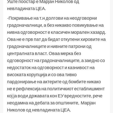
Уште поостар е Марјан Николов од
невладината ЦЕА.
-Покривање на т.н долгови на неодговорни
градоначалници, а без никакво повикување на
нивна одговорност е класичен морален хазард.
Ова не е прв пат да бидат откупени хировите на
градоначалниците и нивните патрони од
централната власт. Оваа мерка без
одговорност на градоначалниците, а заедно со
недостаток на одговорност и казнивост на
високата корупција и со ова тивко
пардонирање на актерите од бомбите никако
не е рефлексија на политичкиот естаблишмент
кој ја води државата кон ЕУ вредностите, рече
неодамна на дебата за општините, Марјан
Николов од невладината ЦЕА.