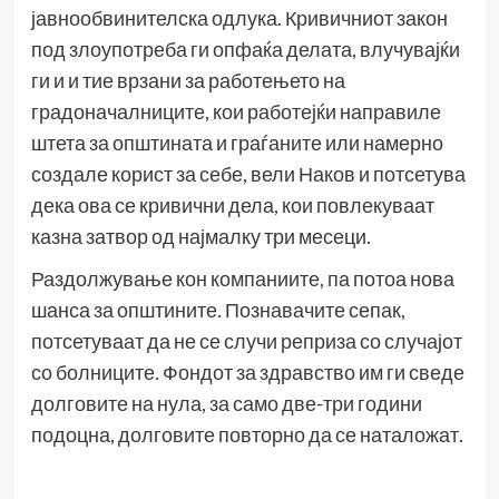
јавнообвинителска одлука. Кривичниот закон
под злоупотреба ги опфаќа делата, влучувајќи
ги и и тие врзани за работењето на
градоначалниците, кои работејќи направиле
штета за општината и граѓаните или намерно
создале корист за себе, вели Наков и потсетува
дека ова се кривични дела, кои повлекуваат
казна затвор од најмалку три месеци.
Раздолжување кон компаниите, па потоа нова
шанса за општините. Познавачите сепак,
потсетуваат да не се случи реприза со случајот
со болниците. Фондот за здравство им ги сведе
долговите на нула, за само две-три години
подоцна, долговите повторно да се наталожат.