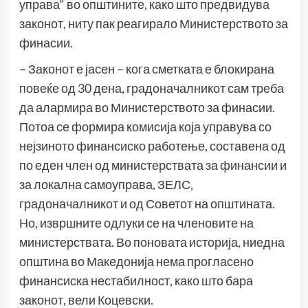
управа“ во општините, како што предвидува
законот, ниту пак реагирало Министерството за
финасии.
– Законот е јасен – кога сметката е блокирана
повеќе од 30 дена, градоначалникот сам треба
да алармира во Министерството за финасии.
Потоа се формира комисија која управува со
нејзиното финансиско работење, составена од
по еден член од министерствата за финансии и
за локална самоуправа, ЗЕЛС,
градоначалникот и од Советот на општината.
Но, извршните одлуки се на членовите на
министерствата. Во поновата историја, ниедна
општина во Македонија нема прогласено
финансиска нестабилност, како што бара
законот, вели Коцевски.