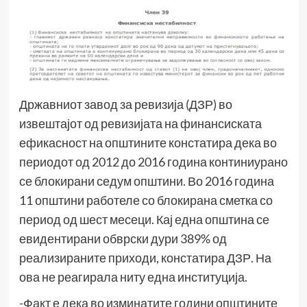
Државниот завод за ревизија (ДЗР) во
извештајот од ревизијата на финансиската
ефикасност на општините констатира дека во
периодот од 2012 до 2016 година континиурано
се блокирани седум општини. Во 2016 година
11 општини работеле со блокирана сметка со
период од шест месеци. Кај една општина се
евидентирани обврски дури 389% од
реализираните приходи, констатира ДЗР. На
ова не реагирала ниту една институција.
-Факт е дека во изминатите години општините