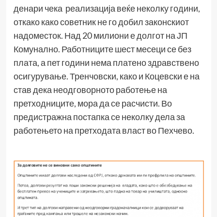
денари чека реализација веќе неколку години,
откако како советник не го добил законскиот
надоместок. Над 20 милиони е долгот на ЈП
Комунално. Работниците шест месеци се без
плата, а пет години нема платено здравствено
осигурување. Тренчовски, како и Коцевски е на
став дека неодговорното работење на
претходниците, мора да се расчисти. Во
предистражна постапка се неколку дела за
работењето на претходата власт во Пехчево.