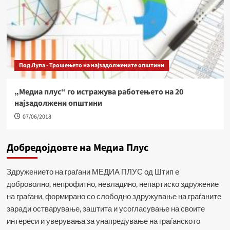
Под Лупа - Трошењето на најзадолжените општини
„Медиа плус“ го истражува работењето на 20
најзадолжени општини
07/06/2018
Добредојдовте на Медиа Плус
Здружението на граѓани МЕДИА ПЛУС од Штип е
доброволно, непрофитно, невладино, непартиско здружение
на граѓани, формирано со слободно здружување на граѓаните
заради остварување, заштита и усогласување на своите
интереси и уверувања за унапредување на граѓанското