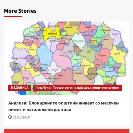
More Stories
ИЗДАНИЈА
Под Лупа - Трошењето на најзадолжените општини
Анализа: Блокираните општини живеат со месечен
лимит и наталожени долгови
11/30/2018