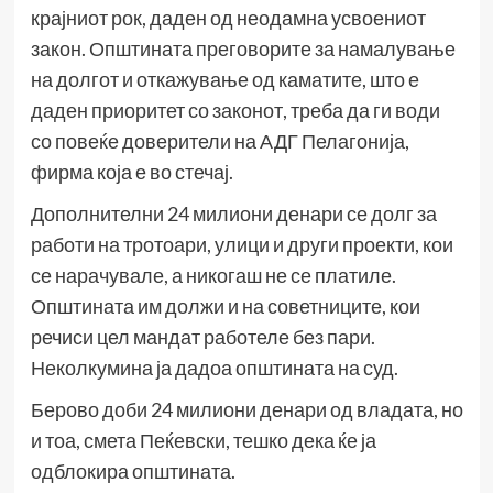
крајниот рок, даден од неодамна усвоениот
закон. Општината преговорите за намалување
на долгот и откажување од каматите, што е
даден приоритет со законот, треба да ги води
со повеќе доверители на АДГ Пелагонија,
фирма која е во стечај.
Дополнителни 24 милиони денари се долг за
работи на тротоари, улици и други проекти, кои
се нарачувале, а никогаш не се платиле.
Општината им должи и на советниците, кои
речиси цел мандат работеле без пари.
Неколкумина ја дадоа општината на суд.
Берово доби 24 милиони денари од владата, но
и тоа, смета Пеќевски, тешко дека ќе ја
одблокира општината.