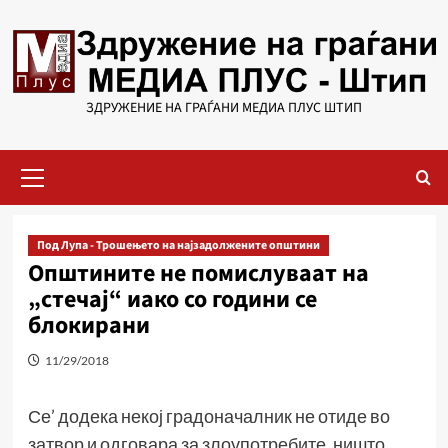
Skip
to
content
ЗДРУЖЕНИЕ НА ГРАЃАНИ МЕДИА ПЛУС ШТИП
Primary
Menu
Под Лупа - Трошењето на најзадолжените општини
Општините не помислуваат на
„стечај“ иако со години се
блокирани
11/29/2018
Се’ додека некој градоначалник не отиде во
затвор и одговара за злоупотребите, ништо