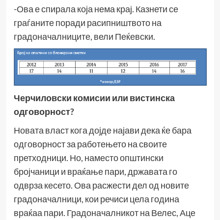
-Ова е спирала која нема крај. Казнети се
граѓаните поради расипништвото на
градоначалниците, вели Пеќевски.
Черчиловски комисии или вистинска
одговорност?
Новата власт кога дојде најави дека ќе бара
одговорност за работењето на своите
претходници. Но, наместо општински
бројчаници и враќање пари, државата го
одврза кесето. Ова расжести дел од новите
градоначалници, кои речиси цела година
враќаа пари. Градоначалникот на Велес, Аце