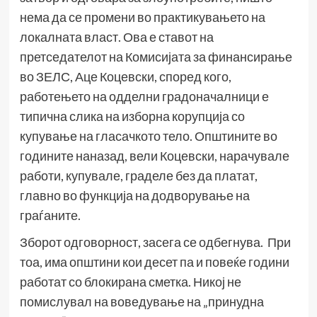
нема да се промени во практикувањето на
локалната власт. Ова е ставот на
претседателот на Комисијата за финансирање
во ЗЕЛС, Аце Коцевски, според кого,
работењето на одделни градоначалници е
типична слика на изборна корупција со
купување на гласачкото тело. Општините во
годините наназад, вели Коцевски, нарачувале
работи, купувале, граделе без да платат,
главно во функција на додворување на
граѓаните.
Зборот одговорност, засега се одбегнува. При
тоа, има општини кои десет па и повеќе години
работат со блокирана сметка. Никој не
помислувал на воведување на „принудна