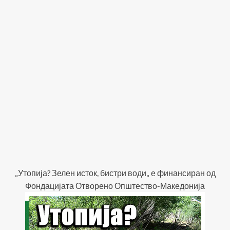
„Утопија? Зелен исток, бистри води„ е финансиран од
Фондацијата Отворено Општество-Македонија