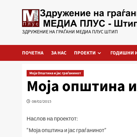
Skip
to
content
ЗДРУЖЕНИЕ НА ГРАЃАНИ МЕДИА ПЛУС ШТИП
ПОЧЕТНА
ЗА НАС
ПРОЕКТИ
ГОДИШНИ 
Моја Општина и јас граѓанинот
Моја општина и
08/02/2015
Наслов на проектот:
“Моја општинa и јас граѓанинот”