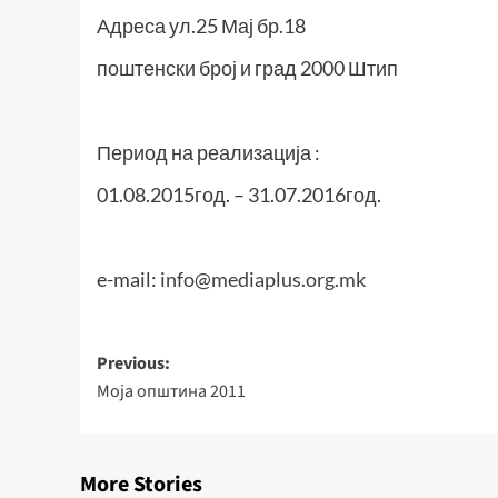
Адреса ул.25 Мај бр.18
поштенски број и град 2000 Штип
Период на реализација :
01.08.2015год. – 31.07.2016год.
e-mail:
info@mediaplus.org.mk
Post
Previous:
Моја општина 2011
navigation
More Stories