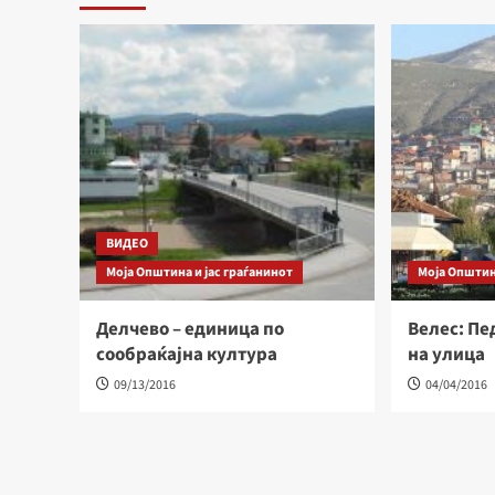
ВИДЕО
Моја Општина и јас граѓанинот
Моја Општин
Делчево – единица по
Велес: Пе
сообраќајна култура
на улица
09/13/2016
04/04/2016