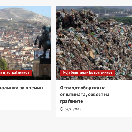
а и јас граѓанинот
Моја Општина и јас граѓанинот
далинки за премин
Отпадот обврска на
општината, совест на
граѓаните
03/21/2016