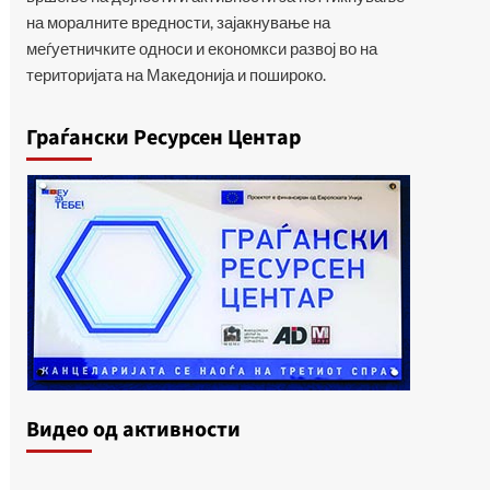
на моралните вредности, зајакнување на
меѓуетничките односи и економкси развој во на
територијата на Македонија и пошироко.
Граѓански Ресурсен Центар
Видеo од активности