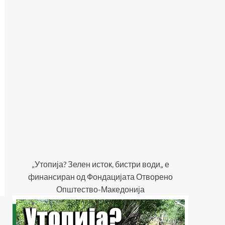
„Утопија? Зелен исток, бистри води„ е
финансиран од Фондацијата Отворено
Општество-Македонија