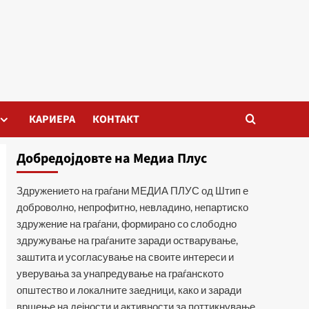
КАРИЕРА
КОНТАКТ
Добредојдовте на Медиа Плус
Здружението на граѓани МЕДИА ПЛУС од Штип е
доброволно, непрофитно, невладино, непартиско
здружение на граѓани, формирано со слободно
здружување на граѓаните заради остварување,
заштита и усогласување на своите интереси и
уверувања за унапредување на граѓанското
општество и локалните заедници, како и заради
вршење на дејности и активности за поттикнување