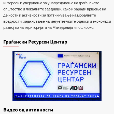
интереси и уверувања за унапредување на граѓанското
општество и локалните заедници, како и заради вршење на
дејности и активности за поттикнување на моралните
вредности, зајакнување на меѓуетничките односи и економкси
развој во на територијата на Македонија и пошироко.
Граѓански Ресурсен Центар
Видеo од активности