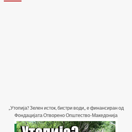
„Утопија? Зелен исток, бистри води„ е финансиран од
Фондацијата Отворено Општество-Македонија