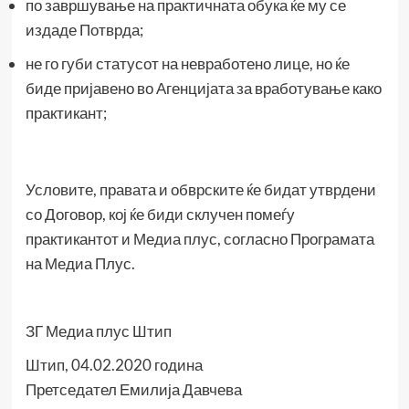
по завршување на практичната обука ќе му се
издаде Потврда;
не го губи статусот на невработено лице, но ќе
биде пријавено во Агенцијата за вработување како
практикант;
Условите, правата и обврските ќе бидат утврдени
со Договор, кој ќе биди склучен помеѓу
практикантот и Медиа плус, согласно Програмата
на Медиа Плус.
ЗГ Медиа плус Штип
Штип, 04.02.2020 година
Претседател Емилија Давчева