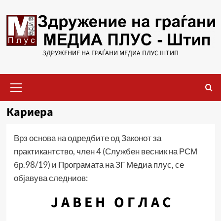
Skip
to
content
ЗДРУЖЕНИЕ НА ГРАЃАНИ МЕДИА ПЛУС ШТИП
Primary
Menu
Кариера
Врз основа на одредбите од Законот за
практикантство, член 4 (Службен весник на РСМ
бр.98/19) и Програмата на ЗГ Медиа плус, се
објавува следниов:
Ј А В Е Н О Г Л А С