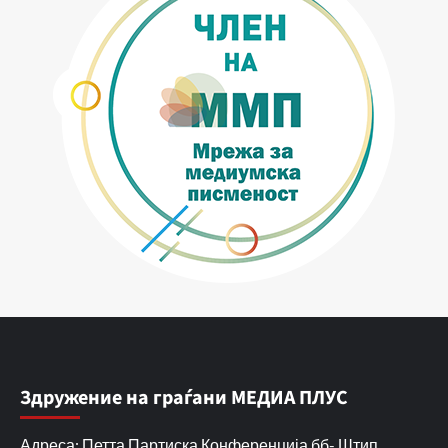
Здружение на граѓани МЕДИА ПЛУС
Адреса: Петта Партиска Конференција бб- Штип,