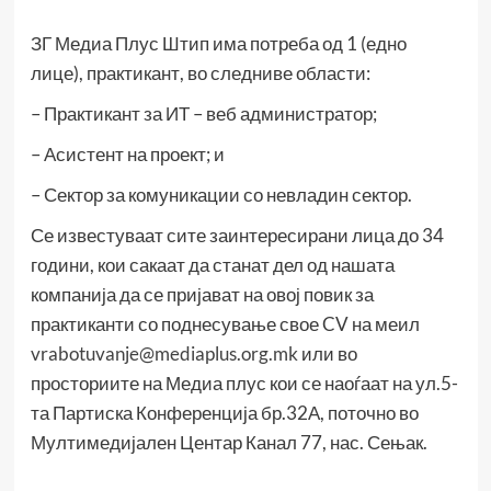
ЗГ Медиа Плус Штип има потреба од 1 (едно
лице), практикант, во следниве области:
– Практикант за ИТ – веб администратор;
– Асистент на проект; и
– Сектор за комуникации со невладин сектор.
Се известуваат сите заинтересирани лица до 34
години, кои сакаат да станат дел од нашата
компанија да се пријават на овој повик за
практиканти со поднесување свое CV на меил
vrabotuvanje@mediaplus.org.mk
или во
просториите на Медиа плус кои се наоѓаат на ул.5-
та Партиска Конференција бр.32А, поточно во
Мултимедијален Центар Канал 77, нас. Сењак.