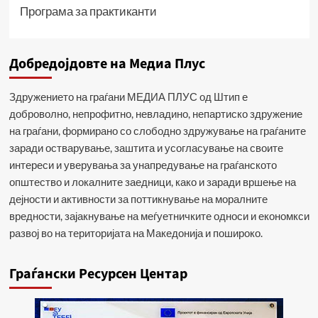
Програма за практиканти
Добредојдовте на Медиа Плус
Здружението на граѓани МЕДИА ПЛУС од Штип е
доброволно, непрофитно, невладино, непартиско здружение
на граѓани, формирано со слободно здружување на граѓаните
заради остварување, заштита и усогласување на своите
интереси и уверувања за унапредување на граѓанското
општество и локалните заедници, како и заради вршење на
дејности и активности за поттикнување на моралните
вредности, зајакнување на меѓуетничките односи и економкси
развој во на територијата на Македонија и пошироко.
Граѓански Ресурсен Центар