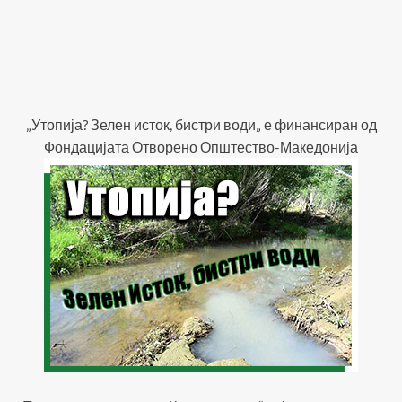
„Утопија? Зелен исток, бистри води„ е финансиран од
Фондацијата Отворено Општество-Македонија