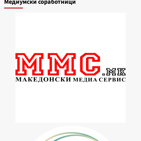
Медиумски соработници