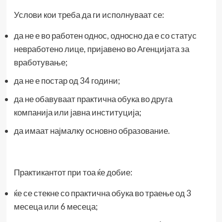
Услови кои треба да ги исполнуваат се:
да не е во работен однос, односно да е со статус
невработено лице, пријавено во Агенцијата за
вработување;
да не е постар од 34 години;
да не обавуваат практична обука во друга
компанија или јавна институција;
да имаат најмалку основно образование.
Практикантот при тоа ќе добие:
ќе се стекне со практична обука во траење од 3
месеца или 6 месеца;