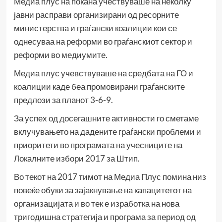
Медиа плус на покана учествуваше на неколку
јавни расправи организирани од ресорните
министерства и граѓански коалиции кои се
однесуваа на реформи во граѓанскиот сектор и
реформи во медиумите.
Медиа плус учевствуваше на средбата на ГО и
коалиции каде беа промовирани граѓанските
предлози за планот 3-6-9.
За успех од досегашните активности го сметаме
вклучувањето на дадените граѓански проблеми и
приоритети во програмата на учесниците на
Локалните избори 2017 за Штип.
Во текот на 2017 тимот на Медиа Плус помина низ
повеќе обуки за зајакнување на капацитетот на
организацијата и во тек е изработка на нова
тригодишна стратегија и програма за период од