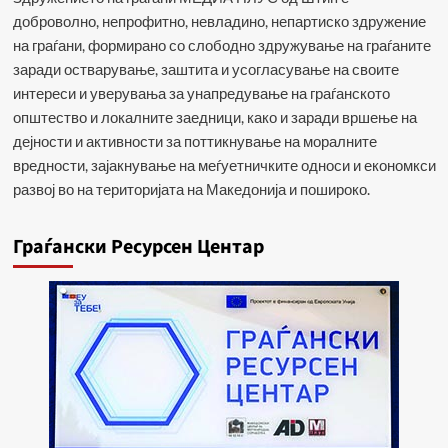
доброволно, непрофитно, невладино, непартиско здружение
на граѓани, формирано со слободно здружување на граѓаните
заради остварување, заштита и усогласување на своите
интереси и уверувања за унапредување на граѓанското
општество и локалните заедници, како и заради вршење на
дејности и активности за поттикнување на моралните
вредности, зајакнување на меѓуетничките односи и економкси
развој во на територијата на Македонија и пошироко.
Граѓански Ресурсен Центар