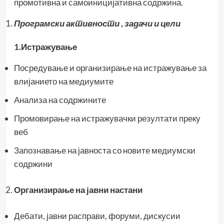
промотивна и самоиницијативна содржина.
Програмски активности , задачи и цели
1.Истражување
Посредување и организирање на истражување за
влијанието на медиумите
Анализа на содржините
Промовирање на истражувачки резултати преку
веб
Запознавање на јавноста со новите медиумски
содржини
Организирање на јавни настани
Дебати, јавни расправи, форуми, дискусии