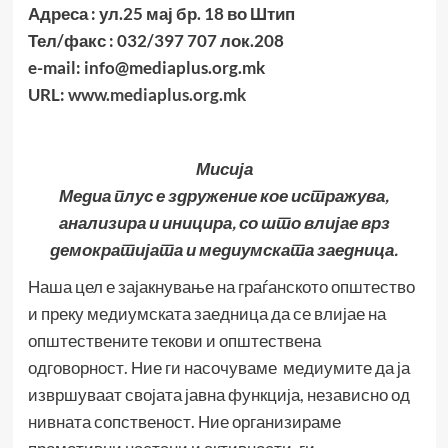
Адреса : ул.25 мај бр. 18 во Штип
Тел/факс : 032/397 707 лок.208
e-mail:
info@mediaplus.org.mk
URL:
www.mediaplus.org.mk
Мисија
Медиа плус е здружение кое истражува,
анализира и иницира, со што влијае врз
демократијата и медиумската заедница.
Наша цел е зајакнување на граѓанското општество
и преку медиумската заедница да се влијае на
општествените текови и општествена
одговорност. Ние ги насочуваме медиумите да ја
извршуваат својата јавна функција, независно од
нивната сопственост. Ние организираме