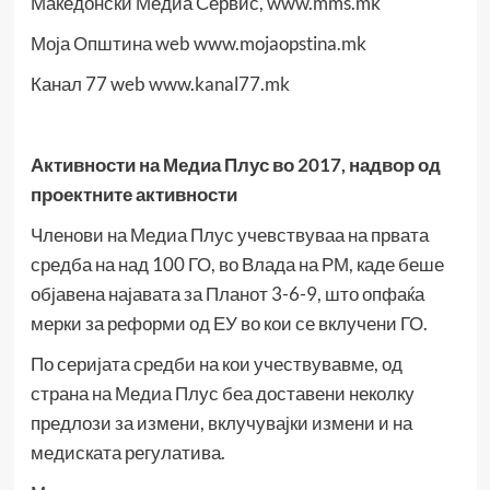
Македонски Медиа Сервис, www.mms.mk
Моја Општина web www.mojaopstina.mk
Канал 77 web www.kanal77.mk
Активности на Медиа Плус во 2017, надвор од
проектните активности
Членови на Медиа Плус учевствуваа на првата
средба на над 100 ГО, во Влада на РМ, каде беше
објавена најавата за Планот 3-6-9, што опфаќа
мерки за реформи од ЕУ во кои се вклучени ГО.
По серијата средби на кои учествувавме, од
страна на Медиа Плус беа доставени неколку
предлози за измени, вклучувајки измени и на
медиската регулатива.