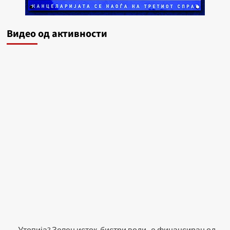
Видеo од активности
„Утопија? Зелен исток, бистри води„ е финансиран од