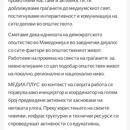
промотивни настани и активности, ги
доближуваме граѓаните до медиумскиот свет,
постигнуваме интерактивност и комуникација на
сите делови во општеството.
Сметаме дека иднината на демократското
општество во Македонија е во заеднички дијалог
со сите фактори во општествениот живот.
Работиме на промена на свеста на граѓаните за
нивно влијание со цел подобар општествен живот
на локално, регионално и национално ниво.
МЕДИА ПЛУС во контекст на својата работа се
појавува како иницијатор и координатор на голем
број предвидени активности засновани на
неговата улога. Преку користењето на своите
човечки, инфраструктурни и технички ресурси се
спроведуваат активности со едукативна,