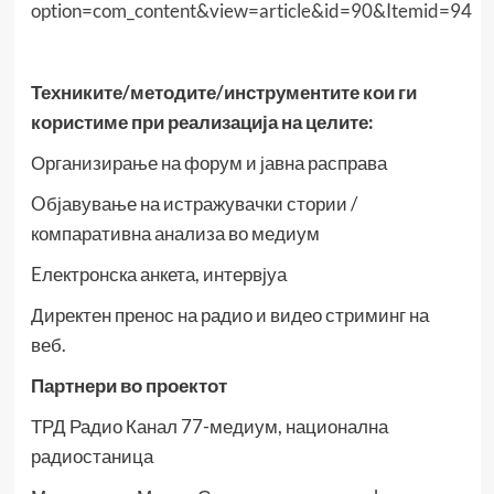
option=com_content&view=article&id=90&Itemid=94
Техниките/методите/инструментите кои ги
користиме при реализација на целите:
Организирање на форум и јавна расправа
Oбјавување на истражувачки стории /
компаративна анализа во медиум
Eлектронска анкета, интервјуа
Директен пренос на радио и видео стриминг на
веб.
Партнери во проектот
ТРД Радио Канал 77-медиум, национална
радиостаница