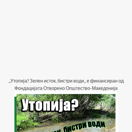
„Утопија? Зелен исток, бистри води„ е финансиран од
Фондацијата Отворено Општество-Македонија