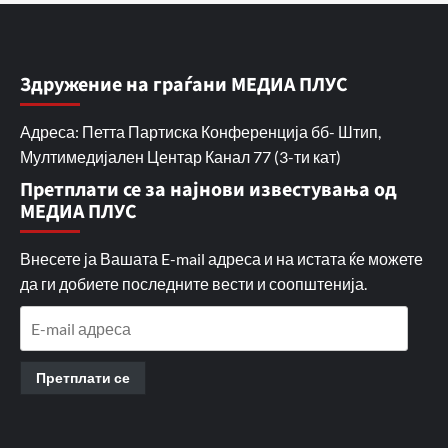
Здружение на граѓани МЕДИА ПЛУС
Адреса: Петта Партиска Конференција бб- Штип,
Мултимедијален Центар Канал 77 (3-ти кат)
Претплати се за најнови известувања од
МЕДИА ПЛУС
Внесете ја Вашата E-mail адреса и на истата ќе можете
да ги добиете последните вести и соопштенија.
E-
mail
адреса
Претплати се