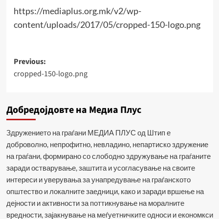
https://mediaplus.org.mk/v2/wp-
content/uploads/2017/05/cropped-150-logo.png
Post
Previous:
cropped-150-logo.png
navigation
Добредојдовте на Медиа Плус
Здружението на граѓани МЕДИА ПЛУС од Штип е
доброволно, непрофитно, невладино, непартиско здружение
на граѓани, формирано со слободно здружување на граѓаните
заради остварување, заштита и усогласување на своите
интереси и уверувања за унапредување на граѓанското
општество и локалните заедници, како и заради вршење на
дејности и активности за поттикнување на моралните
вредности, зајакнување на меѓуетничките односи и економкси